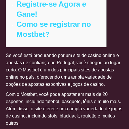
Registre-se Agora e
Gane!
Como se registrar no
Mostbet?
Se você está procurando por um site de casino online e
apostas de confiança no Portugal, você chegou ao lugar
certo. O Mostbet é um dos principais sites de apostas
online no país, oferecendo uma ampla variedade de
opções de apostas esportivas e jogos de casino.
Com o Mostbet, você pode apostar em mais de 20
esportes, incluindo futebol, basquete, tênis e muito mais.
Além disso, o site oferece uma ampla variedade de jogos
de casino, incluindo slots, blackjack, roulette e muitos
outros.