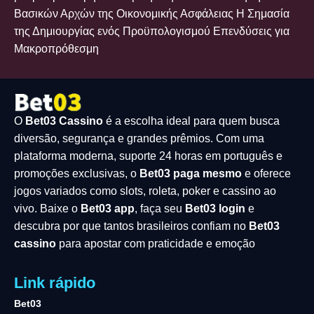
Βασικών Αρχών της Οικονομικής Ασφάλειας Η Σημασία
της Δημιουργίας ενός Προϋπολογισμού Επενδύσεις για
Μακροπρόθεσμη
O
Bet03 Cassino
é a escolha ideal para quem busca
diversão, segurança e grandes prêmios. Com uma
plataforma moderna, suporte 24 horas em português e
promoções exclusivas, o
Bet03 paga mesmo
e oferece
jogos variados como slots, roleta, poker e cassino ao
vivo. Baixe o
Bet03 app
, faça seu
Bet03 login
e
descubra por que tantos brasileiros confiam no
Bet03
cassino
para apostar com praticidade e emoção
Link rápido
Bet03