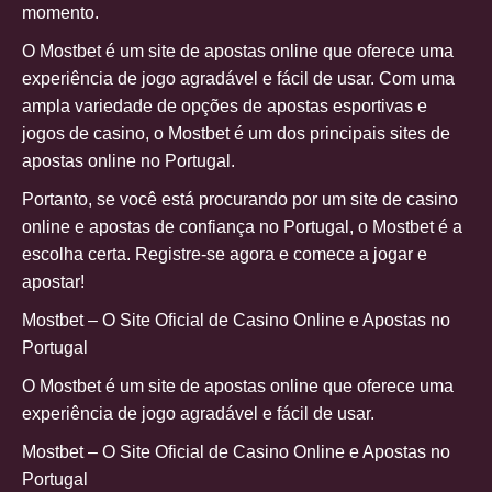
momento.
O Mostbet é um site de apostas online que oferece uma
experiência de jogo agradável e fácil de usar. Com uma
ampla variedade de opções de apostas esportivas e
jogos de casino, o Mostbet é um dos principais sites de
apostas online no Portugal.
Portanto, se você está procurando por um site de casino
online e apostas de confiança no Portugal, o Mostbet é a
escolha certa. Registre-se agora e comece a jogar e
apostar!
Mostbet – O Site Oficial de Casino Online e Apostas no
Portugal
O Mostbet é um site de apostas online que oferece uma
experiência de jogo agradável e fácil de usar.
Mostbet – O Site Oficial de Casino Online e Apostas no
Portugal