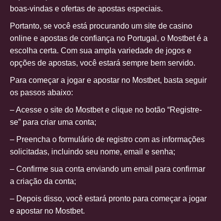
boas-vindas e ofertas de apostas especiais.
Portanto, se você está procurando um site de casino
online e apostas de confiança no Portugal, o Mostbet é a
escolha certa. Com sua ampla variedade de jogos e
opções de apostas, você estará sempre bem servido.
Para começar a jogar e apostar no Mostbet, basta seguir
os passos abaixo:
– Acesse o site do Mostbet e clique no botão “Registre-
se” para criar uma conta;
– Preencha o formulário de registro com as informações
solicitadas, incluindo seu nome, email e senha;
– Confirme sua conta enviando um email para confirmar
a criação da conta;
– Depois disso, você estará pronto para começar a jogar
e apostar no Mostbet.