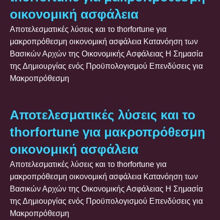
οικονομική ασφάλεια
Αποτελεσματικές λύσεις και το thorfortune για
μακροπρόθεσμη οικονομική ασφάλεια Κατανόηση των
Βασικών Αρχών της Οικονομικής Ασφάλειας Η Σημασία
της Δημιουργίας ενός Προϋπολογισμού Επενδύσεις για
Μακροπρόθεσμη
Αποτελεσματικές λύσεις και το
thorfortune για μακροπρόθεσμη
οικονομική ασφάλεια
Αποτελεσματικές λύσεις και το thorfortune για
μακροπρόθεσμη οικονομική ασφάλεια Κατανόηση των
Βασικών Αρχών της Οικονομικής Ασφάλειας Η Σημασία
της Δημιουργίας ενός Προϋπολογισμού Επενδύσεις για
Μακροπρόθεσμη