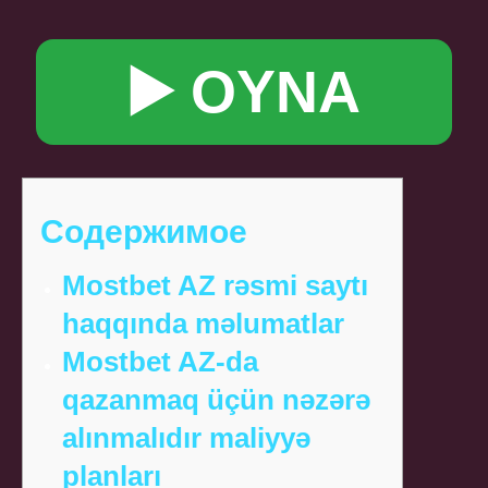
▶️ OYNA
Содержимое
Mostbet AZ rəsmi saytı
haqqında məlumatlar
Mostbet AZ-da
qazanmaq üçün nəzərə
alınmalıdır maliyyə
planları