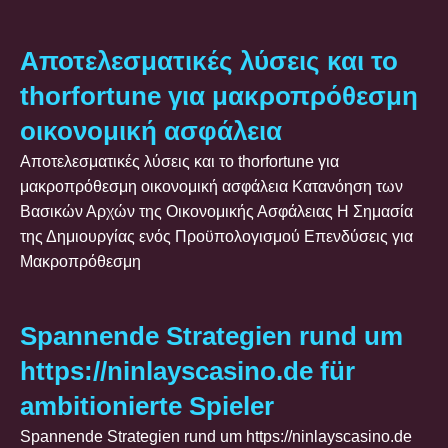
Αποτελεσματικές λύσεις και το
thorfortune για μακροπρόθεσμη
οικονομική ασφάλεια
Αποτελεσματικές λύσεις και το thorfortune για
μακροπρόθεσμη οικονομική ασφάλεια Κατανόηση των
Βασικών Αρχών της Οικονομικής Ασφάλειας Η Σημασία
της Δημιουργίας ενός Προϋπολογισμού Επενδύσεις για
Μακροπρόθεσμη
Spannende Strategien rund um
https://ninlayscasino.de für
ambitionierte Spieler
Spannende Strategien rund um https://ninlayscasino.de