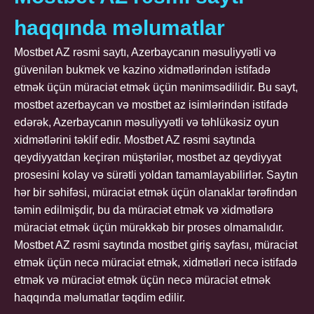
haqqında məlumatlar
Mostbet AZ rəsmi saytı, Azerbaycanın məsuliyyətli və
güvenilən bukmek ve kazino xidmətlərindən istifadə
etmək üçün müraciət etmək üçün mənimsədilidir. Bu sayt,
mostbet azerbaycan və mostbet az isimlərindən istifadə
edərək, Azerbaycanın məsuliyyətli və təhlükəsiz oyun
xidmətlərini təklif edir. Mostbet AZ rəsmi saytında
qeydiyyatdan keçirən müştərilər, mostbet az qeydiyyat
prosesini kolay və sürətli yoldan tamamlayabilirlər. Saytın
hər bir səhifəsi, müraciət etmək üçün olanaklar tərəfindən
təmin edilmişdir, bu da müraciət etmək və xidmətlərə
müraciət etmək üçün mürəkkəb bir proses olmamalıdır.
Mostbet AZ rəsmi saytında mostbet giriş sayfası, müraciət
etmək üçün necə müraciət etmək, xidmətləri necə istifadə
etmək və müraciət etmək üçün necə müraciət etmək
haqqında məlumatlar təqdim edilir.