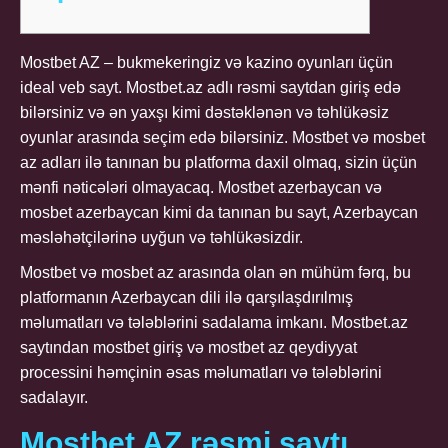
Mostbet AZ – bukmekeringiz və kazino oyunları üçün
ideal veb sayt. Mostbet.az adlı rəsmi saytdan giriş edə
bilərsiniz və ən yaxşı kimi dəstəklənən və təhlükəsiz
oyunlar arasında seçim edə bilərsiniz. Mostbet və mosbet
az adları ilə tanınan bu platforma daxil olmaq, sizin üçün
mənfi nəticələri olmayacaq. Mostbet azerbaycan və
mosbet azerbaycan kimi da tanınan bu sayt, Azerbaycan
məsləhətçilərinə uyğun və təhlükəsizdir.
Mostbet və mosbet az arasında olan ən mühüm fərq, bu
platformanın Azerbaycan dili ilə qarşılaşdırılmış
məlumatları və tələblərini sadalama imkanı. Mostbet.az
saytından mostbet giriş və mostbet az qeydiyyat
processini həmçinin əsas məlumatları və tələblərini
sadalayır.
Mostbet AZ rəsmi saytı