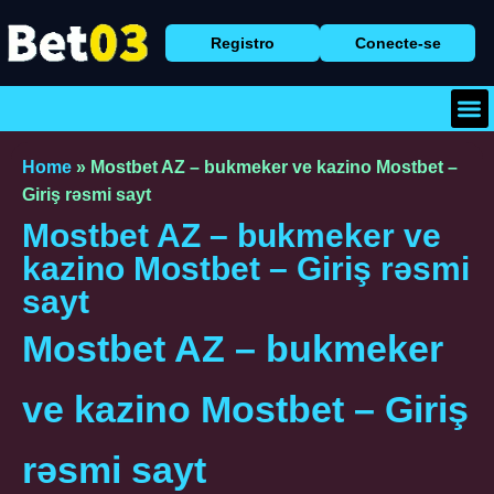
Registro
Conecte-se
Baix
Caça
Cassi
Home
»
Mostbet AZ – bukmeker ve kazino Mostbet –
Giriş rəsmi sayt
Mostbet AZ – bukmeker ve
kazino Mostbet – Giriş rəsmi
sayt
Mostbet AZ – bukmeker
ve kazino Mostbet – Giriş
rəsmi sayt