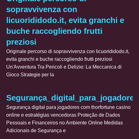
sopravvivenza con
licuorididodo.it, evita granchi e
buche raccogliendo frutti
preziosi
Originale percorso di sopravvivenza con licuorididodo.it,
evita granchi e buche raccogliendo frutti preziosi
Un'Avventura Tra Pericoli e Delizie: La Meccanica di
Gioco Strategie per la
Segurança_digital_para_jogadores
Segurança digital para jogadores com thorfortune casino
online e estratégias vencedoras Proteção de Dados
Pessoais e Financeiros no Ambiente Online Medidas
Adicionais de Segurança e