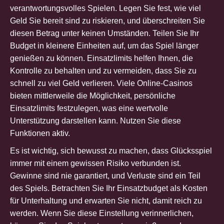
verantwortungsvolles Spielen. Legen Sie fest, wie viel
Geld Sie bereit sind zu riskieren, und überschreiten Sie
diesen Betrag unter keinen Umständen. Teilen Sie Ihr
Budget in kleinere Einheiten auf, um das Spiel länger
genießen zu können. Einsatzlimits helfen Ihnen, die
Kontrolle zu behalten und zu vermeiden, dass Sie zu
schnell zu viel Geld verlieren. Viele Online-Casinos
bieten mittlerweile die Möglichkeit, persönliche
Einsatzlimits festzulegen, was eine wertvolle
Unterstützung darstellen kann. Nutzen Sie diese
Funktionen aktiv.
Es ist wichtig, sich bewusst zu machen, dass Glücksspiel
immer mit einem gewissen Risiko verbunden ist.
Gewinne sind nie garantiert, und Verluste sind ein Teil
des Spiels. Betrachten Sie Ihr Einsatzbudget als Kosten
für Unterhaltung und erwarten Sie nicht, damit reich zu
werden. Wenn Sie diese Einstellung verinnerlichen,