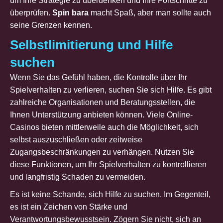
um Ihre Strategie zu überdenken und Ihre Fortschritte zu
überprüfen.
Spin bara
macht Spaß, aber man sollte auch
seine Grenzen kennen.
Selbstlimitierung und Hilfe
suchen
Wenn Sie das Gefühl haben, die Kontrolle über Ihr
Spielverhalten zu verlieren, suchen Sie sich Hilfe. Es gibt
zahlreiche Organisationen und Beratungsstellen, die
Ihnen Unterstützung anbieten können. Viele Online-
Casinos bieten mittlerweile auch die Möglichkeit, sich
selbst auszuschließen oder zeitweise
Zugangsbeschränkungen zu verhängen. Nutzen Sie
diese Funktionen, um Ihr Spielverhalten zu kontrollieren
und langfristig Schaden zu vermeiden.
Es ist keine Schande, sich Hilfe zu suchen. Im Gegenteil,
es ist ein Zeichen von Stärke und
Verantwortungsbewusstsein. Zögern Sie nicht, sich an