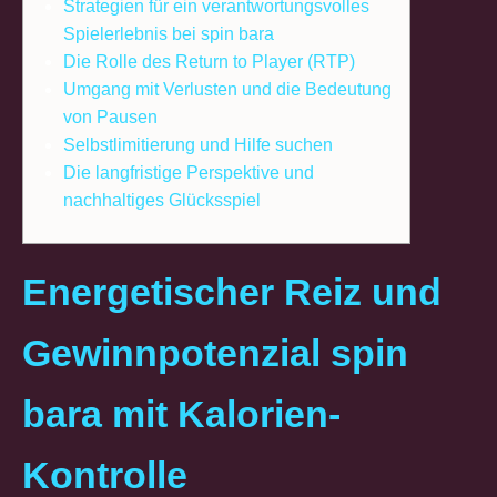
Strategien für ein verantwortungsvolles
Spielerlebnis bei spin bara
Die Rolle des Return to Player (RTP)
Umgang mit Verlusten und die Bedeutung
von Pausen
Selbstlimitierung und Hilfe suchen
Die langfristige Perspektive und
nachhaltiges Glücksspiel
Energetischer Reiz und
Gewinnpotenzial spin
bara mit Kalorien-
Kontrolle