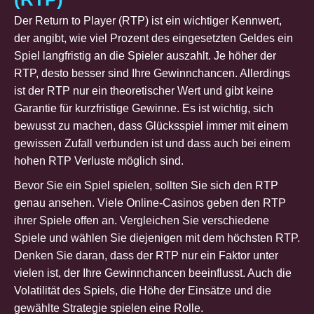
Der Return to Player (RTP) ist ein wichtiger Kennwert,
der angibt, wie viel Prozent des eingesetzten Geldes ein
Spiel langfristig an die Spieler auszahlt. Je höher der
RTP, desto besser sind Ihre Gewinnchancen. Allerdings
ist der RTP nur ein theoretischer Wert und gibt keine
Garantie für kurzfristige Gewinne. Es ist wichtig, sich
bewusst zu machen, dass Glücksspiel immer mit einem
gewissen Zufall verbunden ist und dass auch bei einem
hohen RTP Verluste möglich sind.
Bevor Sie ein Spiel spielen, sollten Sie sich den RTP
genau ansehen. Viele Online-Casinos geben den RTP
ihrer Spiele offen an. Vergleichen Sie verschiedene
Spiele und wählen Sie diejenigen mit dem höchsten RTP.
Denken Sie daran, dass der RTP nur ein Faktor unter
vielen ist, der Ihre Gewinnchancen beeinflusst. Auch die
Volatilität des Spiels, die Höhe der Einsätze und die
gewählte Strategie spielen eine Rolle.