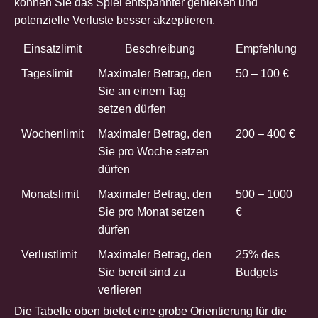
können Sie das Spiel entspannter genießen und
potenzielle Verluste besser akzeptieren.
Einsatzlimit
Beschreibung
Empfehlung
Tageslimit
Maximaler Betrag, den
50 – 100 €
Sie an einem Tag
setzen dürfen
Wochenlimit
Maximaler Betrag, den
200 – 400 €
Sie pro Woche setzen
dürfen
Monatslimit
Maximaler Betrag, den
500 – 1000
Sie pro Monat setzen
€
dürfen
Verlustlimit
Maximaler Betrag, den
25% des
Sie bereit sind zu
Budgets
verlieren
Die Tabelle oben bietet eine grobe Orientierung für die