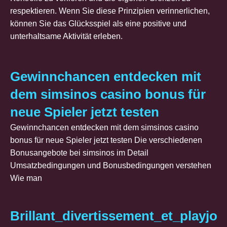
respektieren. Wenn Sie diese Prinzipien verinnerlichen,
können Sie das Glücksspiel als eine positive und
unterhaltsame Aktivität erleben.
Gewinnchancen entdecken mit
dem simsinos casino bonus für
neue Spieler jetzt testen
Gewinnchancen entdecken mit dem simsinos casino
bonus für neue Spieler jetzt testen Die verschiedenen
Bonusangebote bei simsinos im Detail
Umsatzbedingungen und Bonusbedingungen verstehen
Wie man
Brillant_divertissement_et_playj