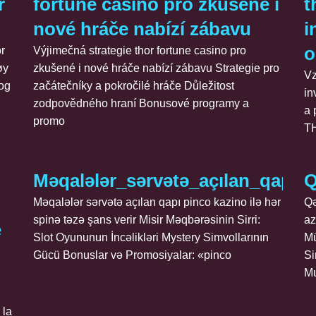
r
fortune casino pro zkušené i
t
nové hráče nabízí zábavu
i
o
r
Výjimečná strategie thor fortune casino pro
øy
zkušené i nové hráče nabízí zábavu Strategie pro
Vz
 og
začátečníky a pokročilé hráče Důležitost
in
zodpovědného hraní Bonusové programy a
a 
promo
TH
Məqalələr_sərvətə_açılan_qapı_
Q
Məqalələr sərvətə açılan qapı pinco kazino ilə hər
Qə
spinə təzə şans verir Misir Məqbərəsinin Sirri:
az
e
Slot Oyununun İncəlikləri Mystery Simvollarının
Mü
Gücü Bonuslar və Promosiyalar: «pinco
Si
Mu
 la