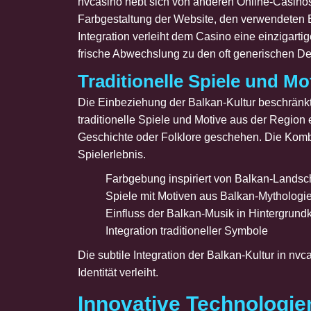
nvcasino hebt sich von anderen Online-Casinos 
Farbgestaltung der Website, den verwendeten Bil
Integration verleiht dem Casino eine einzigartige
frische Abwechslung zu den oft generischen D
Traditionelle Spiele und M
Die Einbeziehung der Balkan-Kultur beschränkt 
traditionelle Spiele und Motive aus der Regio
Geschichte oder Folklore geschehen. Die Komb
Spielerlebnis.
Farbgebung inspiriert von Balkan-Landsc
Spiele mit Motiven aus Balkan-Mythologi
Einfluss der Balkan-Musik in Hintergrund
Integration traditioneller Symbole
Die subtile Integration der Balkan-Kultur in n
Identität verleiht.
Innovative Technologie