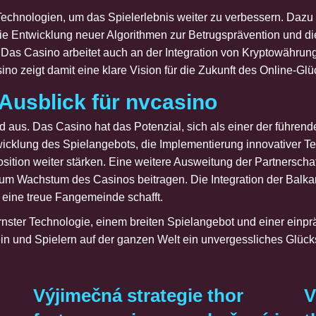
e Technologien, um das Spielerlebnis weiter zu verbessern. Dazu 
ie Entwicklung neuer Algorithmen zur Betrugsprävention und die
. Das Casino arbeitet auch an der Integration von Kryptowährun
sino zeigt damit eine klare Vision für die Zukunft des Online-Glü
 Ausblick für nvcasino
d aus. Das Casino hat das Potenzial, sich als einer der führen
twicklung des Spielangebots, die Implementierung innovativer T
sition weiter stärken. Eine weitere Ausweitung der Partnerscha
um Wachstum des Casinos beitragen. Die Integration der Balkan
eine treue Fangemeinde schafft.
rnster Technologie, einem breiten Spielangebot und einer einp
sein und Spielern auf der ganzen Welt ein unvergessliches Glück
Výjimečná strategie thor
V