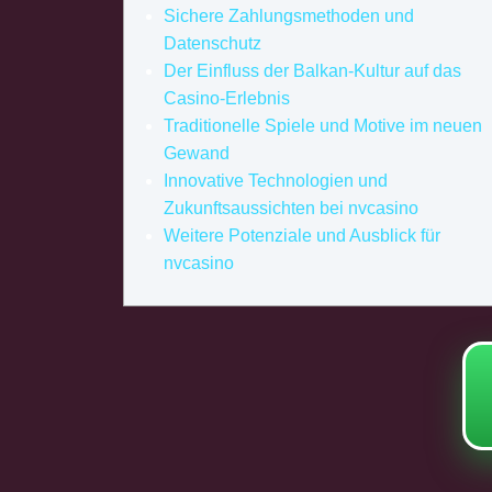
Sichere Zahlungsmethoden und
Datenschutz
Der Einfluss der Balkan-Kultur auf das
Casino-Erlebnis
Traditionelle Spiele und Motive im neuen
Gewand
Innovative Technologien und
Zukunftsaussichten bei nvcasino
Weitere Potenziale und Ausblick für
nvcasino