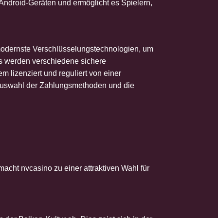
Android-Geräten und ermöglicht es Spielern,
 modernste Verschlüsselungstechnologien, um
 Es werden verschiedene sichere
lizenziert und reguliert von einer
e Auswahl der Zahlungsmethoden und die
acht nvcasino zu einer attraktiven Wahl für