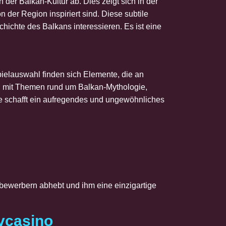
der Balkan-Kultur ab. Dies zeigt sich in der
 der Region inspiriert sind. Diese subtile
schichte des Balkans interessieren. Es ist eine
pielauswahl finden sich Elemente, die an
en mit Themen rund um Balkan-Mythologie,
e schafft ein aufregendes und ungewöhnliches
itbewerbern abhebt und ihm eine einzigartige
vcasino