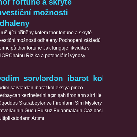
hor fortune a skryté
nvestiční možnosti
dhaleny
rušující příběhy kolem thor fortune a skryté
vestiční možnosti odhaleny Pochopení základů
principů thor fortune Jak funguje likvidita v
ORChainu Rizika a potenciální výnosy
pinco_kazino_ilə_hər_spinə_təzə_şa
ədim_sərvlərdən_ibarət_kolleksiya_p
dim sərvlərdən ibarət kolleksiya pinco
erbaycan xəzinələrini açır, şah fironların sirri ilə
qəddəs Skarabeylər və Fironların Sirri Mystery
mvollarının Gücü Pulsuz Fırlanmaların Cazibəsi
ltiplikatorların Artımı