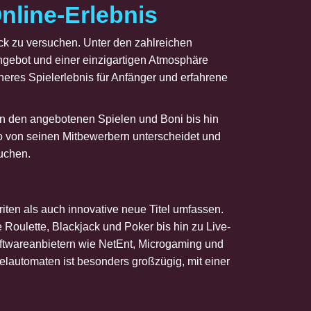
nline-Erlebnis
ück zu versuchen. Unter den zahlreichen
gebot und einer einzigartigen Atmosphäre
heres Spielerlebnis für Anfänger und erfahrene
on den angebotenen Spielen und Boni bis hin
o von seinen Mitbewerbern unterscheidet und
suchen.
iten als auch innovative neue Titel umfassen.
Roulette, Blackjack und Poker bis hin zu Live-
oftwareanbietern wie NetEnt, Microgaming und
ielautomaten ist besonders großzügig, mit einer