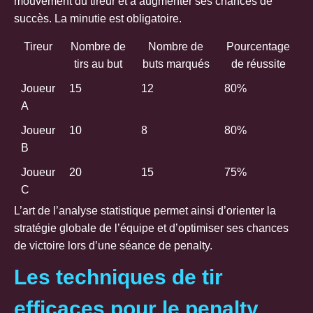
mouvement du tireur et à augmenter ses chances de
succès. La minutie est obligatoire.
Tireur
Nombre de
Nombre de
Pourcentage
tirs au but
buts marqués
de réussite
Joueur
15
12
80%
A
Joueur
10
8
80%
B
Joueur
20
15
75%
C
L’art de l’analyse statistique permet ainsi d’orienter la
stratégie globale de l’équipe et d’optimiser ses chances
de victoire lors d’une séance de penalty.
Les techniques de tir
efficaces pour le penalty