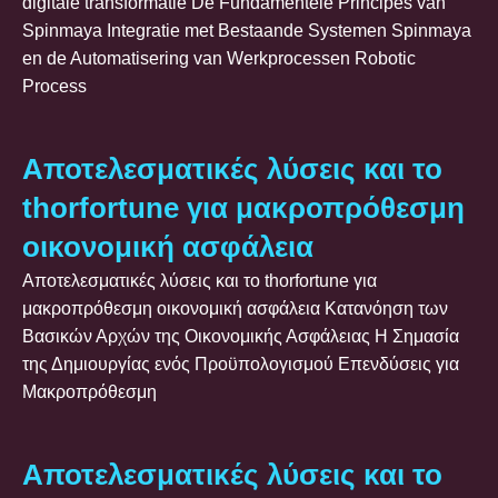
digitale transformatie De Fundamentele Principes van
Spinmaya Integratie met Bestaande Systemen Spinmaya
en de Automatisering van Werkprocessen Robotic
Process
Αποτελεσματικές λύσεις και το
thorfortune για μακροπρόθεσμη
οικονομική ασφάλεια
Αποτελεσματικές λύσεις και το thorfortune για
μακροπρόθεσμη οικονομική ασφάλεια Κατανόηση των
Βασικών Αρχών της Οικονομικής Ασφάλειας Η Σημασία
της Δημιουργίας ενός Προϋπολογισμού Επενδύσεις για
Μακροπρόθεσμη
Αποτελεσματικές λύσεις και το