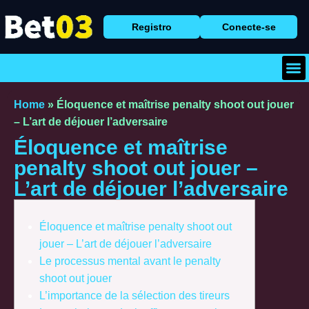
Registro
Conecte-se
Baix
Caça
Cassi
Home
»
Éloquence et maîtrise penalty shoot out jouer
– L’art de déjouer l’adversaire
Éloquence et maîtrise
penalty shoot out jouer –
L’art de déjouer l’adversaire
Éloquence et maîtrise penalty shoot out
jouer – L’art de déjouer l’adversaire
Le processus mental avant le penalty
shoot out jouer
L’importance de la sélection des tireurs