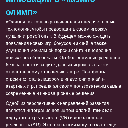
олимп»
«Олимп» постоянно развивается и внедряет новые
технологии, чтобы предоставить своим игрокам
лучший игровой опыт. В будущем можно ожидать
появления новых игр, бонусов и акций, а также
улучшения мобильной версии сайта и внедрения
новых способов оплаты. Особое внимание уделяется
безопасности и защите данных игроков, а также
ответственному отношению к игре. Платформа
стремится стать лидером в индустрии онлайн-
азартных игр, предлагая своим пользователям самые
современные и инновационные решения.
Одной из перспективных направлений развития
является интеграция новых технологий, таких как
виртуальная реальность (VR) и дополненная
реальность (AR). Эти технологии могут создать еще