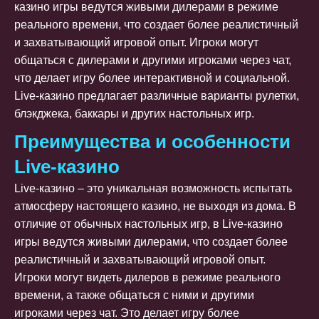
казино игры ведутся живыми дилерами в режиме
реального времени, что создает более реалистичный
и захватывающий игровой опыт. Игроки могут
общаться с дилерами и другими игроками через чат,
что делает игру более интерактивной и социальной.
Live-казино предлагает различные варианты рулетки,
блэкджека, баккары и других настольных игр.
Преимущества и особенности
Live-казино
Live-казино – это уникальная возможность испытать
атмосферу настоящего казино, не выходя из дома. В
отличие от обычных настольных игр, в Live-казино
игры ведутся живыми дилерами, что создает более
реалистичный и захватывающий игровой опыт.
Игроки могут видеть дилеров в режиме реального
времени, а также общаться с ними и другими
игроками через чат. Это делает игру более