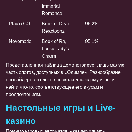
Immortal
Romance
Play'n GO
Book of Dead,
96.2%
Reactoonz
Novomatic
Book of Ra,
95.1%
Lucky Lady's
Charm
Представленная таблица демонстрирует лишь малую
часть слотов, доступных в «Олимпе». Разнообразие
провайдеров и слотов позволяет каждому игроку
найти что-то, соответствующее его вкусам и
предпочтениям.
Настольные игры и Live-
казино
Помимо игровых автоматов, «казино олимп»