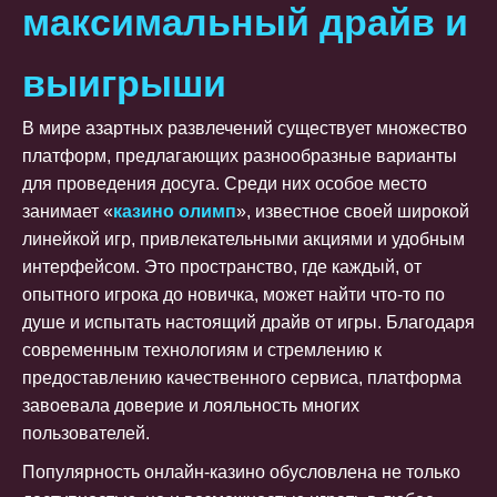
максимальный драйв и
выигрыши
В мире азартных развлечений существует множество
платформ, предлагающих разнообразные варианты
для проведения досуга. Среди них особое место
занимает «
казино олимп
», известное своей широкой
линейкой игр, привлекательными акциями и удобным
интерфейсом. Это пространство, где каждый, от
опытного игрока до новичка, может найти что-то по
душе и испытать настоящий драйв от игры. Благодаря
современным технологиям и стремлению к
предоставлению качественного сервиса, платформа
завоевала доверие и лояльность многих
пользователей.
Популярность онлайн-казино обусловлена не только