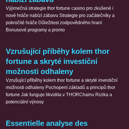
Výjimečná strategie thor fortune casino pro zkušené i
nové hráče nabízí zábavu Strategie pro začátečníky a
pokročilé hráče Důležitost zodpovědného hraní
Bonusové programy a promo
Vzrušující příběhy kolem thor
fortune a skryté investiční
možnosti odhaleny
Vzrušující příběhy kolem thor fortune a skryté investiční
možnosti odhaleny Pochopení základů a principů thor
fortune Jak funguje likvidita v THORChainu Rizika a
potenciální výnosy
Essentielle analyse des