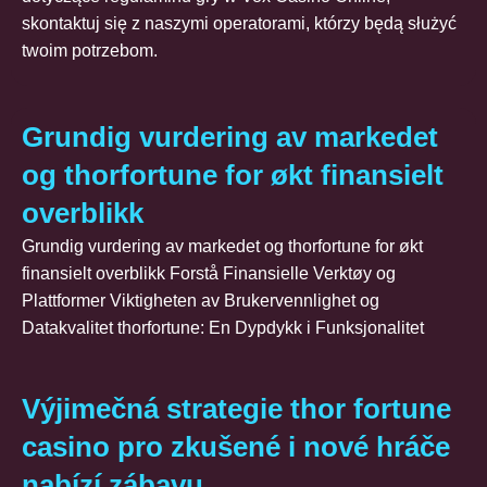
skontaktuj się z naszymi operatorami, którzy będą służyć
twoim potrzebom.
Grundig vurdering av markedet
og thorfortune for økt finansielt
overblikk
Grundig vurdering av markedet og thorfortune for økt
finansielt overblikk Forstå Finansielle Verktøy og
Plattformer Viktigheten av Brukervennlighet og
Datakvalitet thorfortune: En Dypdykk i Funksjonalitet
Výjimečná strategie thor fortune
casino pro zkušené i nové hráče
nabízí zábavu