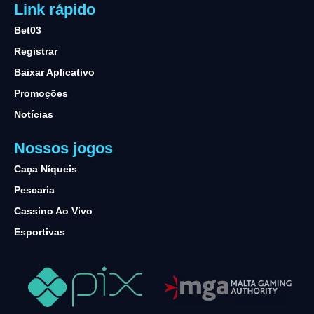
Link rápido
Bet03
Registrar
Baixar Aplicativo
Promoções
Notícias
Nossos jogos
Caça Níqueis
Pescaria
Cassino Ao Vivo
Esportivas