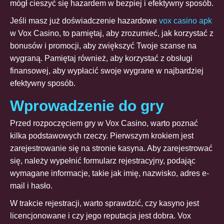
mógł cieszyć się hazardem w bezpiej i efektywny sposób.
Jeśli masz już doświadczenie hazardowe
vox casino apk
w Vox Casino, to pamiętaj, aby zrozumieć, jak korzystać z
bonusów i promocji, aby zwiększyć Twoje szanse na
wygraną. Pamiętaj również, aby korzystać z obsługi
finansowej, aby wypłacić swoje wygrane w najbardziej
efektywny sposób.
Wprowadzenie do gry
Przed rozpoczęciem gry w Vox Casino, warto poznać
kilka podstawowych rzeczy. Pierwszym krokiem jest
zarejestrowanie się na stronie kasyna. Aby zarejestrować
się, należy wypełnić formularz rejestracyjny, podając
wymagane informacje, takie jak imię, nazwisko, adres e-
mail i hasło.
W trakcie rejestracji, warto sprawdzić, czy kasyno jest
licencjonowane i czy jego reputacja jest dobra. Vox