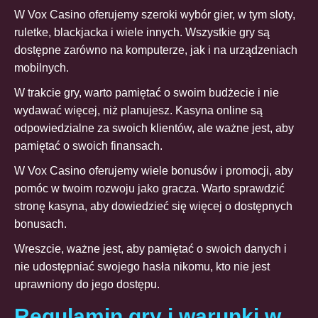
W Vox Casino oferujemy szeroki wybór gier, w tym sloty,
ruletke, blackjacka i wiele innych. Wszystkie gry są
dostępne zarówno na komputerze, jak i na urządzeniach
mobilnych.
W trakcie gry, warto pamiętać o swoim budżecie i nie
wydawać więcej, niż planujesz. Kasyna online są
odpowiedzialne za swoich klientów, ale ważne jest, aby
pamiętać o swoich finansach.
W Vox Casino oferujemy wiele bonusów i promocji, aby
pomóc w twoim rozwoju jako gracza. Warto sprawdzić
stronę kasyna, aby dowiedzieć się więcej o dostępnych
bonusach.
Wreszcie, ważne jest, aby pamiętać o swoich danych i
nie udostępniać swojego hasła nikomu, kto nie jest
uprawniony do jego dostępu.
Regulamin gry i warunki w