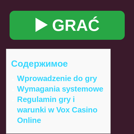
▶️ GRAĆ
Содержимое
Wprowadzenie do gry
Wymagania systemowe
Regulamin gry i
warunki w Vox Casino
Online