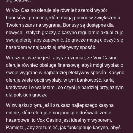
W Vox Casino oferuje się również szeroki wybór
bonusów i promocji, które mogą pomóc w zwiększeniu
Twoich szans na wygraną. Bonusy są dostępne dla
nowych i stałych graczy, a kasyno regularnie aktualizuje
swoją ofertę, aby zapewnić, że gracze mogą cieszyć się
hazardem w najbardziej efektywny sposób.
Wreszcie, ważne jest, abyś zrozumiał, że Vox Casino
oferuje również obsługę finansową, abyś mógł wypłacić
swoje wygrane w najbardziej efektywny sposób. Kasyno
oferuje wiele opcji wypłaty, w tym bankowość, kartą
kredytową i e-walletami, co czyni je bardziej przyjaznym
dla polskich graczy.
W związku z tym, jeśli szukasz najlepszego kasyna
online, które oferuje emocjonujące doświadczenie
hazardowe, to Vox Casino jest idealnym wyborem.
Pamiętaj, aby zrozumieć, jak funkcjonuje kasyno, abyś