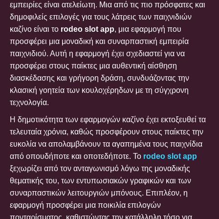
εμπειρίες είναι ατελείωτη. Μια από τις πιο πρόσφατες και
δημοφιλείς επιλογές για τους λάτρεις των παιχνιδιών
καζίνο είναι το
rodeo slot app
, μια εφαρμογή που
προσφέρει μια μοναδική και συναρπαστική εμπειρία
παιχνιδιού. Αυτή η εφαρμογή έχει σχεδιαστεί για να
προσφέρει στους παίκτες μια αυθεντική αίσθηση
διασκέδασης και γρήγορη δράση, συνδυάζοντας την
κλασική γοητεία των κουλοχέρηδων με τη σύγχρονη
τεχνολογία.
Η δημοτικότητα των εφαρμογών καζίνο έχει εκτοξευθεί τα
τελευταία χρόνια, καθώς προσφέρουν στους παίκτες την
ευκολία να απολαμβάνουν τα αγαπημένα τους παιχνίδια
από οπουδήποτε και οποτεδήποτε. Το
rodeo slot app
ξεχωρίζει από τον ανταγωνισμό λόγω της μοναδικής
θεματικής του, των εντυπωσιακών γραφικών και των
συναρπαστικών λειτουργιών μπόνους. Επιπλέον, η
εφαρμογή προσφέρει μια ποικιλία επιλογών
πονταρίσματος, καθιστώντας την κατάλληλη τόσο για