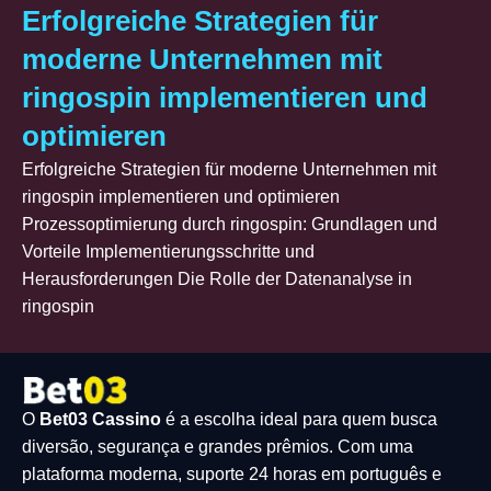
Erfolgreiche Strategien für
moderne Unternehmen mit
ringospin implementieren und
optimieren
Erfolgreiche Strategien für moderne Unternehmen mit
ringospin implementieren und optimieren
Prozessoptimierung durch ringospin: Grundlagen und
Vorteile Implementierungsschritte und
Herausforderungen Die Rolle der Datenanalyse in
ringospin
O
Bet03 Cassino
é a escolha ideal para quem busca
diversão, segurança e grandes prêmios. Com uma
plataforma moderna, suporte 24 horas em português e