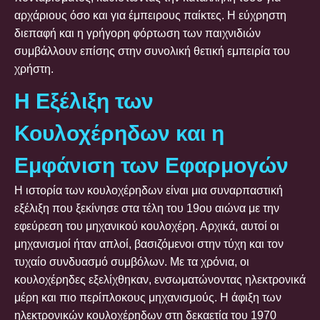
αρχάριους όσο και για έμπειρους παίκτες. Η εύχρηστη
διεπαφή και η γρήγορη φόρτωση των παιχνιδιών
συμβάλλουν επίσης στην συνολική θετική εμπειρία του
χρήστη.
Η Εξέλιξη των
Κουλοχέρηδων και η
Εμφάνιση των Εφαρμογών
Η ιστορία των κουλοχέρηδων είναι μια συναρπαστική
εξέλιξη που ξεκίνησε στα τέλη του 19ου αιώνα με την
εφεύρεση του μηχανικού κουλοχέρη. Αρχικά, αυτοί οι
μηχανισμοί ήταν απλοί, βασιζόμενοι στην τύχη και τον
τυχαίο συνδυασμό συμβόλων. Με τα χρόνια, οι
κουλοχέρηδες εξελίχθηκαν, ενσωματώνοντας ηλεκτρονικά
μέρη και πιο περίπλοκους μηχανισμούς. Η άφιξη των
ηλεκτρονικών κουλοχέρηδων στη δεκαετία του 1970