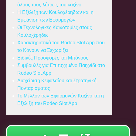
όλους τους λάτρεις του καζίνο
Η Εξέλιξη των Κουλοχέρηδων και η
Εμφάνιση των Εφαρμογών
Οι Τεχνολογικές Καινοτομίες στους
Κουλοχέρηδες
Χαρακτηριστικά του Rodeo Slot App που
το Κάνουν να Ξεχωρίζει
Ειδικές Προσφορές και Μπόνους
Συμβουλές για Επιτυχημένο Παιχνίδι στο
Rodeo Slot App
Διαχείριση Κεφαλαίου και Στρατηγική
Πονταρίσματος
Το Μέλλον των Εφαρμογών Καζίνο και η
Εξέλιξη του Rodeo Slot App