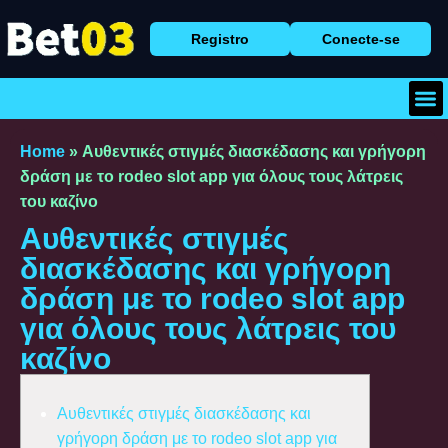
Registro
Conecte-se
Baix
Caça
Cassi
Home
»
Αυθεντικές στιγμές διασκέδασης και γρήγορη
δράση με το rodeo slot app για όλους τους λάτρεις
του καζίνο
Αυθεντικές στιγμές
διασκέδασης και γρήγορη
δράση με το rodeo slot app
για όλους τους λάτρεις του
καζίνο
Αυθεντικές στιγμές διασκέδασης και
γρήγορη δράση με το rodeo slot app για