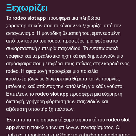
Ξεχωρίζει
Το
rodeo slot app
προσφέρει μια πληθώρα
χαρακτηριστικών που το κάνουν να ξεχωρίζει από τον
ανταγωνισμό. Η μοναδική θεματική του, εμπνευσμένη
από τον κόσμο του rodeo, προσφέρει μια φρέσκια και
συναρπαστική εμπειρία παιχνιδιού. Τα εντυπωσιακά
γραφικά και τα ρεαλιστικά ηχητικά εφέ δημιουργούν μια
ατμόσφαιρα που μεταφέρει τους παίκτες στην καρδιά ενός
rodeo. Η εφαρμογή προσφέρει μια ποικιλία
κουλοχέρηδων με διαφορετικά θέματα και λειτουργίες
μπόνους, καθιστώντας την κατάλληλη για κάθε γούστο.
Επιπλέον, το
rodeo slot app
προσφέρει μια εύχρηστη
διεπαφή, γρήγορη φόρτωση των παιχνιδιών και
αξιόπιστη υποστήριξη πελατών.
Ένα από τα πιο σημαντικά χαρακτηριστικά του
rodeo slot
app
είναι η ποικιλία των επιλογών πονταρίσματος. Οι
παίκτες μπορούν να επιλέξουν το επίπεδο πονταρίσματος