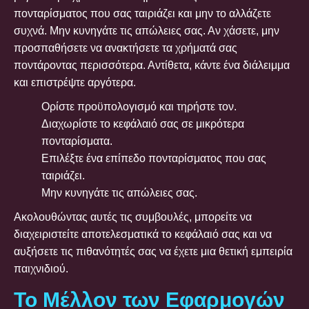
πονταρίσματος που σας ταιριάζει και μην το αλλάζετε
συχνά. Μην κυνηγάτε τις απώλειες σας. Αν χάσετε, μην
προσπαθήσετε να ανακτήσετε τα χρήματά σας
ποντάροντας περισσότερα. Αντίθετα, κάντε ένα διάλειμμα
και επιστρέψτε αργότερα.
Ορίστε προϋπολογισμό και τηρήστε τον.
Διαχωρίστε το κεφάλαιό σας σε μικρότερα
πονταρίσματα.
Επιλέξτε ένα επίπεδο πονταρίσματος που σας
ταιριάζει.
Μην κυνηγάτε τις απώλειες σας.
Ακολουθώντας αυτές τις συμβουλές, μπορείτε να
διαχειριστείτε αποτελεσματικά το κεφάλαιό σας και να
αυξήσετε τις πιθανότητές σας να έχετε μια θετική εμπειρία
παιχνιδιού.
Το Μέλλον των Εφαρμογών