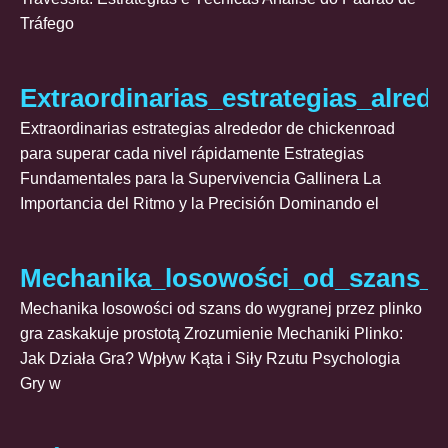
Tráfego
Extraordinarias_estrategias_alre
Extraordinarias estrategias alrededor de chickenroad
para superar cada nivel rápidamente Estrategias
Fundamentales para la Supervivencia Gallinera La
Importancia del Ritmo y la Precisión Dominando el
Mechanika_losowości_od_szans_do
Mechanika losowości od szans do wygranej przez plinko
gra zaskakuje prostotą Zrozumienie Mechaniki Plinko:
Jak Działa Gra? Wpływ Kąta i Siły Rzutu Psychologia
Gry w