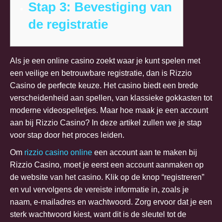
Stap 3: Bevestiging van
de registratie
Als je een online casino zoekt waar je kunt spelen met
een veilige en betrouwbare registratie, dan is Rizzio
Casino de perfecte keuze. Het casino biedt een brede
verscheidenheid aan spellen, van klassieke gokkasten tot
moderne videospelletjes. Maar hoe maak je een account
aan bij Rizzio Casino? In deze artikel zullen we je stap
voor stap door het proces leiden.
Om
rizzio casino online
een account aan te maken bij
Rizzio Casino, moet je eerst een account aanmaken op
de website van het casino. Klik op de knop “registreren”
en vul vervolgens de vereiste informatie in, zoals je
naam, e-mailadres en wachtwoord. Zorg ervoor dat je een
sterk wachtwoord kiest, want dit is de sleutel tot de