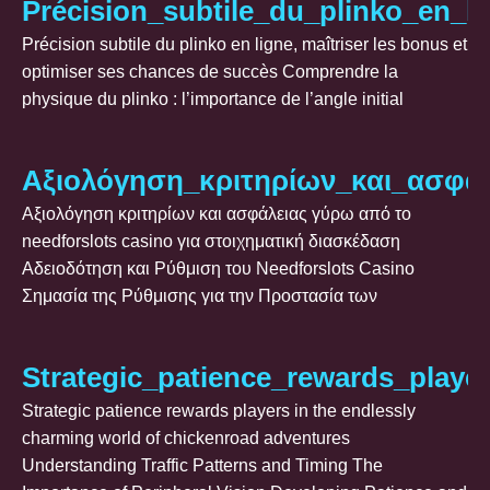
Précision_subtile_du_plinko_en_l
Précision subtile du plinko en ligne, maîtriser les bonus et
optimiser ses chances de succès Comprendre la
physique du plinko : l’importance de l’angle initial
Αξιολόγηση_κριτηρίων_και_ασφά
Αξιολόγηση κριτηρίων και ασφάλειας γύρω από το
needforslots casino για στοιχηματική διασκέδαση
Αδειοδότηση και Ρύθμιση του Needforslots Casino
Σημασία της Ρύθμισης για την Προστασία των
Strategic_patience_rewards_playe
Strategic patience rewards players in the endlessly
charming world of chickenroad adventures
Understanding Traffic Patterns and Timing The