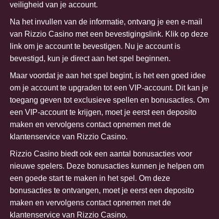
veiligheid van je account.
Na het invullen van de informatie, ontvang je een e-mail
van Rizzio Casino met een bevestigingslink. Klik op deze
link om je account te bevestigen. Nu je account is
bevestigd, kun je direct aan het spel beginnen.
Maar voordat je aan het spel begint, is het een goed idee
om je account te upgraden tot een VIP-account. Dit kan je
toegang geven tot exclusieve spellen en bonusacties. Om
een VIP-account te krijgen, moet je eerst een deposito
maken en vervolgens contact opnemen met de
klantenservice van Rizzio Casino.
Rizzio Casino biedt ook een aantal bonusacties voor
nieuwe spelers. Deze bonusacties kunnen je helpen om
een goede start te maken in het spel. Om deze
bonusacties te ontvangen, moet je eerst een deposito
maken en vervolgens contact opnemen met de
klantenservice van Rizzio Casino.