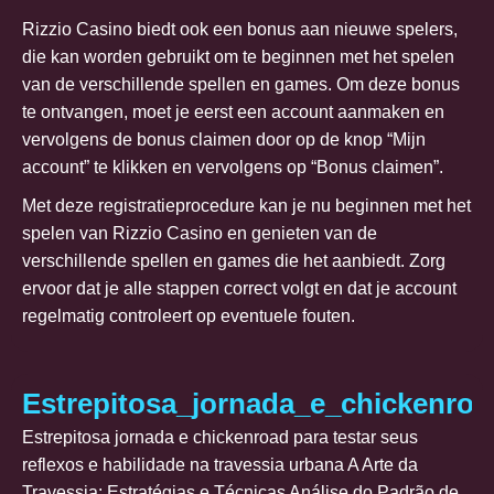
Rizzio Casino biedt ook een bonus aan nieuwe spelers,
die kan worden gebruikt om te beginnen met het spelen
van de verschillende spellen en games. Om deze bonus
te ontvangen, moet je eerst een account aanmaken en
vervolgens de bonus claimen door op de knop “Mijn
account” te klikken en vervolgens op “Bonus claimen”.
Met deze registratieprocedure kan je nu beginnen met het
spelen van Rizzio Casino en genieten van de
verschillende spellen en games die het aanbiedt. Zorg
ervoor dat je alle stappen correct volgt en dat je account
regelmatig controleert op eventuele fouten.
Estrepitosa_jornada_e_chickenroa
Estrepitosa jornada e chickenroad para testar seus
reflexos e habilidade na travessia urbana A Arte da
Travessia: Estratégias e Técnicas Análise do Padrão de