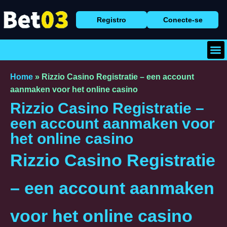
Registro
Conecte-se
Baix
Caça
Cassi
Home
»
Rizzio Casino Registratie – een account
aanmaken voor het online casino
Rizzio Casino Registratie –
een account aanmaken voor
het online casino
Rizzio Casino Registratie
– een account aanmaken
voor het online casino