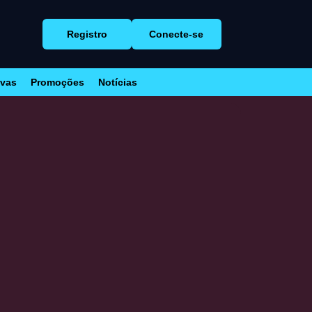
Registro
Conecte-se
ivas
Promoções
Notícias