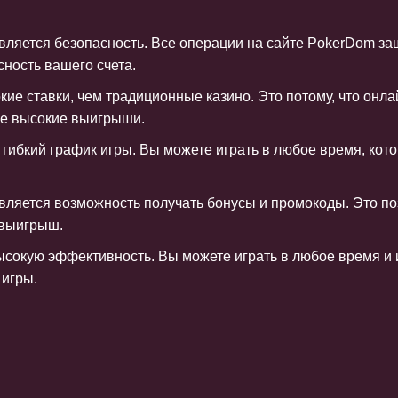
ляется безопасность. Все операции на сайте PokerDom за
ность вашего счета.
ие ставки, чем традиционные казино. Это потому, что онла
лее высокие выигрыши.
 гибкий график игры. Вы можете играть в любое время, кото
ляется возможность получать бонусы и промокоды. Это по
 выигрыш.
ысокую эффективность. Вы можете играть в любое время и и
игры.