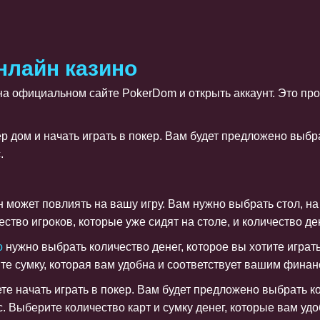
онлайн казино
на официальном сайте PokerDom и открыть аккаунт. Это про
р дом и начать играть в покер. Вам будет предложено выбрат
.
н может повлиять на вашу игру. Вам нужно выбрать стол, н
ство игроков, которые уже сидят на столе, и количество ден
о
нужно выбрать количество денег, которое вы хотите играт
рите сумку, которая вам удобна и соответствует вашим фин
те начать играть в покер. Вам будет предложено выбрать кол
с. Выберите количество карт и сумку денег, которые вам удо