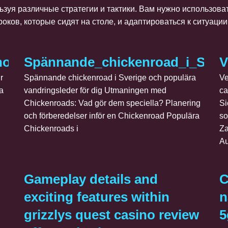
ьзуя различные стратегии и тактики. Вам нужно использоват
оков, которые сидят на столе, и адаптироваться к ситуации
ino_en_ligne_suisse_pour_une_expér
Spännande_chickenroad_i_Sveri
V
r
Spännande chickenroad i Sverige och populära
Ve
a
vandringsleder för dig Utmaningen med
ca
Chickenroads: Vad gör dem speciella? Planering
Si
och förberedelser inför en Chickenroad Populära
so
Chickenroads i
Za
Au
Gameplay details and
C
exciting features within
n
grizzlys quest casino review
5