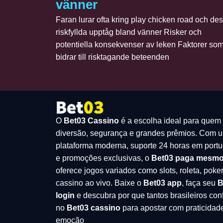
vänner
Faran lurar ofta kring play chicken road och de
riskfyllda upptåg bland vänner Risker och
potentiella konsekvenser av leken Faktorer so
bidrar till risktagande beteenden
O
Bet03 Cassino
é a escolha ideal para quem
diversão, segurança e grandes prêmios. Com 
plataforma moderna, suporte 24 horas em port
e promoções exclusivas, o
Bet03 paga mesm
oferece jogos variados como slots, roleta, poker
cassino ao vivo. Baixe o
Bet03 app
, faça seu
B
login
e descubra por que tantos brasileiros con
no
Bet03 cassino
para apostar com praticidad
emoção