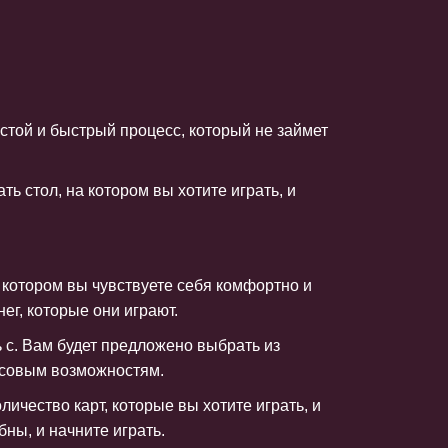
стой и быстрый процесс, который не займет
ь стол, на котором вы хотите играть, и
а котором вы чувствуете себя комфортно и
ег, которые они играют.
ь с. Вам будет предложено выбрать из
ансовым возможностям.
ичество карт, которые вы хотите играть, и
бны, и начните играть.