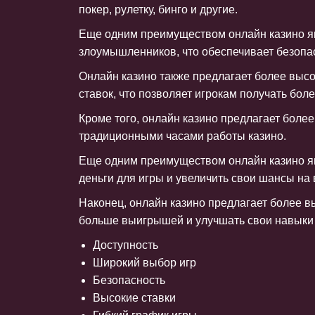
покер, рулетку, бинго и другие.
Еще одним преимуществом онлайн казино яв
злоумышленников, что обеспечивает безопас
Онлайн казино также предлагает более высок
ставок, что позволяет игрокам получать бо
Кроме того, онлайн казино предлагает более
традиционными часами работы казино.
Еще одним преимуществом онлайн казино яв
деньги для игры и увеличить свои шансы на
Наконец, онлайн казино предлагает более в
больше выигрышей и улучшать свои навыки 
Доступность
Широкий выбор игр
Безопасность
Высокие ставки