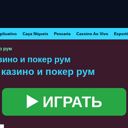
plicativo
Caça Níqueis
Pescaria
Cassino Ao Vivo
Esport
р рум
зино и покер рум
казино и покер рум
▶️ ИГРАТЬ