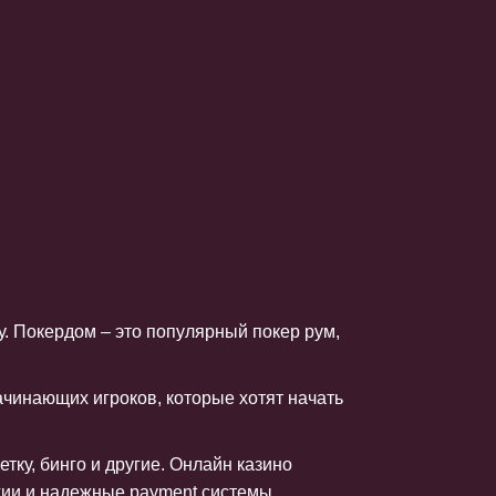
у. Покердом – это популярный покер рум,
чинающих игроков, которые хотят начать
тку, бинго и другие. Онлайн казино
гии и надежные payment системы.