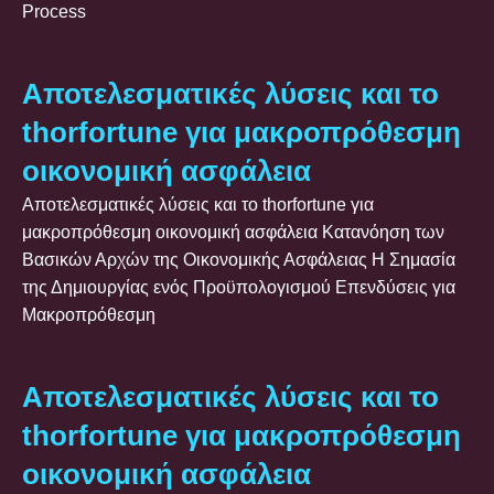
Process
Αποτελεσματικές λύσεις και το
thorfortune για μακροπρόθεσμη
οικονομική ασφάλεια
Αποτελεσματικές λύσεις και το thorfortune για
μακροπρόθεσμη οικονομική ασφάλεια Κατανόηση των
Βασικών Αρχών της Οικονομικής Ασφάλειας Η Σημασία
της Δημιουργίας ενός Προϋπολογισμού Επενδύσεις για
Μακροπρόθεσμη
Αποτελεσματικές λύσεις και το
thorfortune για μακροπρόθεσμη
οικονομική ασφάλεια