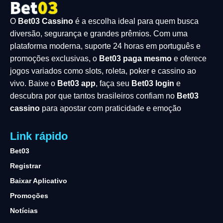
O
Bet03 Cassino
é a escolha ideal para quem busca
diversão, segurança e grandes prêmios. Com uma
plataforma moderna, suporte 24 horas em português e
promoções exclusivas, o
Bet03 paga mesmo
e oferece
jogos variados como slots, roleta, poker e cassino ao
vivo. Baixe o
Bet03 app
, faça seu
Bet03 login
e
descubra por que tantos brasileiros confiam no
Bet03
cassino
para apostar com praticidade e emoção
Link rápido
Bet03
Registrar
Baixar Aplicativo
Promoções
Notícias