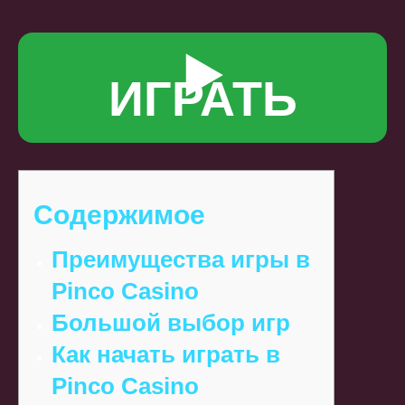
▶️
ИГРАТЬ
Содержимое
Преимущества игры в
Pinco Casino
Большой выбор игр
Как начать играть в
Pinco Casino