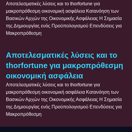
Αποτελεσματικές λύσεις και το thorfortune για
μακροπρόθεσμη οικονομική ασφάλεια Κατανόηση των
Βασικών Αρχών της Οικονομικής Ασφάλειας Η Σημασία
της Δημιουργίας ενός Προϋπολογισμού Επενδύσεις για
Μακροπρόθεσμη
Αποτελεσματικές λύσεις και το
thorfortune για μακροπρόθεσμη
οικονομική ασφάλεια
Αποτελεσματικές λύσεις και το thorfortune για
μακροπρόθεσμη οικονομική ασφάλεια Κατανόηση των
Βασικών Αρχών της Οικονομικής Ασφάλειας Η Σημασία
της Δημιουργίας ενός Προϋπολογισμού Επενδύσεις για
Μακροπρόθεσμη