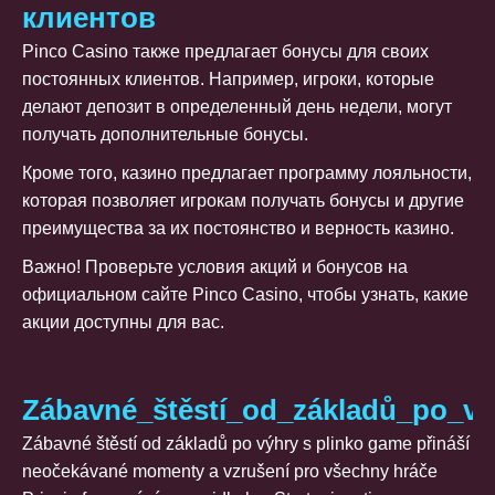
клиентов
Pinco Casino также предлагает бонусы для своих
постоянных клиентов. Например, игроки, которые
делают депозит в определенный день недели, могут
получать дополнительные бонусы.
Кроме того, казино предлагает программу лояльности,
которая позволяет игрокам получать бонусы и другие
преимущества за их постоянство и верность казино.
Важно! Проверьте условия акций и бонусов на
официальном сайте Pinco Casino, чтобы узнать, какие
акции доступны для вас.
Zábavné_štěstí_od_základů_po_vý
Zábavné štěstí od základů po výhry s plinko game přináší
neočekávané momenty a vzrušení pro všechny hráče