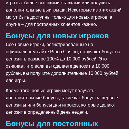
играть с более высокими ставками или получить
дополнительные выигрыши. Некоторые из этих акций
могут быть доступны только для новых игроков, а
другие – для постоянных клиентов казино.
Бонусы для новых игроков
Все новые игроки, регистрированные на
официальном сайте Pinco Casino, получают бонус на
депозит в размере 100% до 10 000 рублей. Это
означает, что если вы сделаете депозит в 10 000
рублей, вы получите дополнительные 10 000 рублей
для игры.
Кроме того, новые игроки могут получать
дополнительные бонусы, такие как бонус на первые
депозиты или бонусы для игроков, которые делают
депозит в определенный день недели.
Бонусы для постоянных