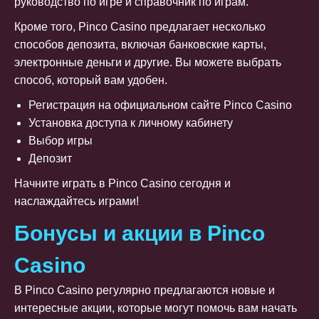
руководство по игре и справочник по играм.
Кроме того, Pinco Casino предлагает несколько
способов депозита, включая банковские карты,
электронные деньги и другие. Вы можете выбрать
способ, который вам удобен.
Регистрация на официальном сайте Pinco Casino
Установка доступа к личному кабинету
Выбор игры
Депозит
Начните играть в Pinco Casino сегодня и
наслаждайтесь играми!
Бонусы и акции в Pinco
Casino
В Pinco Casino регулярно предлагаются новые и
интересные акции, которые могут помочь вам начать