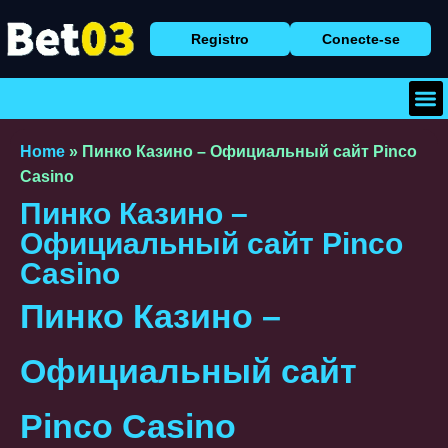
Registro
Conecte-se
Baix
Caça
Cassi
Home
»
Пинко Казино – Официальный сайт Pinco
Casino
Пинко Казино –
Официальный сайт Pinco
Casino
Пинко Казино –
Официальный сайт
Pinco Casino