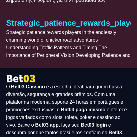
Σημασία της Ρύθμισης για την Προστασία των
Strategic_patience_rewards_playe
Strategic patience rewards players in the endlessly
charming world of chickenroad adventures
Understanding Traffic Patterns and Timing The
Importance of Peripheral Vision Developing Patience and
O
Bet03 Cassino
é a escolha ideal para quem busca
diversão, segurança e grandes prêmios. Com uma
plataforma moderna, suporte 24 horas em português e
promoções exclusivas, o
Bet03 paga mesmo
e oferece
jogos variados como slots, roleta, poker e cassino ao
vivo. Baixe o
Bet03 app
, faça seu
Bet03 login
e
descubra por que tantos brasileiros confiam no
Bet03