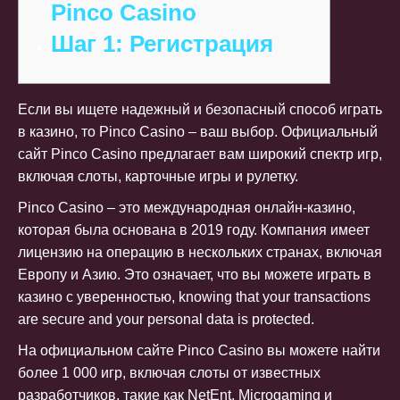
Pinco Casino
Шаг 1: Регистрация
Если вы ищете надежный и безопасный способ играть
в казино, то Pinco Casino – ваш выбор. Официальный
сайт Pinco Casino предлагает вам широкий спектр игр,
включая слоты, карточные игры и рулетку.
Pinco Casino – это международная онлайн-казино,
которая была основана в 2019 году. Компания имеет
лицензию на операцию в нескольких странах, включая
Европу и Азию. Это означает, что вы можете играть в
казино с уверенностью, knowing that your transactions
are secure and your personal data is protected.
На официальном сайте Pinco Casino вы можете найти
более 1 000 игр, включая слоты от известных
разработчиков, такие как NetEnt, Microgaming и