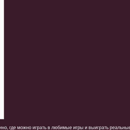
но, где можно играть в любимые игры и выиграть реальные 