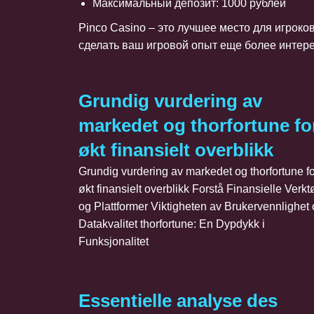
Максимальный депозит: 1000 рублей
Pinco Casino – это лучшее место для игрок
сделать ваш игровой опыт еще более интер
Grundig vurdering av
markedet og thorfortune fo
økt finansielt overblikk
Grundig vurdering av markedet og thorfortune fo
økt finansielt overblikk Forstå Finansielle Verkt
og Plattformer Viktigheten av Brukervennlighet
Datakvalitet thorfortune: En Dypdykk i
Funksjonalitet
Essentielle analyse des