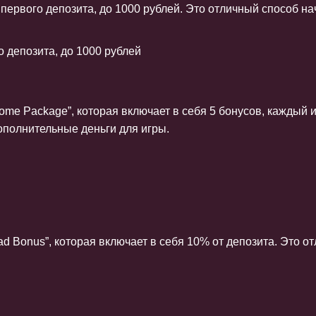
первого депозита, до 1000 рублей. Это отличный способ на
о депозита, до 1000 рублей
me Package”, которая включает в себя 5 бонусов, каждый и
ополнительные деньги для игры.
ad Bonus”, которая включает в себя 10% от депозита. Это 