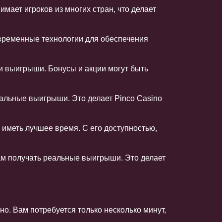
имает игроков из многих стран, что делает
овременные технологии для обеспечения
ои выигрыши. Бонусы и акции могут быть
реальные выигрыши. Это делает Pinco Casino
 иметь лучшее время. С его доступностью,
кам получать реальные выигрыши. Это делает
но. Вам потребуется только несколько минут,