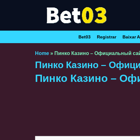
Bet03
Registrar
Baixar A
Home
»
Пинко Казино – Официальный сай
Пинко Казино – Офици
Пинко Казино – Оф