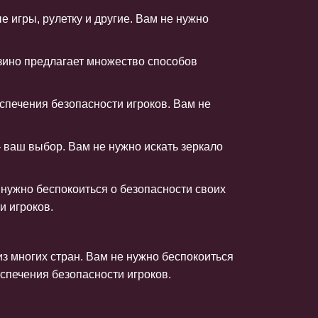
е игры, рулетку и другие. Вам не нужно
азино предлагает множество способов
еспечения безопасности игроков. Вам не
– ваш выбор. Вам не нужно искать зеркало
 нужно беспокоиться о безопасности своих
и игроков.
из многих стран. Вам не нужно беспокоиться
еспечения безопасности игроков.