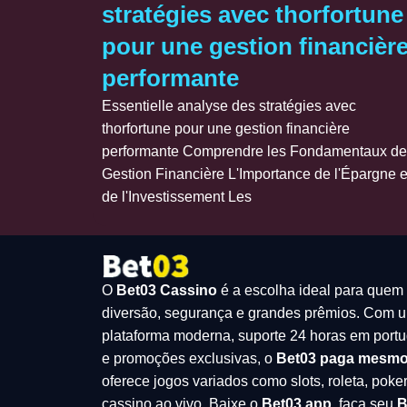
stratégies avec thorfortune
pour une gestion financièr
performante
Essentielle analyse des stratégies avec
thorfortune pour une gestion financière
performante Comprendre les Fondamentaux de
Gestion Financière L'Importance de l'Épargne e
de l'Investissement Les
O
Bet03 Cassino
é a escolha ideal para quem
diversão, segurança e grandes prêmios. Com 
plataforma moderna, suporte 24 horas em port
e promoções exclusivas, o
Bet03 paga mesm
oferece jogos variados como slots, roleta, poker
cassino ao vivo. Baixe o
Bet03 app
, faça seu
B