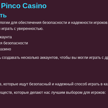
Pinco Casino
ть
ологии для обеспечения безопасности и надежности игроко
 играть с уверенностью.
каунта
я безопасности
казино
создавать несколько аккаунтов, чтобы вы могли играть с д
в, которые ищут безопасный и надежный способ играть в ка
уществ, которые делают нас лучшим выбором для игроков: