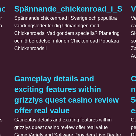
ino_en_ligne_suisse_pour_une_expér
Spännande_chickenroad_i_Sveri
V
r
Spännande chickenroad i Sverige och populära
Ve
a
vandringsleder för dig Utmaningen med
ca
Chickenroads: Vad gör dem speciella? Planering
Si
och förberedelser inför en Chickenroad Populära
so
Chickenroads i
Za
Au
Gameplay details and
C
exciting features within
n
grizzlys quest casino review
5
offer real value
e
ss
Gameplay details and exciting features within
Cu
grizzlys quest casino review offer real value
pe
m
Game Variety and Software Providers Live Dealer
Di