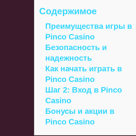
Содержимое
Преимущества игры в
Pinco Casino
Безопасность и
надежность
Как начать играть в
Pinco Casino
Шаг 2: Вход в Pinco
Casino
Бонусы и акции в
Pinco Casino