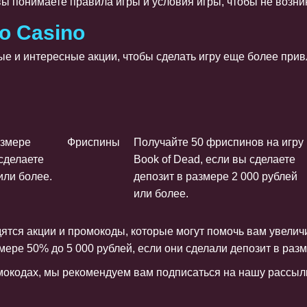
вы понимаете правила игры и условия игры, чтобы не возни
o Casino
ые и интересные акции, чтобы сделать игру еще более прив
азмере
Фриспины
Получайте 50 фриспинов на игру
 сделаете
Book of Dead, если вы сделаете
или более.
депозит в размере 2 000 рублей
или более.
одятся акции и промокоды, которые могут помочь вам увели
змере 50% до 5 000 рублей, если они сделали депозит в разм
омокодах, мы рекомендуем вам подписаться на нашу рассылк