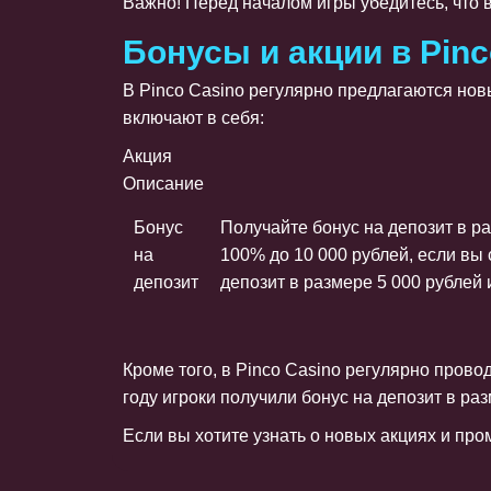
Важно! Перед началом игры убедитесь, что 
Бонусы и акции в Pinc
В Pinco Casino регулярно предлагаются нов
включают в себя:
Акция
Описание
Бонус
Получайте бонус на депозит в р
на
100% до 10 000 рублей, если вы
депозит
депозит в размере 5 000 рублей 
Кроме того, в Pinco Casino регулярно пров
году игроки получили бонус на депозит в ра
Если вы хотите узнать о новых акциях и пр