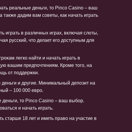
ать реальные деньги, то Pinco Casino – ваш
 также дадим вам советы, как начать играть
ть играть в различных играх, включая слоты,
чая русский, что делает его доступным для
окам легко найти и начать играть в
щую вашим предпочтениям. Кроме того, на
ощь от поддержки.
е деньги и другие. Минимальный депозит на
ный – 100 000 евро.
деньги, то Pinco Casino – ваш выбор.
ваться и начать играть.
ь старше 18 лет и иметь право на участие в