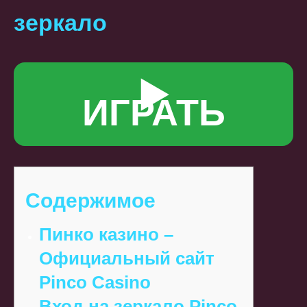
зеркало
▶️
ИГРАТЬ
Содержимое
Пинко казино –
Официальный сайт
Pinco Casino
Вход на зеркало Pinco