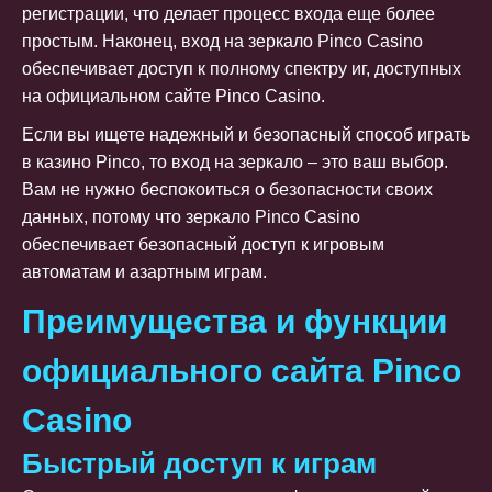
регистрации, что делает процесс входа еще более
простым. Наконец, вход на зеркало Pinco Casino
обеспечивает доступ к полному спектру иг, доступных
на официальном сайте Pinco Casino.
Если вы ищете надежный и безопасный способ играть
в казино Pinco, то вход на зеркало – это ваш выбор.
Вам не нужно беспокоиться о безопасности своих
данных, потому что зеркало Pinco Casino
обеспечивает безопасный доступ к игровым
автоматам и азартным играм.
Преимущества и функции
официального сайта Pinco
Casino
Быстрый доступ к играм