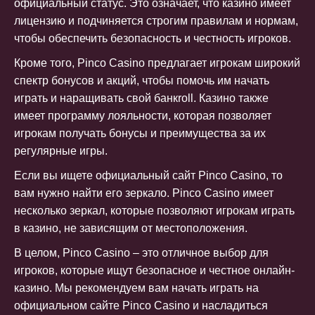
официальный статус. Это означает, что казино имеет
лицензию и подчиняется строгим правилам и нормам,
чтобы обеспечить безопасность и честность игроков.
Кроме того, Pinco Casino предлагает игрокам широкий
спектр бонусов и акций, чтобы помочь им начать
играть и наращивать свой банкroll. Казино также
имеет программу лояльности, которая позволяет
игрокам получать бонусы и преимущества за их
регулярные игры.
Если вы ищете официальный сайт Pinco Casino, то
вам нужно найти его зеркало. Pinco Casino имеет
несколько зеркал, которые позволяют игрокам играть
в казино, не зависящим от местоположения.
В целом, Pinco Casino – это отличное выбор для
игроков, которые ищут безопасное и честное онлайн-
казино. Мы рекомендуем вам начать играть на
официальном сайте Pinco Casino и насладиться