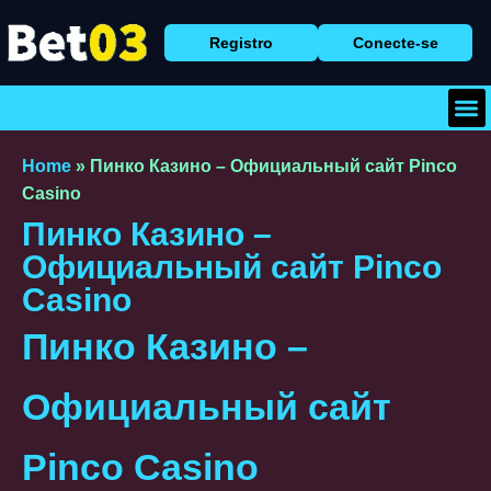
Registro
Conecte-se
Baix
Caça
Cassi
Home
»
Пинко Казино – Официальный сайт Pinco
Casino
Пинко Казино –
Официальный сайт Pinco
Casino
Пинко Казино –
Официальный сайт
Pinco Casino