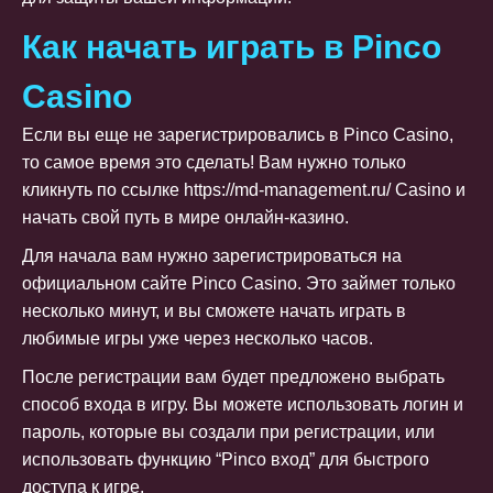
Как начать играть в Pinco
Casino
Если вы еще не зарегистрировались в Pinco Casino,
то самое время это сделать! Вам нужно только
кликнуть по ссылке https://md-management.ru/ Casino и
начать свой путь в мире онлайн-казино.
Для начала вам нужно зарегистрироваться на
официальном сайте Pinco Casino. Это займет только
несколько минут, и вы сможете начать играть в
любимые игры уже через несколько часов.
После регистрации вам будет предложено выбрать
способ входа в игру. Вы можете использовать логин и
пароль, которые вы создали при регистрации, или
использовать функцию “Pinco вход” для быстрого
доступа к игре.