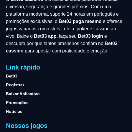
diversão, segurança e grandes prêmios. Com uma
plataforma moderna, suporte 24 horas em português e
promoções exclusivas, o
Bet03 paga mesmo
e oferece
jogos variados como slots, roleta, poker e cassino ao
vivo. Baixe o
Bet03 app
, faça seu
Bet03 login
e
descubra por que tantos brasileiros confiam no
Bet03
cassino
para apostar com praticidade e emoção
Link rápido
Bet03
Registrar
Baixar Aplicativo
Promoções
Notícias
Nossos jogos