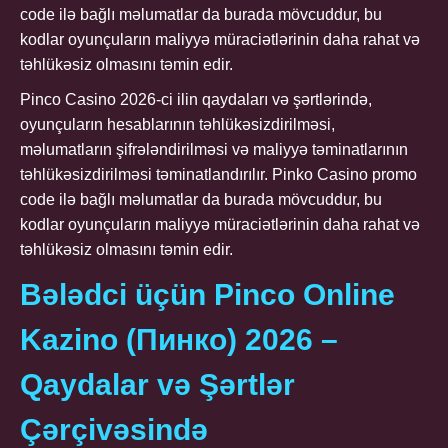
code ilə bağlı məlumatlar da burada mövcuddur, bu
kodlar oyunçuların maliyyə müraciətlərinin daha rahat və
təhlükəsiz olmasını təmin edir.
Pinco Casino 2026-ci ilin qaydaları və şərtlərində,
oyunçuların hesablarının təhlükəsizdirilməsi,
məlumatların şifrələndirilməsi və maliyyə təminatlarının
təhlükəsizdirilməsi təminatlandırılır. Pinko Casino promo
code ilə bağlı məlumatlar da burada mövcuddur, bu
kodlar oyunçuların maliyyə müraciətlərinin daha rahat və
təhlükəsiz olmasını təmin edir.
Bələdci üçün Pinco Online
Kazino (Пинко) 2026 –
Qaydalar və Şərtlər
Çərçivəsində