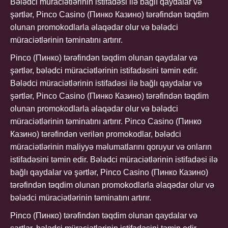
Bələdci müraciətlərinin istifadəsi ilə bağlı qaydalar və
şərtlər, Pinco Casino (Пинко Казино) tərəfindən təqdim
olunan promokodlarla əlaqədar olur və bələdci
müraciətlərinin təminatını artırır.
Pinco (Пинко) tərəfindən təqdim olunan qaydalar və
şərtlər, bələdci müraciətlərinin istifadəsini təmin edir.
Bələdci müraciətlərinin istifadəsi ilə bağlı qaydalar və
şərtlər, Pinco Casino (Пинко Казино) tərəfindən təqdim
olunan promokodlarla əlaqədar olur və bələdci
müraciətlərinin təminatını artırır. Pinco Casino (Пинко
Казино) tərəfindən verilən promokodlar, bələdci
müraciətlərinin maliyyə məlumatlarını qoruyur və onların
istifadəsini təmin edir. Bələdci müraciətlərinin istifadəsi ilə
bağlı qaydalar və şərtlər, Pinco Casino (Пинко Казино)
tərəfindən təqdim olunan promokodlarla əlaqədar olur və
bələdci müraciətlərinin təminatını artırır.
Pinco (Пинко) tərəfindən təqdim olunan qaydalar və