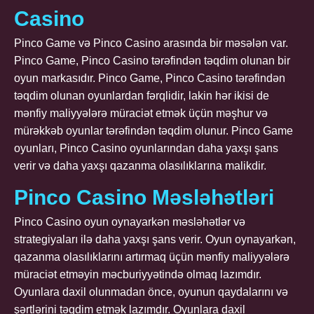
Casino
Pinco Game və Pinco Casino arasında bir məsələn var.
Pinco Game, Pinco Casino tərəfindən təqdim olunan bir
oyun markasıdır. Pinco Game, Pinco Casino tərəfindən
təqdim olunan oyunlardan fərqlidir, lakin hər ikisi de
mənfiy maliyyələrə müraciət etmək üçün məşhur və
mürəkkəb oyunlar tərəfindən təqdim olunur. Pinco Game
oyunları, Pinco Casino oyunlarından daha yaxşı şans
verir və daha yaxşı qazanma olasılıklarına malikdir.
Pinco Casino Məsləhətləri
Pinco Casino oyun oynayarkən məsləhətlər və
strategiyaları ilə daha yaxşı şans verir. Oyun oynayarkən,
qazanma olasılıklarını artırmaq üçün mənfiy maliyyələrə
müraciət etməyin məcburiyyətində olmaq lazımdır.
Oyunlara daxil olunmadan önce, oyunun qaydalarını və
şərtlərini təqdim etmək lazımdır. Oyunlara daxil