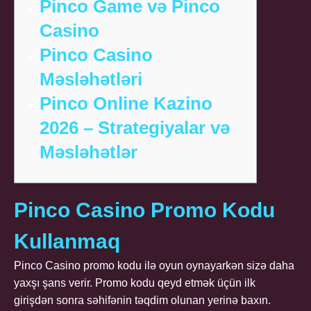
Pinco Game və Pinco
Casino
Pinco Casino
Məsləhətləri
Pinco Online Kazino
2026 – Strategiyalar və
Məsləhətlər
Pinco Casino Promo Kodu
Kullanmaq
Pinco Casino promo kodu ilə oyun oynayarkən sizə daha
yaxşı şans verir. Promo kodu qeyd etmək üçün ilk
girişdən sonra səhifənin təqdim olunan yerinə baxın.