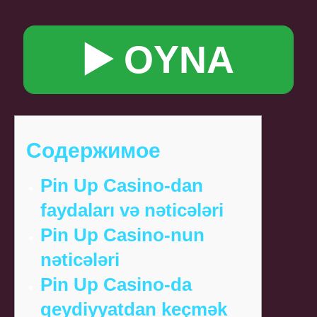
▶️ OYNA
Содержимое
Pin Up Casino-dan
faydaları və nəticələri
Pin Up Casino-nun
nəticələri
Pin Up Casino-da
qeydiyyatdan keçmək