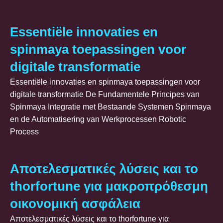
Essentiële innovaties en
spinmaya toepassingen voor
digitale transformatie
Essentiële innovaties en spinmaya toepassingen voor
digitale transformatie De Fundamentele Principes van
Spinmaya Integratie met Bestaande Systemen Spinmaya
en de Automatisering van Werkprocessen Robotic
Process
Αποτελεσματικές λύσεις και το
thorfortune για μακροπρόθεσμη
οικονομική ασφάλεια
Αποτελεσματικές λύσεις και το thorfortune για