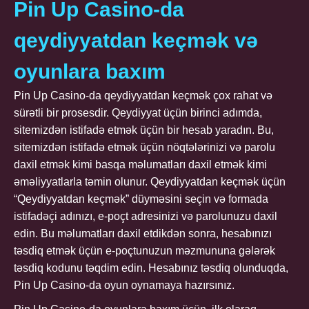
Pin Up Casino-da
qeydiyyatdan keçmək və
oyunlara baxım
Pin Up Casino-da qeydiyyatdan keçmək çox rahat və
sürətli bir prosesdir. Qeydiyyat üçün birinci adımda,
sitemizdən istifadə etmək üçün bir hesab yaradın. Bu,
sitemizdən istifadə etmək üçün nöqtələrinizi və parolu
daxil etmək kimi basqa məlumatları daxil etmək kimi
əməliyyatlarla təmin olunur. Qeydiyyatdan keçmək üçün
“Qeydiyyatdan keçmək” düyməsini seçin və formada
istifadəçi adınızı, e-poçt adresinizi və parolunuzu daxil
edin. Bu məlumatları daxil etdikdən sonra, hesabınızı
təsdiq etmək üçün e-poçtunuzun məzmununa gələrək
təsdiq kodunu təqdim edin. Hesabınız təsdiq olunduqda,
Pin Up Casino-da oyun oynamaya hazırsınız.