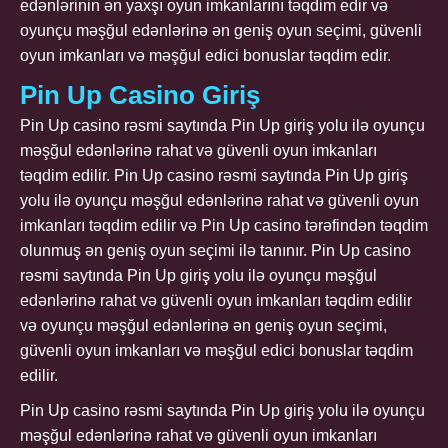
edənlərinin ən yaxşı oyun imkanlarını təqdim edir və
oyunçu məşğul edənlərinə ən geniş oyun seçimi, güvenli
oyun imkanları və məşğul edici bonuslar təqdim edir.
Pin Up Casino Giriş
Pin Up casino rəsmi saytında Pin Up giriş yolu ilə oyunçu
məşğul edənlərinə rahat və güvenli oyun imkanları
təqdim edilir. Pin Up casino rəsmi saytında Pin Up giriş
yolu ilə oyunçu məşğul edənlərinə rahat və güvenli oyun
imkanları təqdim edilir və Pin Up casino tərəfindən təqdim
olunmuş ən geniş oyun seçimi ilə tanınır. Pin Up casino
rəsmi saytında Pin Up giriş yolu ilə oyunçu məşğul
edənlərinə rahat və güvenli oyun imkanları təqdim edilir
və oyunçu məşğul edənlərinə ən geniş oyun seçimi,
güvenli oyun imkanları və məşğul edici bonuslar təqdim
edilir.
Pin Up casino rəsmi saytında Pin Up giriş yolu ilə oyunçu
məşğul edənlərinə rahat və güvenli oyun imkanları