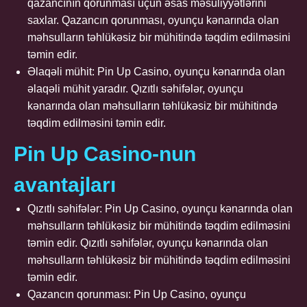
qazancının qorunması üçün əsas məsuliyyətlərini
saxlar. Qazancın qorunması, oyunçu kənarında olan
məhsulların təhlükəsiz bir mühitində təqdim edilməsini
təmin edir.
Əlaqəli mühit: Pin Up Casino, oyunçu kənarında olan
əlaqəli mühit yaradır. Qızıtlı səhifələr, oyunçu
kənarında olan məhsulların təhlükəsiz bir mühitində
təqdim edilməsini təmin edir.
Pin Up Casino-nun
avantajları
Qızıtlı səhifələr: Pin Up Casino, oyunçu kənarında olan
məhsulların təhlükəsiz bir mühitində təqdim edilməsini
təmin edir. Qızıtlı səhifələr, oyunçu kənarında olan
məhsulların təhlükəsiz bir mühitində təqdim edilməsini
təmin edir.
Qazancın qorunması: Pin Up Casino, oyunçu