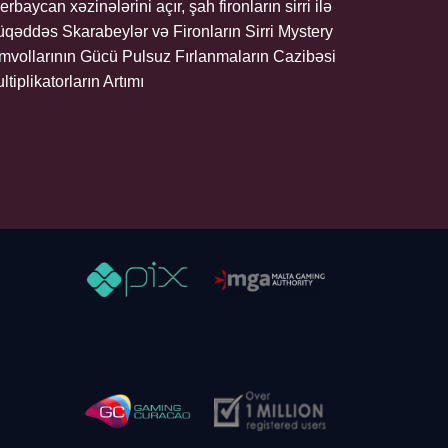
erbaycan xəzinələrini açır, şah fironların sirri ilə
qəddəs Skarabeylər və Fironların Sirri Mystery
mvollarının Gücü Pulsuz Fırlanmaların Cazibəsi
ltiplikatorların Artımı