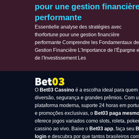
pour une gestion financièr
performante
Essentielle analyse des stratégies avec
thorfortune pour une gestion financière
performante Comprendre les Fondamentaux de
Gestion Financière L'Importance de l'Épargne e
de l'Investissement Les
O
Bet03 Cassino
é a escolha ideal para quem
diversão, segurança e grandes prêmios. Com 
plataforma moderna, suporte 24 horas em port
e promoções exclusivas, o
Bet03 paga mesm
oferece jogos variados como slots, roleta, poker
cassino ao vivo. Baixe o
Bet03 app
, faça seu
B
login
e descubra por que tantos brasileiros con