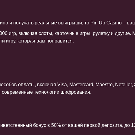
зино и получать реальные выигрыши, то Pin Up Casino – ва
 000 игр, включая слоты, карточные игры, рулетку и другие
и игру, которая вам понравится.
собов оплаты, включая Visa, Mastercard, Maestro, Neteller, 
я современные технологии шифрования.
иветственный бонус в 50% от вашей первой депозита, до 1