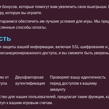
и бонусов, которые помогут вам увеличить свои выигрыши.
ру, которую вы играете.
стараемся обеспечить им лучшие условия для игры. Мы пре
сленные способы оплаты.
сть
я защиты вашей информации, включая SSL-шифрование и 
т несанкционированного доступа, и вы сможете быть уверен
ю от
Двухфакторная
Проверяет вашу идентичность
тупа
аутентификация
перед доступом к вашему
аккаунту
во для наших пользователей, предлагая такие функции, ка
туп к вашим игровым счетам.