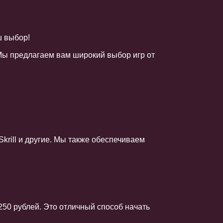
ш выбор!
. Мы предлагаем вам широкий выбор игр от
Skrill и другие. Мы также обеспечиваем
250 рублей. Это отличный способ начать