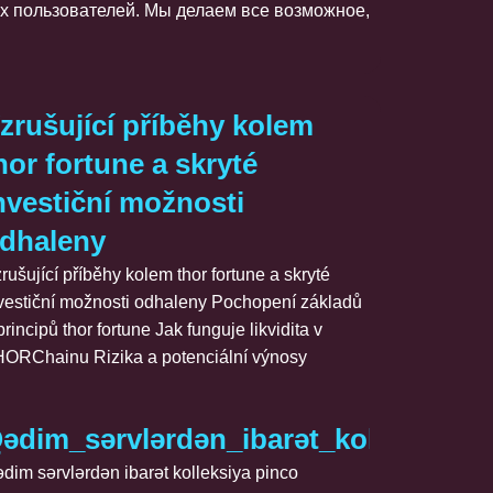
их пользователей. Мы делаем все возможное,
zrušující příběhy kolem
hor fortune a skryté
nvestiční možnosti
dhaleny
rušující příběhy kolem thor fortune a skryté
vestiční možnosti odhaleny Pochopení základů
principů thor fortune Jak funguje likvidita v
ORChainu Rizika a potenciální výnosy
pinco_kazino_ilə_hər_spinə_təzə_şa
ədim_sərvlərdən_ibarət_kolleksiya_p
dim sərvlərdən ibarət kolleksiya pinco