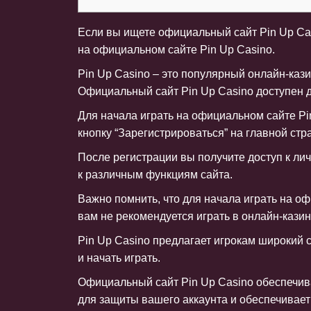
Если вы ищете официальный сайт Pin Up Casi
на официальном сайте Pin Up Casino.
Pin Up Casino – это популярный онлайн-кази
Официальный сайт Pin Up Casino доступен д
Для начала играть на официальном сайте Pi
кнопку “Зарегистрироваться” на главной стр
После регистрации вы получите доступ к ли
к различным функциям сайта.
Важно помнить, что для начала играть на оф
вам не рекомендуется играть в онлайн-казин
Pin Up Casino предлагает игрокам широкий с
и начать играть.
Официальный сайт Pin Up Casino обеспечив
для защиты вашего аккаунта и обеспечивае