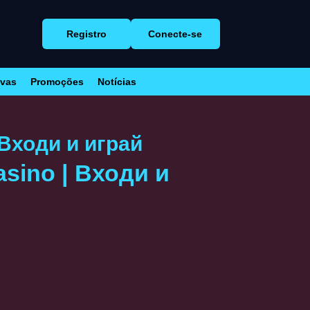
Registro
Conecte-se
ivas
Promoções
Notícias
Входи и играй
sino | Входи и