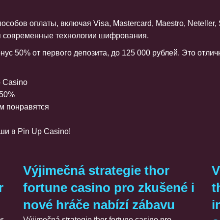
собов оплаты, включая Visa, Mastercard, Maestro, Neteller, 
я современные технологии шифрования.
ус 50% от первого депозита, до 125 000 рублей. Это отлич
p Casino
 50%
ам понравятся
и в Pin Up Casino!
Výjimečná strategie thor
V
r
fortune casino pro zkušené i
t
nové hráče nabízí zábavu
i
r
Výjimečná strategie thor fortune casino pro