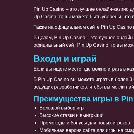
Pin Up Casino – это лучшее онлайн-казино 
Up Casino, то вы можете быть уверены, что 
Также на официальном сайте Pin Up Casino 
В целом, Pin Up Casino – это лучшее онлайн
официальный сайт Pin Up Casino, то вы мож
Входи и играй
Если вы ищете место, где можно играть в ка
В Pin Up Casino вы можете играть в более 3
ведущих разработчиков, чтобы вы могли найт
Преимущества игры в Pin
Большой выбор игр
Высокие ставки и выигрыши
Промокоды и бонусы для новых игроков
Мобильная версия сайта для игры на см