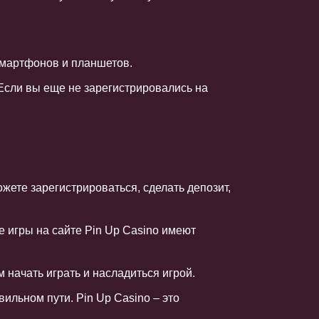
смартфонов и планшетов.
 Если вы еще не зарегистрировались на
жете зарегистрироваться, сделать депозит,
се игры на сайте Pin Up Casino имеют
 начать играть и насладиться игрой.
ильном пути. Pin Up Casino – это