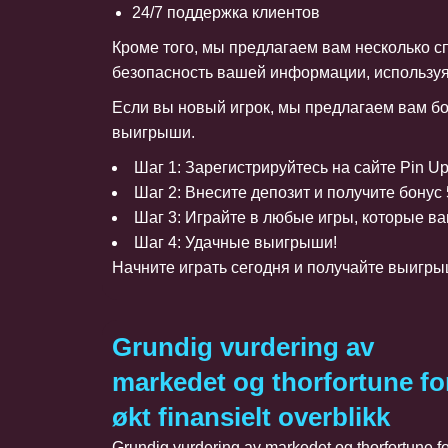
24/7 поддержка клиентов
Кроме того, мы предлагаем вам несколько спо
безопасность вашей информации, использу
Если вы новый игрок, мы предлагаем вам бон
выигрыши.
Шаг 1: Зарегистрируйтесь на сайте Pin U
Шаг 2: Внесите депозит и получите бонус
Шаг 3: Играйте в любые игры, которые в
Шаг 4: Удачные выигрыши!
Начните играть сегодня и получайте выигрыш
Grundig vurdering av
markedet og thorfortune fo
økt finansielt overblikk
Grundig vurdering av markedet og thorfortune fo