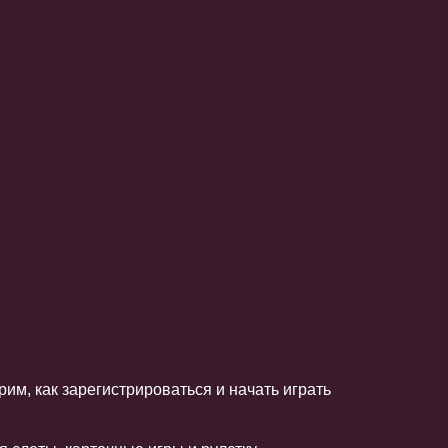
им, как зарегистрироваться и начать играть