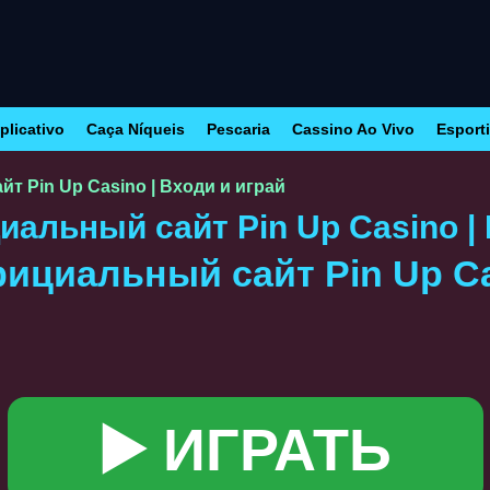
plicativo
Caça Níqueis
Pescaria
Cassino Ao Vivo
Esport
т Pin Up Casino | Входи и играй
альный сайт Pin Up Casino | 
ициальный сайт Pin Up Ca
▶️ ИГРАТЬ