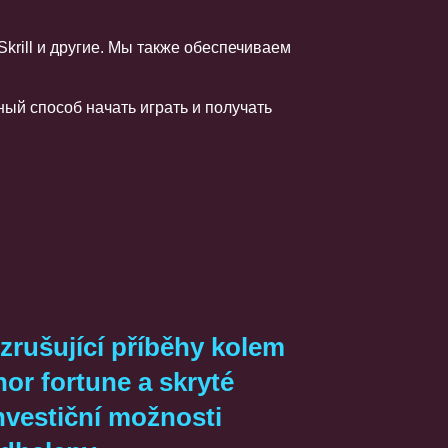
Skrill и другие. Мы также обеспечиваем
ный способ начать играть и получать
zrušující příběhy kolem
hor fortune a skryté
nvestiční možnosti