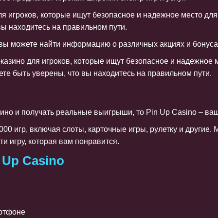
для игроков, которые ищут безопасное и надежное место дл
вы находитесь на правильном пути.
вы можете найти информацию о различных акциях и бонусах
-казино для игроков, которые ищут безопасное и надежное 
ете быть уверены, что вы находитесь на правильном пути.
зино и получать реальные выигрыши, то Pin Up Casino – ва
 000 игр, включая слоты, карточные игры, рулетку и другие
и игру, которая вам понравится.
 Up Casino
артфоне