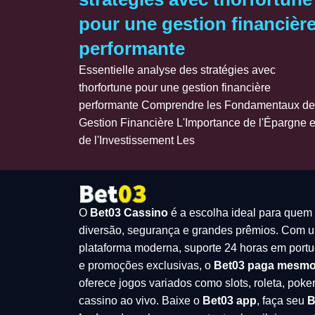
pour une gestion financièr
performante
Essentielle analyse des stratégies avec
thorfortune pour une gestion financière
performante Comprendre les Fondamentaux de
Gestion Financière L'Importance de l'Épargne e
de l'Investissement Les
O
Bet03 Cassino
é a escolha ideal para quem
diversão, segurança e grandes prêmios. Com 
plataforma moderna, suporte 24 horas em port
e promoções exclusivas, o
Bet03 paga mesm
oferece jogos variados como slots, roleta, poker
cassino ao vivo. Baixe o
Bet03 app
, faça seu
B