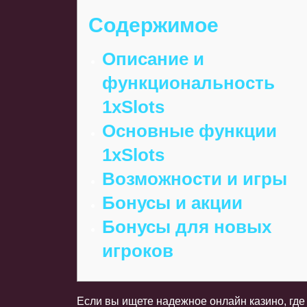
Содержимое
Описание и
функциональность
1xSlots
Основные функции
1xSlots
Возможности и игры
Бонусы и акции
Бонусы для новых
игроков
Если вы ищете надежное онлайн казино, где 