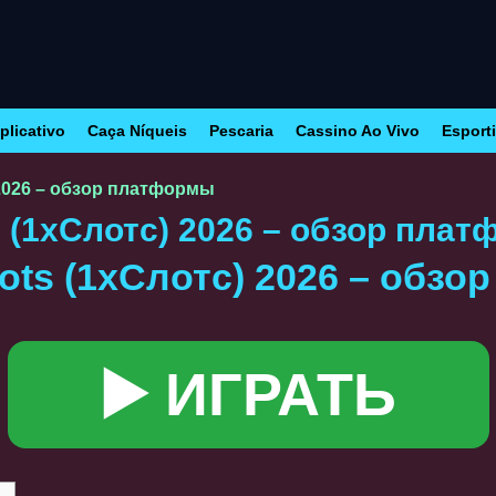
plicativo
Caça Níqueis
Pescaria
Cassino Ao Vivo
Esport
 2026 – обзор платформы
s (1хСлотс) 2026 – обзор пла
ots (1хСлотс) 2026 – обз
▶️ ИГРАТЬ