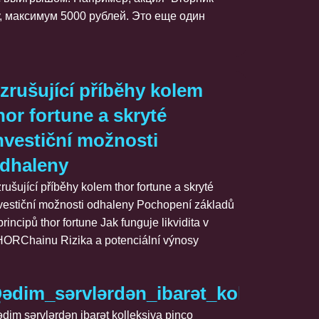
у, максимум 5000 рублей. Это еще один
zrušující příběhy kolem
hor fortune a skryté
nvestiční možnosti
dhaleny
rušující příběhy kolem thor fortune a skryté
vestiční možnosti odhaleny Pochopení základů
principů thor fortune Jak funguje likvidita v
ORChainu Rizika a potenciální výnosy
pinco_kazino_ilə_hər_spinə_təzə_şa
ədim_sərvlərdən_ibarət_kolleksiya_p
dim sərvlərdən ibarət kolleksiya pinco