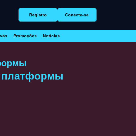
Registro
Conecte-se
ivas
Promoções
Notícias
тформы
ор платформы