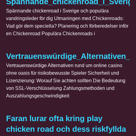
Spännande_chickenroad_i_Sverige
Spännande chickenroad i Sverige och populära
vandringsleder för dig Utmaningen med Chickenroads:
Vad gör dem speciella? Planering och förberedelser inför
en Chickenroad Populära Chickenroads i
Vertrauenswürdige_Alternativen_
Vertrauenswürdige Alternativen rund um online casino
ohne oasis für risikobewusste Spieler Sicherheit und
Lizenzierung: Worauf Sie achten sollten Die Bedeutung
von SSL-Verschlüsselung Zahlungsmethoden und
Auszahlungsgeschwindigkeit
Faran lurar ofta kring play
chicken road och dess riskfyllda