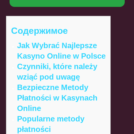
Содержимое
Jak Wybrać Najlepsze
Kasyno Online w Polsce
Czynniki, które należy
wziąć pod uwagę
Bezpieczne Metody
Płatności w Kasynach
Online
Popularne metody
płatności