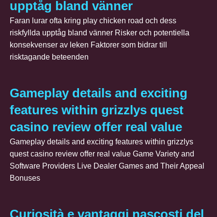
upptåg bland vänner
Faran lurar ofta kring play chicken road och dess
riskfyllda upptåg bland vänner Risker och potentiella
konsekvenser av leken Faktorer som bidrar till
risktagande beteenden
Gameplay details and exciting
features within grizzlys quest
casino review offer real value
Gameplay details and exciting features within grizzlys
quest casino review offer real value Game Variety and
Software Providers Live Dealer Games and Their Appeal
Bonuses
Curiosità e vantaggi nascosti del