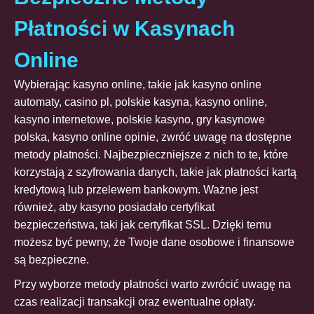
Płatności w Kasynach
Online
Wybierając kasyno online, takie jak kasyno online
automaty, casino pl, polskie kasyna, kasyno online,
kasyno internetowe, polskie kasyno, gry kasynowe
polska, kasyno online opinie, zwróć uwagę na dostępne
metody płatności. Najbezpieczniejsze z nich to te, które
korzystają z szyfrowania danych, takie jak płatności kartą
kredytową lub przelewem bankowym. Ważne jest
również, aby kasyno posiadało certyfikat
bezpieczeństwa, taki jak certyfikat SSL. Dzięki temu
możesz być pewny, że Twoje dane osobowe i finansowe
są bezpieczne.
Przy wyborze metody płatności warto zwrócić uwagę na
czas realizacji transakcji oraz ewentualne opłaty.