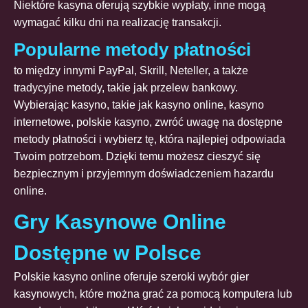
Niektóre kasyna oferują szybkie wypłaty, inne mogą
wymagać kilku dni na realizację transakcji.
Popularne metody płatności
to między innymi PayPal, Skrill, Neteller, a także
tradycyjne metody, takie jak przelew bankowy.
Wybierając kasyno, takie jak kasyno online, kasyno
internetowe, polskie kasyno, zwróć uwagę na dostępne
metody płatności i wybierz tę, która najlepiej odpowiada
Twoim potrzebom. Dzięki temu możesz cieszyć się
bezpiecznym i przyjemnym doświadczeniem hazardu
online.
Gry Kasynowe Online
Dostępne w Polsce
Polskie kasyno online oferuje szeroki wybór gier
kasynowych, które można grać za pomocą komputera lub