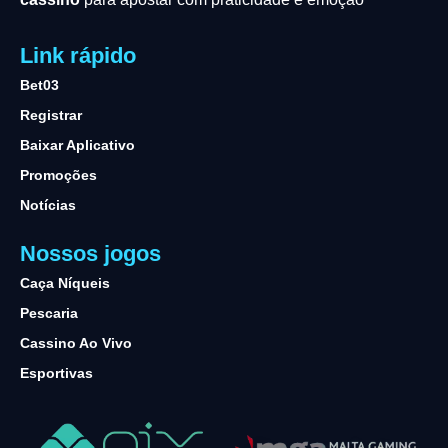
Link rápido
Bet03
Registrar
Baixar Aplicativo
Promoções
Notícias
Nossos jogos
Caça Níqueis
Pescaria
Cassino Ao Vivo
Esportivas