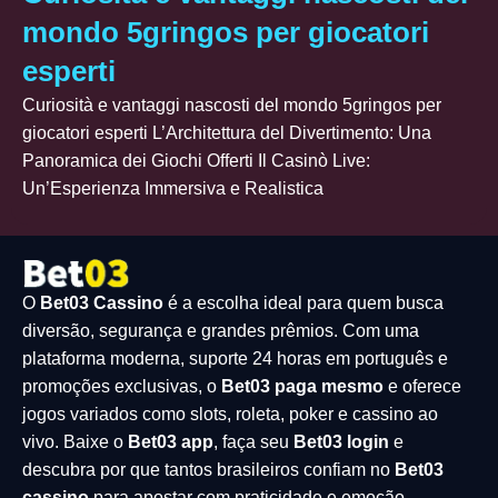
mondo 5gringos per giocatori
esperti
Curiosità e vantaggi nascosti del mondo 5gringos per
giocatori esperti L’Architettura del Divertimento: Una
Panoramica dei Giochi Offerti Il Casinò Live:
Un’Esperienza Immersiva e Realistica
O
Bet03 Cassino
é a escolha ideal para quem busca
diversão, segurança e grandes prêmios. Com uma
plataforma moderna, suporte 24 horas em português e
promoções exclusivas, o
Bet03 paga mesmo
e oferece
jogos variados como slots, roleta, poker e cassino ao
vivo. Baixe o
Bet03 app
, faça seu
Bet03 login
e
descubra por que tantos brasileiros confiam no
Bet03
cassino
para apostar com praticidade e emoção