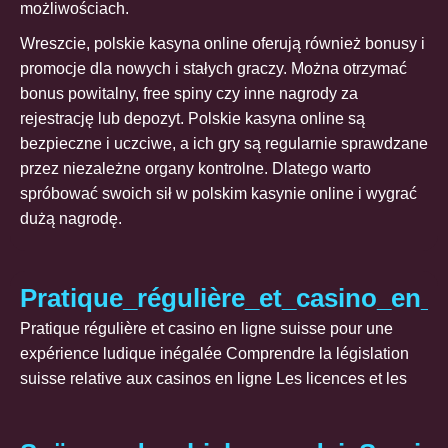
możliwościach.
Wreszcie, polskie kasyna online oferują również bonusy i
promocje dla nowych i stałych graczy. Można otrzymać
bonus powitalny, free spiny czy inne nagrody za
rejestrację lub depozyt. Polskie kasyna online są
bezpieczne i uczciwe, a ich gry są regularnie sprawdzane
przez niezależne organy kontrolne. Dlatego warto
spróbować swoich sił w polskim kasynie online i wygrać
dużą nagrodę.
Pratique_régulière_et_casino_en_
Pratique régulière et casino en ligne suisse pour une
expérience ludique inégalée Comprendre la législation
suisse relative aux casinos en ligne Les licences et les