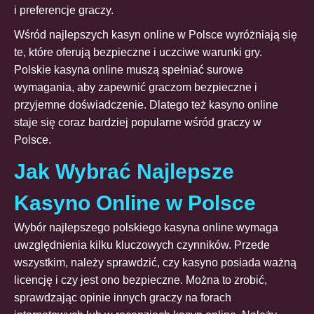
i preferencje graczy.
Wśród najlepszych kasyn online w Polsce wyróżniają się
te, które oferują bezpieczne i uczciwe warunki gry.
Polskie kasyna online muszą spełniać surowe
wymagania, aby zapewnić graczom bezpieczne i
przyjemne doświadczenie. Dlatego też kasyno online
staje się coraz bardziej popularne wśród graczy w
Polsce.
Jak Wybrać Najlepsze
Kasyno Online w Polsce
Wybór najlepszego polskiego kasyna online wymaga
uwzględnienia kilku kluczowych czynników. Przede
wszystkim, należy sprawdzić, czy kasyno posiada ważną
licencję i czy jest ono bezpieczne. Można to zrobić,
sprawdzając opinie innych graczy na forach