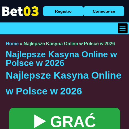
Registro
Conecte-se
Baix
Caça
Cassi
Home
»
Najlepsze Kasyna Online w Polsce w 2026
Najlepsze Kasyna Online w
Polsce w 2026
Najlepsze Kasyna Online
w Polsce w 2026
▶️ GRAĆ