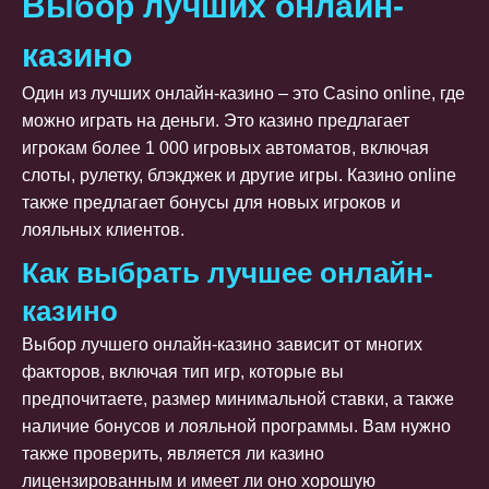
Выбор лучших онлайн-
казино
Один из лучших онлайн-казино – это Casino online, где
можно играть на деньги. Это казино предлагает
игрокам более 1 000 игровых автоматов, включая
слоты, рулетку, блэкджек и другие игры. Казино online
также предлагает бонусы для новых игроков и
лояльных клиентов.
Как выбрать лучшее онлайн-
казино
Выбор лучшего онлайн-казино зависит от многих
факторов, включая тип игр, которые вы
предпочитаете, размер минимальной ставки, а также
наличие бонусов и лояльной программы. Вам нужно
также проверить, является ли казино
лицензированным и имеет ли оно хорошую