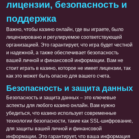
лицензии, безопасность и
поддержка
Важно, чтобы казино онлайн, где вы играете, было
лицензировано и регулируемое соответствующей
организацией. Это гарантирует, что игра будет честной
и надежной, а также обеспечивает безопасность
вашей личной и финансовой информации. Вам не
стоит играть в казино, которое не имеет лицензии, так
как это может быть опасно для вашего счета.
Безопасность и защита данных
Безопасность и защита данных – это ключевые
аспекты для любого казино онлайн. Вам нужно
убедиться, что казино использует современные
технологии безопасности, такие как SSL-шифрование,
для защиты вашей личной и финансовой
информации. Это гарантирует, что ваша информация