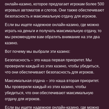
онлайн-казино, которое предлагает игрокам более 500
игровых автоматов и слотов. Они также обеспечивают
безопасность и максимальную отдачу для игроков.
Если вы ищете надежное онлайн-казино, где можно
играть на деньги и получать максимальную отдачу, то
мы рекомендуем вам обратить внимание на эти два
казино.
Вот почему мы выбрали эти казино:
Безопасность – это наша первая приоритет. Мы
проверили каждый из этих казино, чтобы убедиться,
что они обеспечивают безопасность для игроков.
Максимальная отдача – это наша вторая приоритет.
Мы проверили каждый из этих казино, чтобы
убедиться, что они обеспечивают максимальную
отдачу для игроков.
Если вы ищете надежное онлайн-казино, где можно