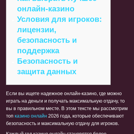
онлайн-казино
Условия для игроков:
лицензии,
безопасность и
поддержка
Безопасность и
защита данных
Если вы ищете надежное онлайн-казино, где можно
играть на деньги и получать максимальную отдачу, то
вы в правильном месте. В этом тексте мы рассмотрим
топ
казино онлайн
2026 года, которые обеспечивают
безопасность и максимальную отдачу для игроков.
Каждый год казино онлайн становятся более