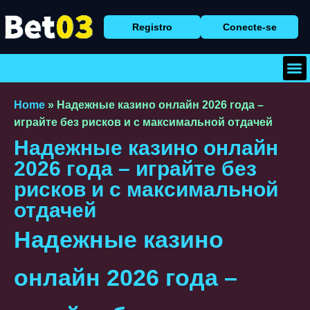
Registro
Conecte-se
Baix
Caça
Cassi
Home
»
Надежные казино онлайн 2026 года –
играйте без рисков и с максимальной отдачей
Надежные казино онлайн
2026 года – играйте без
рисков и с максимальной
отдачей
Надежные казино
онлайн 2026 года –