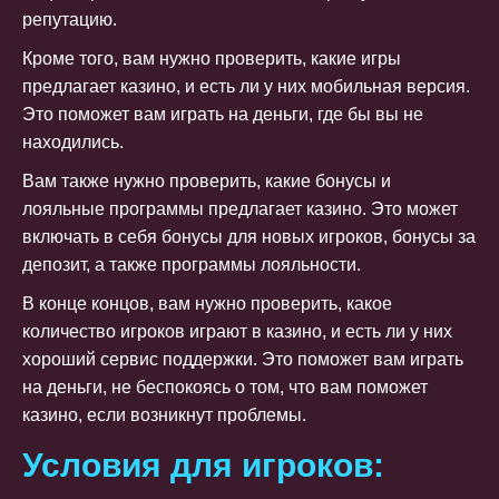
репутацию.
Кроме того, вам нужно проверить, какие игры
предлагает казино, и есть ли у них мобильная версия.
Это поможет вам играть на деньги, где бы вы не
находились.
Вам также нужно проверить, какие бонусы и
лояльные программы предлагает казино. Это может
включать в себя бонусы для новых игроков, бонусы за
депозит, а также программы лояльности.
В конце концов, вам нужно проверить, какое
количество игроков играют в казино, и есть ли у них
хороший сервис поддержки. Это поможет вам играть
на деньги, не беспокоясь о том, что вам поможет
казино, если возникнут проблемы.
Условия для игроков: