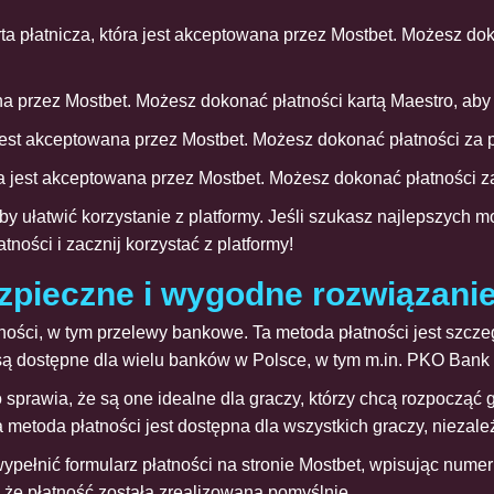
ta płatnicza, która jest akceptowana przez Mostbet. Możesz dok
na przez Mostbet. Możesz dokonać płatności kartą Maestro, aby 
a jest akceptowana przez Mostbet. Możesz dokonać płatności za p
óra jest akceptowana przez Mostbet. Możesz dokonać płatności za
by ułatwić korzystanie z platformy. Jeśli szukasz najlepszych m
ności i zacznij korzystać z platformy!
pieczne i wygodne rozwiązanie
tności, w tym przelewy bankowe. Ta metoda płatności jest szcze
dostępne dla wielu banków w Polsce, w tym m.in. PKO Bank Pol
sprawia, że są one idealne dla graczy, którzy chcą rozpocząć 
 metoda płatności jest dostępna dla wszystkich graczy, niezale
pełnić formularz płatności na stronie Mostbet, wpisując numer
, że płatność została zrealizowana pomyślnie.