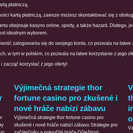
rtą płatniczą.
ności kartą płatniczą, zawsze możesz skontaktować się z obsłu
ferta obejmuje kasyno online, sporty, a także hazard. Dlatego, 
 jest idealnym wyborem.
iwość zalogowania się do swojego konta, co pozwala na łatwe za
ch, w tym w polskim, co pozwala na łatwe korzystanie z jego ofe
 zacząć korzystać z jego oferty!
Výjimečná strategie thor
V
r
fortune casino pro zkušené i
t
nové hráče nabízí zábavu
i
o
r
Výjimečná strategie thor fortune casino pro
øy
zkušené i nové hráče nabízí zábavu Strategie pro
Vz
 og
začátečníky a pokročilé hráče Důležitost