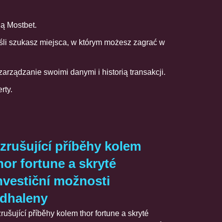
gą Mostbet.
jeśli szukasz miejsca, w którym możesz zagrać w
rządzanie swoimi danymi i historią transakcji.
rty.
zrušující příběhy kolem
hor fortune a skryté
nvestiční možnosti
dhaleny
rušující příběhy kolem thor fortune a skryté