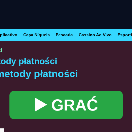
plicativo
Caça Níqueis
Pescaria
Cassino Ao Vivo
Esport
i
ody płatności
metody płatności
▶️ GRAĆ