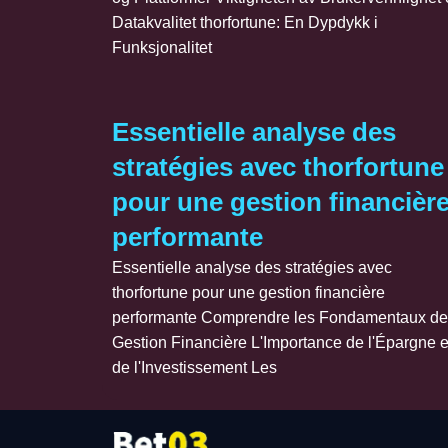
Datakvalitet thorfortune: En Dypdykk i
Funksjonalitet
Essentielle analyse des
stratégies avec thorfortune
pour une gestion financièr
performante
Essentielle analyse des stratégies avec
thorfortune pour une gestion financière
performante Comprendre les Fondamentaux de
Gestion Financière L'Importance de l'Épargne e
de l'Investissement Les