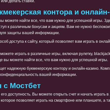
 или делать ставки.
кмекерская контора и онлайн
вы можете найти все, что вам нужно для успешной игры. Зде
оступ к различным бонусам и акциям. Вам не нужно беспокои
 для защиты вашей информации.
соб доступа к сайту, который позволяет вам играть в онлайн
 можете играть в различные игры, включая рулетку, blackjack
де вы можете найти все, что вам нужно для успешной игры.
 ищет надежную букмекерскую контору и онлайн-казино. Ко
 и конфиденциальность вашей информации.
 с Мостбет
его доступность. Вы можете открыть счет и начать играть в
которое позволяет играть на смартфоне или планшете, а та