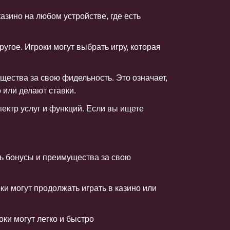
азино на любом устройстве, где есть
ругое. Игроки могут выбрать игру, которая
щества за свою фидельность. Это означает,
 или делают ставки.
пектр услуг и функций. Если вы ищете
!
ть бонусы и преимущества за свою
оки могут продолжать играть в казино или
оки могут легко и быстро