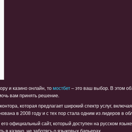
ру и казино онлайн, то
мостбет
– это ваш выбор. В этом о
мочь вам принять решение.
онтора, которая предлагает широкий спектр услуг, включая 
ована в 2008 году и с тех пор стала одним из лидеров в об
его официальный сайт, который доступен на русском языке.
ть в казино, не заботясь о языковых барьерах.