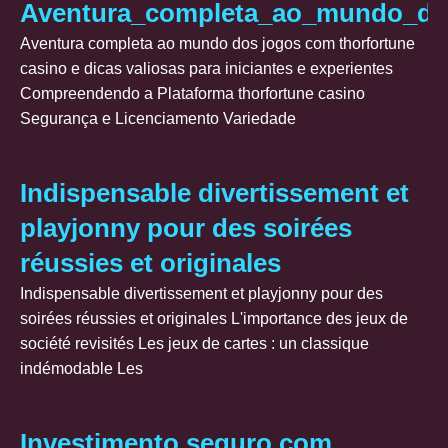
Aventura_completa_ao_mundo_dos
Aventura completa ao mundo dos jogos com thorfortune
casino e dicas valiosas para iniciantes e experientes
Compreendendo a Plataforma thorfortune casino
Segurança e Licenciamento Variedade
Indispensable divertissement et
playjonny pour des soirées
réussies et originales
Indispensable divertissement et playjonny pour des
soirées réussies et originales L'importance des jeux de
société revisités Les jeux de cartes : un classique
indémodable Les
Investimento seguro com