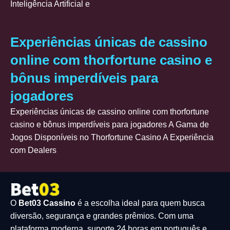
Inteligência Artificial e
Experiências únicas de cassino
online com thorfortune casino e
bônus imperdíveis para
jogadores
Experiências únicas de cassino online com thorfortune
casino e bônus imperdíveis para jogadores A Gama de
Jogos Disponíveis no Thorfortune Casino A Experiência
com Dealers
O
Bet03 Cassino
é a escolha ideal para quem busca
diversão, segurança e grandes prêmios. Com uma
plataforma moderna, suporte 24 horas em português e