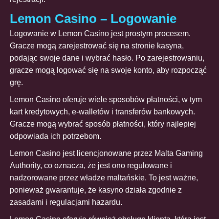
Lemon Casino – Logowanie
Logowanie w Lemon Casino jest prostym procesem.
Gracze mogą zarejestrować się na stronie kasyna,
podając swoje dane i wybrać hasło. Po zarejestrowaniu,
gracze mogą logować się na swoje konto, aby rozpocząć
grę.
Lemon Casino oferuje wiele sposobów płatności, w tym
kart kredytowych, e-walletów i transferów bankowych.
Gracze mogą wybrać sposób płatności, który najlepiej
odpowiada ich potrzebom.
Lemon Casino jest licencjonowane przez Malta Gaming
Authority, co oznacza, że jest ono regulowane i
nadzorowane przez władze maltańskie. To jest ważne,
ponieważ gwarantuje, że kasyno działa zgodnie z
zasadami i regulacjami hazardu.