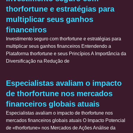
thorfortune e estratégias para
multiplicar seus ganhos
financeiros
Investimento seguro com thorfortune e estratégias para
multiplicar seus ganhos financeiros Entendendo a
Plataforma thorfortune e seus Princípios A Importância da
Diversificação na Redução de
Especialistas avaliam o impacto
de thorfortune nos mercados
financeiros globais atuais
Especialistas avaliam o impacto de thorfortune nos
mercados financeiros globais atuais O Impacto Potencial
de «thorfortune» nos Mercados de Ações Análise da