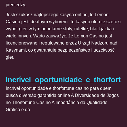
pieniędzy.
Jeśli szukasz najlepszego kasyna online, to Lemon
Casino jest idealnym wyborem. To kasyno oferuje szeroki
wybór gier, w tym popularne sloty, ruletke, blackjacka i
wiele innych. Warto zauważyć, że Lemon Casino jest
licencjonowane i regulowane przez Urząd Nadzoru nad
Kasynami, co gwarantuje bezpieczeństwo i uczciwość
gier.
Incrível_oportunidade_e_thorfor
Incrível oportunidade e thorfortune casino para quem
busca diversão garantida online A Diversidade de Jogos
no Thorfortune Casino A Importância da Qualidade
Gráfica e da