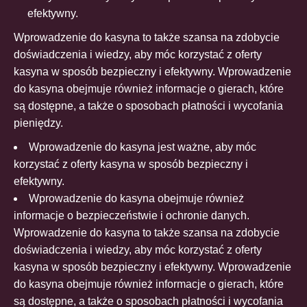
efektywny.
Wprowadzenie do kasyna to także szansa na zdobycie
doświadczenia i wiedzy, aby móc korzystać z oferty
kasyna w sposób bezpieczny i efektywny. Wprowadzenie
do kasyna obejmuje również informacje o gierach, które
są dostępne, a także o sposobach płatności i wycofania
pieniędzy.
Wprowadzenie do kasyna jest ważne, aby móc
korzystać z oferty kasyna w sposób bezpieczny i
efektywny.
Wprowadzenie do kasyna obejmuje również
informacje o bezpieczeństwie i ochronie danych.
Wprowadzenie do kasyna to także szansa na zdobycie
doświadczenia i wiedzy, aby móc korzystać z oferty
kasyna w sposób bezpieczny i efektywny. Wprowadzenie
do kasyna obejmuje również informacje o gierach, które
są dostępne, a także o sposobach płatności i wycofania