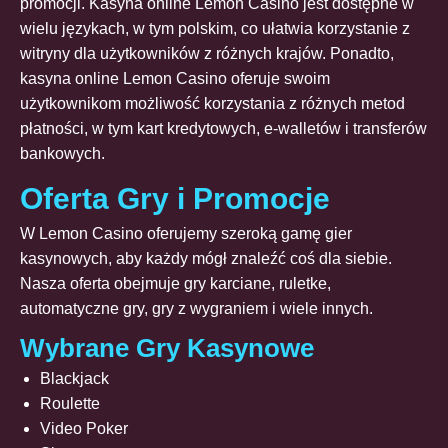
promocji. Kasyna online Lemon Casino jest dostępne w
wielu językach, w tym polskim, co ułatwia korzystanie z
witryny dla użytkowników z różnych krajów. Ponadto,
kasyna online Lemon Casino oferuje swoim
użytkownikom możliwość korzystania z różnych metod
płatności, w tym kart kredytowych, e-walletów i transferów
bankowych.
Oferta Gry i Promocje
W Lemon Casino oferujemy szeroką gamę gier
kasynowych, aby każdy mógł znaleźć coś dla siebie.
Nasza oferta obejmuje gry karciane, ruletke,
automatyczne gry, gry z wygraniem i wiele innych.
Wybrane Gry Kasynowe
Blackjack
Roulette
Video Poker