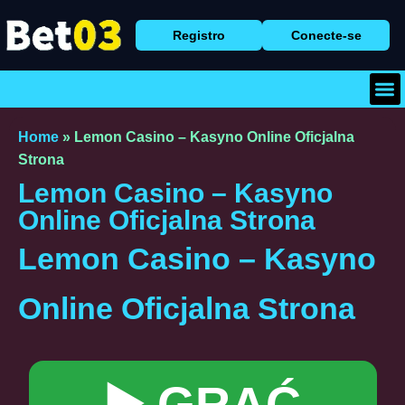
Registro
Conecte-se
Baix
Caça
Cassi
Home
»
Lemon Casino – Kasyno Online Oficjalna
Strona
Lemon Casino – Kasyno
Online Oficjalna Strona
Lemon Casino – Kasyno
Online Oficjalna Strona
▶️ GRAĆ