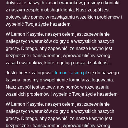
dotyczące naszych zasad i warunków, prosimy o kontakt
z naszym zespłem obsługi klienta. Nasz zespół jest
gotowy, aby pomóc w rozwiązaniu wszelkich problemów i
wypełnić Twoje życie hazardem.
W Lemon Kasynie, naszym celem jest zapewnienie
najlepszych warunków do gry dla wszystkich naszych
graczy. Dlatego, aby zapewnić, że nasze kasyno jest
bezpieczne i transparentne, wprowadziliśmy szereg
zasad i warunków, które regulują naszą działalność.
Jeśli chcesz zalogować
lemon casino pl
się do naszego
kasyna, prosimy o wypełnienie formularza logowania.
Nasz zespół jest gotowy, aby pomóc w rozwiązaniu
wszelkich problemów i wypełnić Twoje życie hazardem.
W Lemon Kasynie, naszym celem jest zapewnienie
najlepszych warunków do gry dla wszystkich naszych
graczy. Dlatego, aby zapewnić, że nasze kasyno jest
bezpieczne i transparentne, wprowadziliśmy szereg