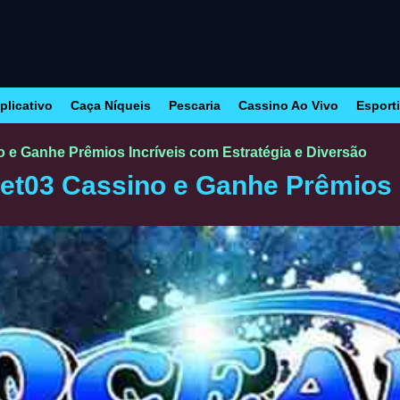
plicativo
Caça Níqueis
Pescaria
Cassino Ao Vivo
Esport
e Ganhe Prêmios Incríveis com Estratégia e Diversão
et03 Cassino e Ganhe Prêmios 