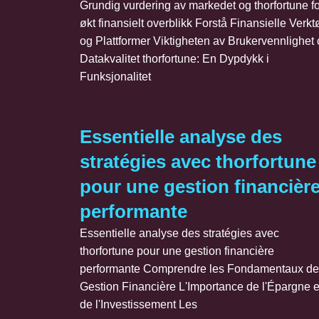
Grundig vurdering av markedet og thorfortune fo
økt finansielt overblikk Forstå Finansielle Verkt
og Plattformer Viktigheten av Brukervennlighet
Datakvalitet thorfortune: En Dypdykk i
Funksjonalitet
Essentielle analyse des
stratégies avec thorfortune
pour une gestion financièr
performante
Essentielle analyse des stratégies avec
thorfortune pour une gestion financière
performante Comprendre les Fondamentaux de
Gestion Financière L'Importance de l'Épargne e
de l'Investissement Les