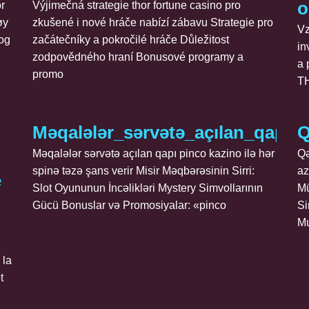
o
r
Výjimečná strategie thor fortune casino pro
øy
zkušené i nové hráče nabízí zábavu Strategie pro
Vz
 og
začátečníky a pokročilé hráče Důležitost
in
zodpovědného hraní Bonusové programy a
a 
promo
TH
Məqalələr_sərvətə_açılan_qapı_
Q
Məqalələr sərvətə açılan qapı pinco kazino ilə hər
Qə
spinə təzə şans verir Misir Məqbərəsinin Sirri:
az
e
Slot Oyununun İncəlikləri Mystery Simvollarının
Mü
Gücü Bonuslar və Promosiyalar: «pinco
Si
Mu
 la
t