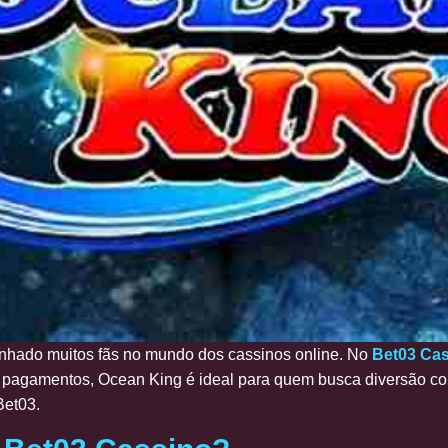
nhado muitos fãs no mundo dos cassinos online. No
Bet03 Ca
tos pagamentos, Ocean King é ideal para quem busca diversão c
Bet03.