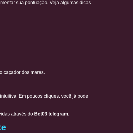
aumentar sua pontuação. Veja algumas dicas
ro caçador dos mares.
ntuitiva. Em poucos cliques, você já pode
vidas através do
Bet03 telegram
.
te