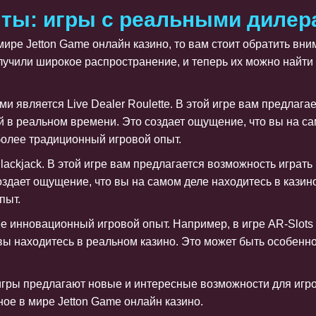
нты: игры с реальными дилер
мире Jetton Game онлайн казино, то вам стоит обратить вн
лучили широкое распространение, и теперь их можно найти
 является Live Dealer Roulette. В этой игре вам предлагае
 в реальном времени. Это создает ощущение, что вы на сам
 более традиционный игровой опыт.
ackjack. В этой игре вам предлагается возможность играть
здает ощущение, что вы на самом деле находитесь в казино
пыт.
ее инновационный игровой опыт. Например, в игре AR-Slots
вы находитесь в реальном казино. Это может быть особенно 
гры предлагают новые и интересные возможности для игро
ное в мире Jetton Game онлайн казино.