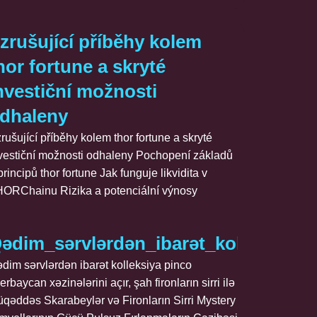
zrušující příběhy kolem
hor fortune a skryté
nvestiční možnosti
dhaleny
rušující příběhy kolem thor fortune a skryté
vestiční možnosti odhaleny Pochopení základů
principů thor fortune Jak funguje likvidita v
ORChainu Rizika a potenciální výnosy
pinco_kazino_ilə_hər_spinə_təzə_şa
ədim_sərvlərdən_ibarət_kolleksiya_p
dim sərvlərdən ibarət kolleksiya pinco
erbaycan xəzinələrini açır, şah fironların sirri ilə
qəddəs Skarabeylər və Fironların Sirri Mystery