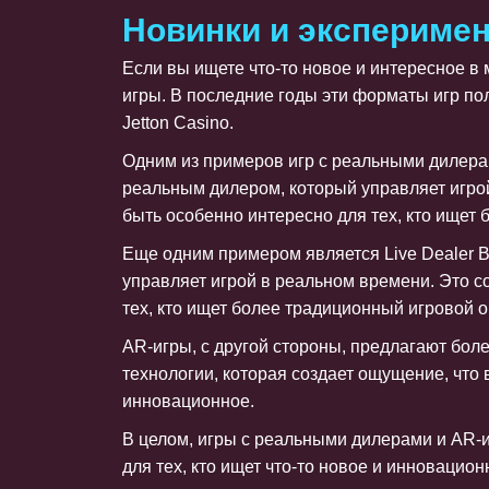
Новинки и экспериме
Если вы ищете что-то новое и интересное в 
игры. В последние годы эти форматы игр по
Jetton Casino.
Одним из примеров игр с реальными дилерами
реальным дилером, который управляет игрой
быть особенно интересно для тех, кто ищет
Еще одним примером является Live Dealer Bl
управляет игрой в реальном времени. Это со
тех, кто ищет более традиционный игровой о
AR-игры, с другой стороны, предлагают бол
технологии, которая создает ощущение, что 
инновационное.
В целом, игры с реальными дилерами и AR-и
для тех, кто ищет что-то новое и инновацион