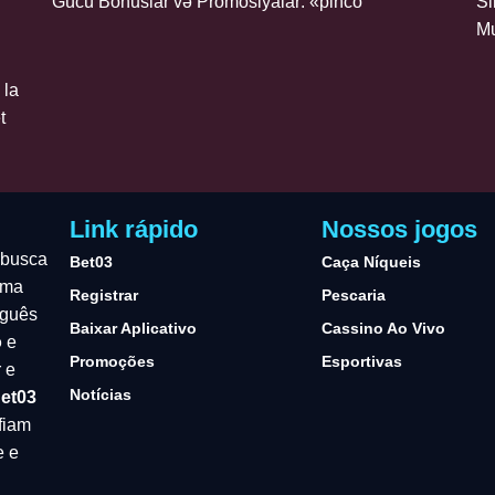
Gücü Bonuslar və Promosiyalar: «pinco
Si
Mu
 la
t
Link rápido
Nossos jogos
 busca
Bet03
Caça Níqueis
uma
Registrar
Pescaria
uguês
Baixar Aplicativo
Cassino Ao Vivo
o
e
Promoções
Esportivas
 e
Notícias
et03
fiam
e e