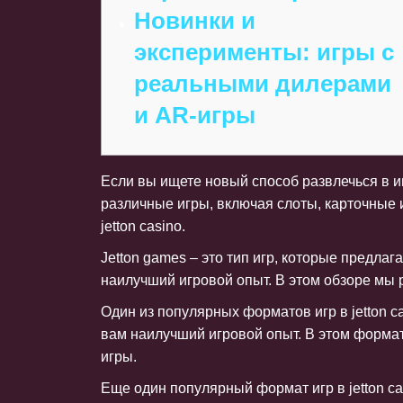
Новинки и
эксперименты: игры с
реальными дилерами
и AR-игры
Если вы ищете новый способ развлечься в и
различные игры, включая слоты, карточные 
jetton casino.
Jetton games – это тип игр, которые предла
наилучший игровой опыт. В этом обзоре мы 
Один из популярных форматов игр в jetton c
вам наилучший игровой опыт. В этом формат
игры.
Еще один популярный формат игр в jetton ca