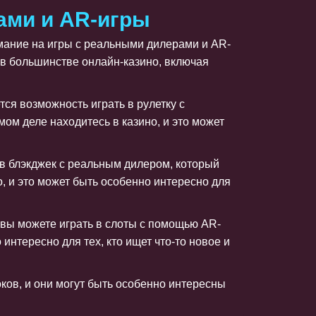
ами и AR-игры
имание на игры с реальными дилерами и AR-
 в большинстве онлайн-казино, включая
тся возможность играть в рулетку с
ом деле находитесь в казино, и это может
 в блэкджек с реальным дилером, который
, и это может быть особенно интересно для
 вы можете играть в слоты с помощью AR-
интересно для тех, кто ищет что-то новое и
ков, и они могут быть особенно интересны