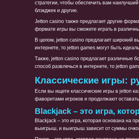
стратегии, чтобы обеспечить вам наилучший
блэкджек и другие.
Jetton casino также предлагает другие фо
формате игры вы сможете играть в различные
В целом, jetton casino предлагает широкий 
интернете, то jetton games могут быть идеа
Также, jetton casino предлагает различные
способ развлечься в интернете, то jetton g
Классические игры: ру
Если вы ищете классические игры в jetton ка
фаворитами игроков и продолжают оставать
Blackjack – это игра, кот
Blackjack – это игра, которая основана на 
выигрыш, и выигрыш зависит от суммы очков. 