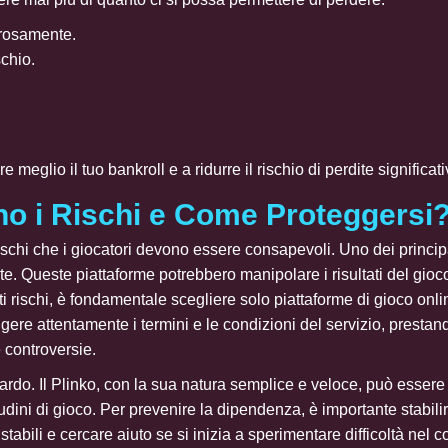
gorosamente.
schio.
 meglio il tuo bankroll e a ridurre il rischio di perdite significati
no i Rischi e Come Proteggersi
chi che i giocatori devono essere consapevoli. Uno dei principali 
. Queste piattaforme potrebbero manipolare i risultati del gioco, r
ti rischi, è fondamentale scegliere solo piattaforme di gioco onl
ggere attentamente i termini e le condizioni del servizio, prestand
 controversie.
ardo. Il Plinko, con la sua natura semplice e veloce, può essere
tudini di gioco. Per prevenire la dipendenza, è importante stabilir
abili e cercare aiuto se si inizia a sperimentare difficoltà nel c