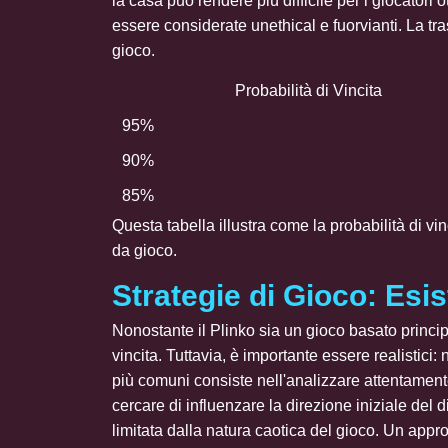
la casa può rendere più difficile per i giocatori
essere considerate unethical e fuorvianti. La tra
gioco.
Probabilità di Vincita
95%
90%
85%
Questa tabella illustra come la probabilità di vi
da gioco.
Strategie di Gioco: Esi
Nonostante il Plinko sia un gioco basato princip
vincita. Tuttavia, è importante essere realistici
più comuni consiste nell'analizzare attentamente
cercare di influenzare la direzione iniziale del 
limitata dalla natura caotica del gioco. Un appr