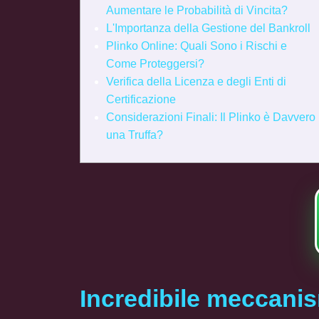
Aumentare le Probabilità di Vincita?
L'Importanza della Gestione del Bankroll
Plinko Online: Quali Sono i Rischi e
Come Proteggersi?
Verifica della Licenza e degli Enti di
Certificazione
Considerazioni Finali: Il Plinko è Davvero
una Truffa?
Incredibile meccanism