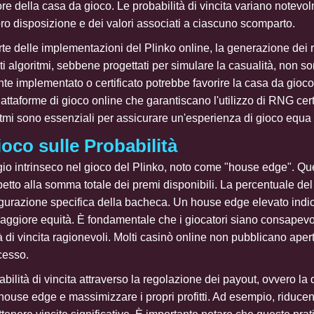
ore della casa da gioco. Le probabilità di vincita variano notev
oro disposizione e dei valori associati a ciascuno scomparto.
te delle implementazioni del Plinko online, la generazione dei ri
 algoritmi, sebbene progettati per simulare la casualità, non s
 implementato o certificato potrebbe favorire la casa da gioco, r
iattaforme di gioco online che garantiscano l'utilizzo di RNG certi
ritmi sono essenziali per assicurare un'esperienza di gioco equa e
ioco sulle Probabilità
io intrinseco nel gioco del Plinko, noto come "house edge". Que
ispetto alla somma totale dei premi disponibili. La percentuale d
igurazione specifica della bacheca. Un house edge elevato indica
iore equità. È fondamentale che i giocatori siano consapevoli
 di vincita ragionevoli. Molti casinò online non pubblicano aper
ccesso.
abilità di vincita attraverso la regolazione dei payout, ovvero l
ouse edge e massimizzare i propri profitti. Ad esempio, riducend