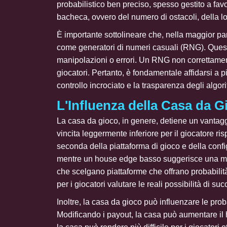
probabilistico ben preciso, spesso gestito a fav
bacheca, ovvero del numero di ostacoli, della l
È importante sottolineare che, nella maggior par
come generatori di numeri casuali (RNG). Questi
manipolazioni o errori. Un RNG non correttamente
giocatori. Pertanto, è fondamentale affidarsi a p
controllo incrociato e la trasparenza degli algo
L'Influenza della Casa da G
La casa da gioco, in genere, detiene un vantagg
vincita leggermente inferiore per il giocatore r
seconda della piattaforma di gioco e della conf
mentre un house edge basso suggerisce una magg
che scelgano piattaforme che offrano probabilità
per i giocatori valutare le reali possibilità di su
Inoltre, la casa da gioco può influenzare le prob
Modificando i payout, la casa può aumentare il h