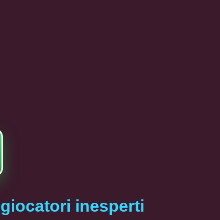
giocatori inesperti