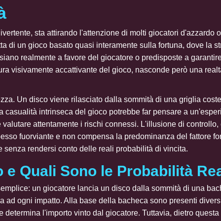
à
ertente, sta attirando l'attenzione di molti giocatori d'azzardo 
tta di un gioco basato quasi interamente sulla fortuna, dove la s
 siano realmente a favore del giocatore o predisposte a garantire 
natura visivamente accattivante del gioco, nasconde però una rea
zza. Un disco viene rilasciato dalla sommità di una griglia coste
. La casualità intrinseca del gioco potrebbe far pensare a un'e
lutare attentamente i rischi connessi. L'illusione di controllo, d
esso fuorviante e non compensa la predominanza del fattore fortun
senza rendersi conto delle reali probabilità di vincita.
 e Quali Sono le Probabilità Rea
mplice: un giocatore lancia un disco dalla sommità di una bach
tra ad ogni impatto. Alla base della bacheca sono presenti diver
ade determina l'importo vinto dal giocatore. Tuttavia, dietro ques