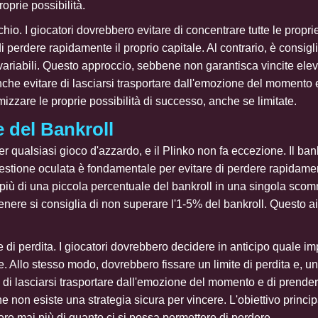
oprie possibilità.
schio. I giocatori dovrebbero evitare di concentrare tutte le pro
i perdere rapidamente il proprio capitale. Al contrario, è consig
ariabili. Questo approccio, sebbene non garantisca vincite eleva
che evitare di lasciarsi trasportare dall'emozione del momento 
izzare le proprie possibilità di successo, anche se limitate.
 del Bankroll
r qualsiasi gioco d'azzardo, e il Plinko non fa eccezione. Il ban
stione oculata è fondamentale per evitare di perdere rapidamente
iù di una piccola percentuale del bankroll in una singola sco
genere si consiglia di non superare l'1-5% del bankroll. Questo ai
ta e di perdita. I giocatori dovrebbero decidere in anticipo quale 
re. Allo stesso modo, dovrebbero fissare un limite di perdita e, un
 di lasciarsi trasportare dall'emozione del momento e di prender
e non esiste una strategia sicura per vincere. L'obiettivo princip
e mai più di quanto ci si possa permettere di perdere.