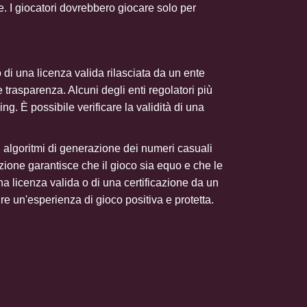
e. I giocatori dovrebbero giocare solo per
 di una licenza valida rilasciata da un ente
 trasparenza. Alcuni degli enti regolatori più
È possibile verificare la validità di una
gli algoritmi di generazione dei numeri casuali
azione garantisce che il gioco sia equo e che le
na licenza valida o di una certificazione da un
re un'esperienza di gioco positiva e protetta.