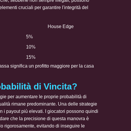
ratiche, sebbene non sempre illegali, possono
ementi cruciali per garantire l'integrità del
House Edge
5%
10%
15%
bassa significa un profitto maggiore per la casa
abilità di Vincita?
egie per aumentare le proprie probabilità di
casualità rimane predominante. Una delle strategie
 i payout più elevati. I giocatori possono quindi
cordare che la precisione di questa manovra è
rlo rigorosamente, evitando di inseguire le