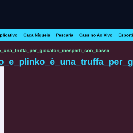
plicativo
Caça Níqueis
Pescaria
Cassino Ao Vivo
Esport
_una_truffa_per_giocatori_inesperti_con_basse
o_e_plinko_è_una_truffa_per_g