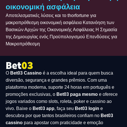
οικονομική ασφάλεια
Αποτελεσματικές λύσεις και το thorfortune για
μακροπρόθεσμη οικονομική ασφάλεια Κατανόηση των
Βασικών Αρχών της Οικονομικής Ασφάλειας Η Σημασία
της Δημιουργίας ενός Προϋπολογισμού Επενδύσεις για
Μακροπρόθεσμη
O
Bet03 Cassino
é a escolha ideal para quem busca
diversão, segurança e grandes prêmios. Com uma
plataforma moderna, suporte 24 horas em português e
promoções exclusivas, o
Bet03 paga mesmo
e oferece
jogos variados como slots, roleta, poker e cassino ao
vivo. Baixe o
Bet03 app
, faça seu
Bet03 login
e
descubra por que tantos brasileiros confiam no
Bet03
cassino
para apostar com praticidade e emoção