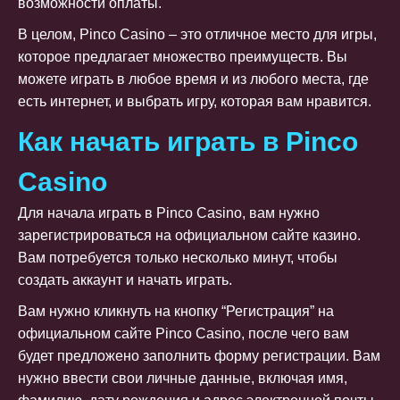
возможности оплаты.
В целом, Pinco Casino – это отличное место для игры,
которое предлагает множество преимуществ. Вы
можете играть в любое время и из любого места, где
есть интернет, и выбрать игру, которая вам нравится.
Как начать играть в Pinco
Casino
Для начала играть в Pinco Casino, вам нужно
зарегистрироваться на официальном сайте казино.
Вам потребуется только несколько минут, чтобы
создать аккаунт и начать играть.
Вам нужно кликнуть на кнопку “Регистрация” на
официальном сайте Pinco Casino, после чего вам
будет предложено заполнить форму регистрации. Вам
нужно ввести свои личные данные, включая имя,