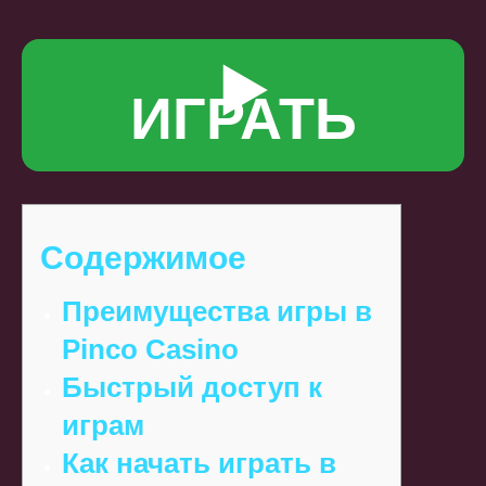
▶️
ИГРАТЬ
Содержимое
Преимущества игры в
Pinco Casino
Быстрый доступ к
играм
Как начать играть в