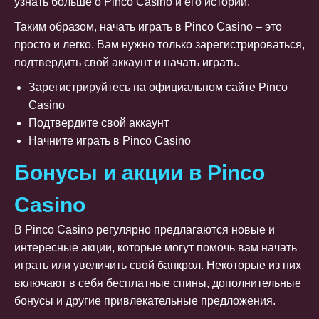
узнать больше о Pinco Casino и его истории.
Таким образом, начать играть в Pinco Casino – это
просто и легко. Вам нужно только зарегистрироваться,
подтвердить свой аккаунт и начать играть.
Зарегистрируйтесь на официальном сайте Pinco
Casino
Подтвердите свой аккаунт
Начните играть в Pinco Casino
Бонусы и акции в Pinco
Casino
В Pinco Casino регулярно предлагаются новые и
интересные акции, которые могут помочь вам начать
играть или увеличить свой банкрол. Некоторые из них
включают в себя бесплатные спины, дополнительные
бонусы и другие привлекательные предложения.