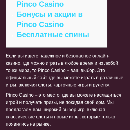
Pinco Casino
Бонусы и акции в
Pinco Casino
Бесплатные спины
Если вы ищете надежное и безопасное онлайн-
казино, где можно играть в любое время и из любой
точки мира, то Pinco Casino – ваш выбор. Это
официальный сайт, где вы можете играть в различные
игры, включая слоты, карточные игры и рулетку.
Pinco Casino – это место, где вы можете насладиться
игрой и получать призы, не покидая свой дом. Мы
предлагаем вам широкий выбор игр, включая
классические слоты и новые игры, которые только
появились на рынке.