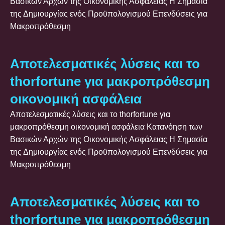
Βασικών Αρχών της Οικονομικής Ασφάλειας Η Σημασία
της Δημιουργίας ενός Προϋπολογισμού Επενδύσεις για
Μακροπρόθεσμη
Αποτελεσματικές λύσεις και το
thorfortune για μακροπρόθεσμη
οικονομική ασφάλεια
Αποτελεσματικές λύσεις και το thorfortune για
μακροπρόθεσμη οικονομική ασφάλεια Κατανόηση των
Βασικών Αρχών της Οικονομικής Ασφάλειας Η Σημασία
της Δημιουργίας ενός Προϋπολογισμού Επενδύσεις για
Μακροπρόθεσμη
Αποτελεσματικές λύσεις και το
thorfortune για μακροπρόθεσμη