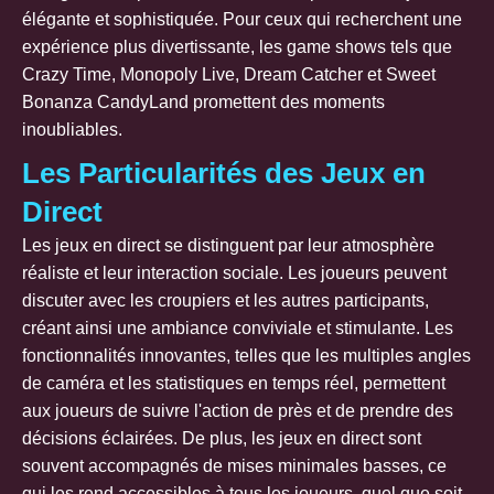
élégante et sophistiquée. Pour ceux qui recherchent une
expérience plus divertissante, les game shows tels que
Crazy Time, Monopoly Live, Dream Catcher et Sweet
Bonanza CandyLand promettent des moments
inoubliables.
Les Particularités des Jeux en
Direct
Les jeux en direct se distinguent par leur atmosphère
réaliste et leur interaction sociale. Les joueurs peuvent
discuter avec les croupiers et les autres participants,
créant ainsi une ambiance conviviale et stimulante. Les
fonctionnalités innovantes, telles que les multiples angles
de caméra et les statistiques en temps réel, permettent
aux joueurs de suivre l'action de près et de prendre des
décisions éclairées. De plus, les jeux en direct sont
souvent accompagnés de mises minimales basses, ce
qui les rend accessibles à tous les joueurs, quel que soit