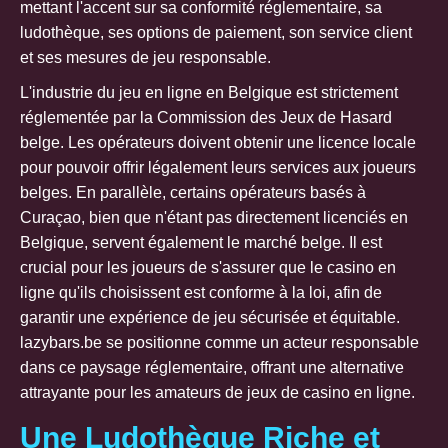
mettant l'accent sur sa conformité réglementaire, sa
ludothèque, ses options de paiement, son service client
et ses mesures de jeu responsable.
L'industrie du jeu en ligne en Belgique est strictement
réglementée par la Commission des Jeux de Hasard
belge. Les opérateurs doivent obtenir une licence locale
pour pouvoir offrir légalement leurs services aux joueurs
belges. En parallèle, certains opérateurs basés à
Curaçao, bien que n'étant pas directement licenciés en
Belgique, servent également le marché belge. Il est
crucial pour les joueurs de s'assurer que le casino en
ligne qu'ils choisissent est conforme à la loi, afin de
garantir une expérience de jeu sécurisée et équitable.
lazybars.be se positionne comme un acteur responsable
dans ce paysage réglementaire, offrant une alternative
attrayante pour les amateurs de jeux de casino en ligne.
Une Ludothèque Riche et