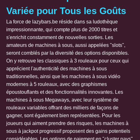
Variée pour Tous les Goûts
La force de lazybars.be réside dans sa ludothèque
impressionnante, qui compte plus de 2000 titres et
s'enrichit constamment de nouvelles sorties. Les
amateurs de machines à sous, aussi appelées "slots",
seront comblés par la diversité des options disponibles.
On y retrouve les classiques à 3 rouleaux pour ceux qui
apprécient l'authenticité des machines à sous
traditionnelles, ainsi que les machines à sous vidéo
modernes à 5 rouleaux, avec des graphismes
époustouflants et des fonctionnalités innovantes. Les
machines à sous Megaways, avec leur système de
rouleaux variables offrant des milliers de façons de
gagner, sont également bien représentées. Pour les
joueurs qui aiment prendre des risques, les machines à
sous à jackpot progressif proposent des gains potentiels
considérables. Les options de paiement en "cluster pays"