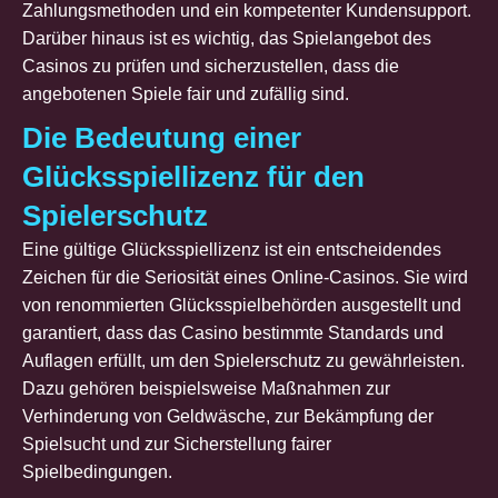
Zahlungsmethoden und ein kompetenter Kundensupport.
Darüber hinaus ist es wichtig, das Spielangebot des
Casinos zu prüfen und sicherzustellen, dass die
angebotenen Spiele fair und zufällig sind.
Die Bedeutung einer
Glücksspiellizenz für den
Spielerschutz
Eine gültige Glücksspiellizenz ist ein entscheidendes
Zeichen für die Seriosität eines Online-Casinos. Sie wird
von renommierten Glücksspielbehörden ausgestellt und
garantiert, dass das Casino bestimmte Standards und
Auflagen erfüllt, um den Spielerschutz zu gewährleisten.
Dazu gehören beispielsweise Maßnahmen zur
Verhinderung von Geldwäsche, zur Bekämpfung der
Spielsucht und zur Sicherstellung fairer
Spielbedingungen.