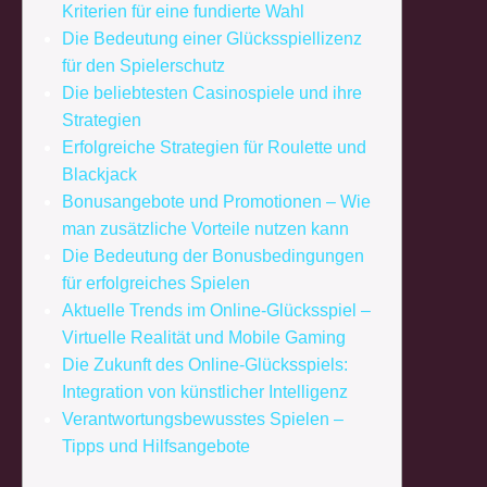
Kriterien für eine fundierte Wahl
Die Bedeutung einer Glücksspiellizenz
für den Spielerschutz
Die beliebtesten Casinospiele und ihre
Strategien
Erfolgreiche Strategien für Roulette und
Blackjack
Bonusangebote und Promotionen – Wie
man zusätzliche Vorteile nutzen kann
Die Bedeutung der Bonusbedingungen
für erfolgreiches Spielen
Aktuelle Trends im Online-Glücksspiel –
Virtuelle Realität und Mobile Gaming
Die Zukunft des Online-Glücksspiels:
Integration von künstlicher Intelligenz
Verantwortungsbewusstes Spielen –
Tipps und Hilfsangebote