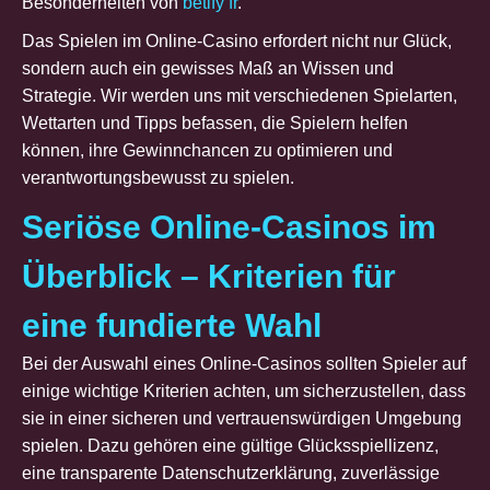
Besonderheiten von
betify fr
.
Das Spielen im Online-Casino erfordert nicht nur Glück,
sondern auch ein gewisses Maß an Wissen und
Strategie. Wir werden uns mit verschiedenen Spielarten,
Wettarten und Tipps befassen, die Spielern helfen
können, ihre Gewinnchancen zu optimieren und
verantwortungsbewusst zu spielen.
Seriöse Online-Casinos im
Überblick – Kriterien für
eine fundierte Wahl
Bei der Auswahl eines Online-Casinos sollten Spieler auf
einige wichtige Kriterien achten, um sicherzustellen, dass
sie in einer sicheren und vertrauenswürdigen Umgebung
spielen. Dazu gehören eine gültige Glücksspiellizenz,
eine transparente Datenschutzerklärung, zuverlässige