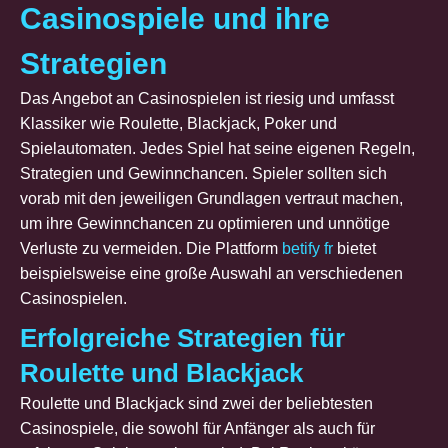
Casinospiele und ihre
Strategien
Das Angebot an Casinospielen ist riesig und umfasst
Klassiker wie Roulette, Blackjack, Poker und
Spielautomaten. Jedes Spiel hat seine eigenen Regeln,
Strategien und Gewinnchancen. Spieler sollten sich
vorab mit den jeweiligen Grundlagen vertraut machen,
um ihre Gewinnchancen zu optimieren und unnötige
Verluste zu vermeiden. Die Plattform
betify fr
bietet
beispielsweise eine große Auswahl an verschiedenen
Casinospielen.
Erfolgreiche Strategien für
Roulette und Blackjack
Roulette und Blackjack sind zwei der beliebtesten
Casinospiele, die sowohl für Anfänger als auch für