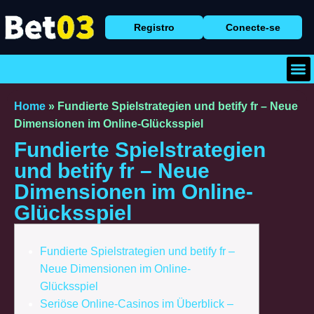
Registro
Conecte-se
Baix
Caça
Cassi
Home
»
Fundierte Spielstrategien und betify fr – Neue
Dimensionen im Online-Glücksspiel
Fundierte Spielstrategien
und betify fr – Neue
Dimensionen im Online-
Glücksspiel
Fundierte Spielstrategien und betify fr –
Neue Dimensionen im Online-
Glücksspiel
Seriöse Online-Casinos im Überblick –