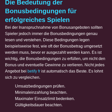
Die Bedeutung der
Bonusbedingungen für
erfolgreiches Spielen
Bei der Inanspruchnahme von Bonusangeboten sollten
Spieler jedoch immer die Bonusbedingungen genau
lesen und verstehen. Diese Bedingungen legen
beispielsweise fest, wie oft der Bonusbetrag umgesetzt
werden muss, bevor er ausgezahlt werden kann. Es ist
wichtig, die Bonusbedingungen zu erfüllen, um nicht den
Bonus und eventuelle Gewinne zu verlieren. Nicht jedes
Angebot bei
betify fr
ist automatisch das Beste. Es lohnt
sich zu vergleichen.
Umsatzbedingungen prüfen.
Minimaleinzahlung beachten.
Maximaler Einsatzlimit bedenken.
Gültigkeitsdauer beachten.