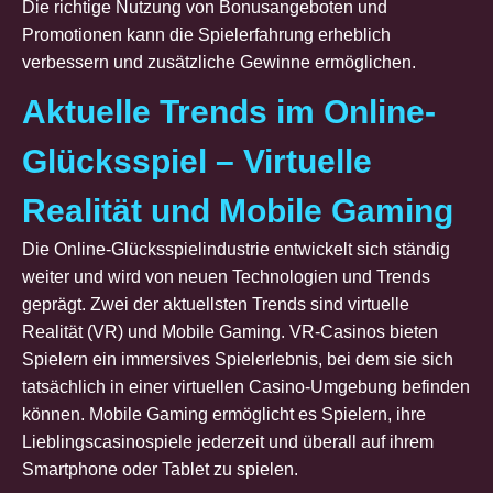
Die richtige Nutzung von Bonusangeboten und
Promotionen kann die Spielerfahrung erheblich
verbessern und zusätzliche Gewinne ermöglichen.
Aktuelle Trends im Online-
Glücksspiel – Virtuelle
Realität und Mobile Gaming
Die Online-Glücksspielindustrie entwickelt sich ständig
weiter und wird von neuen Technologien und Trends
geprägt. Zwei der aktuellsten Trends sind virtuelle
Realität (VR) und Mobile Gaming. VR-Casinos bieten
Spielern ein immersives Spielerlebnis, bei dem sie sich
tatsächlich in einer virtuellen Casino-Umgebung befinden
können. Mobile Gaming ermöglicht es Spielern, ihre
Lieblingscasinospiele jederzeit und überall auf ihrem
Smartphone oder Tablet zu spielen.