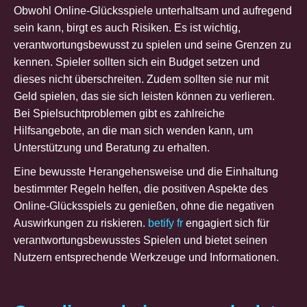
Obwohl Online-Glücksspiele unterhaltsam und aufregend
sein kann, birgt es auch Risiken. Es ist wichtig,
verantwortungsbewusst zu spielen und seine Grenzen zu
kennen. Spieler sollten sich ein Budget setzen und
dieses nicht überschreiten. Zudem sollten sie nur mit
Geld spielen, das sie sich leisten können zu verlieren.
Bei Spielsuchtproblemen gibt es zahlreiche
Hilfsangebote, an die man sich wenden kann, um
Unterstützung und Beratung zu erhalten.
Eine bewusste Herangehensweise und die Einhaltung
bestimmter Regeln helfen, die positiven Aspekte des
Online-Glücksspiels zu genießen, ohne die negativen
Auswirkungen zu riskieren.
betify fr
engagiert sich für
verantwortungsbewusstes Spielen und bietet seinen
Nutzern entsprechende Werkzeuge und Informationen.