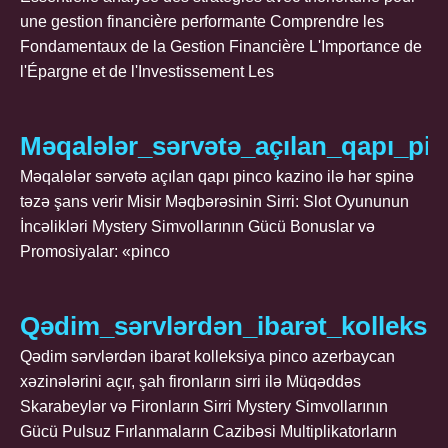
une gestion financière performante Comprendre les
Fondamentaux de la Gestion Financière L'Importance de
l'Épargne et de l'Investissement Les
Məqalələr_sərvətə_açılan_qapı_pi
Məqalələr sərvətə açılan qapı pinco kazino ilə hər spinə
təzə şans verir Misir Məqbərəsinin Sirri: Slot Oyununun
İncəlikləri Mystery Simvollarının Gücü Bonuslar və
Promosiyalar: «pinco
Qədim_sərvlərdən_ibarət_kolleksiy
Qədim sərvlərdən ibarət kolleksiya pinco azerbaycan
xəzinələrini açır, şah fironların sirri ilə Müqəddəs
Skarabeylər və Fironların Sirri Mystery Simvollarının
Gücü Pulsuz Fırlanmaların Cazibəsi Multiplikatorların