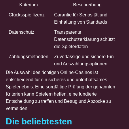
Kriterium
Beschreibung
Glücksspiellizenz
Garantie für Seriosität und
Einhaltung von Standards
Datenschutz
Transparente
Datenschutzerklärung schützt
die Spielerdaten
Zahlungsmethoden
Zuverlässige und sichere Ein-
und Auszahlungsoptionen
Die Auswahl des richtigen Online-Casinos ist
entscheidend für ein sicheres und unterhaltsames
Spielerlebnis. Eine sorgfältige Prüfung der genannten
Kriterien kann Spielern helfen, eine fundierte
Entscheidung zu treffen und Betrug und Abzocke zu
vermeiden.
Die beliebtesten