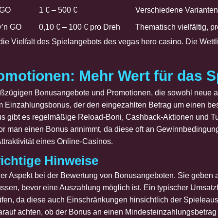
 GO
1 € – 500 €
Verschiedene Varianten,
y’n GO
0,10 € – 100 € pro Dreh
Thematisch vielfältig, p
 die Vielfalt des Spielangebots des vegas hero casino. Die Wett
motionen: Mehr Wert für das S
großzügigen Bonusangebote und Promotionen, die sowohl neue a
 Einzahlungsbonus, der den eingezahlten Betrag um einen best
 gibt es regelmäßige Reload-Boni, Cashback-Aktionen und Turnie
vor man einen Bonus annimmt, da diese oft an Gewinnbedingun
Attraktivität eines Online-Casinos.
chtige Hinweise
r Aspekt bei der Bewertung von Bonusangeboten. Sie geben an
n, bevor eine Auszahlung möglich ist. Ein typischer Umsatzfak
üfen, da diese auch Einschränkungen hinsichtlich der Spielea
darauf achten, ob der Bonus an einen Mindesteinzahlungsbetrag