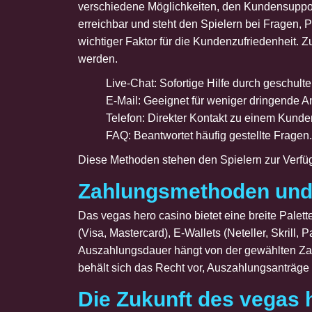
verschiedene Möglichkeiten, den Kundensupport 
erreichbar und steht den Spielern bei Fragen, 
wichtiger Faktor für die Kundenzufriedenheit. 
werden.
Live-Chat: Sofortige Hilfe durch geschulte 
E-Mail: Geeignet für weniger dringende A
Telefon: Direkter Kontakt zu einem Kunden
FAQ: Beantwortet häufig gestellte Fragen.
Diese Methoden stehen den Spielern zur Verfüg
Zahlungsmethoden und A
Das vegas hero casino bietet eine breite Pale
(Visa, Mastercard), E-Wallets (Neteller, Skril
Auszahlungsdauer hängt von der gewählten Z
behält sich das Recht vor, Auszahlungsanträge 
Die Zukunft des vegas 