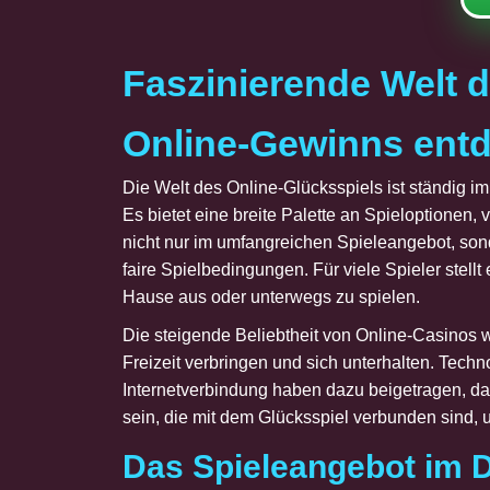
Faszinierende Welt 
Online-Gewinns ent
Die Welt des Online-Glücksspiels ist ständig 
Es bietet eine breite Palette an Spieloptionen,
nicht nur im umfangreichen Spieleangebot, son
faire Spielbedingungen. Für viele Spieler stellt
Hause aus oder unterwegs zu spielen.
Die steigende Beliebtheit von Online-Casinos w
Freizeit verbringen und sich unterhalten. Tech
Internetverbindung haben dazu beigetragen, da
sein, die mit dem Glücksspiel verbunden sind,
Das Spieleangebot im De