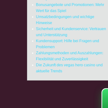
Bonusangebote und Promotionen: Mehr
Wert für das Spiel
Umsatzbedingungen und wichtige
Hinweise
Sicherheit und Kundenservice: Vertrauen
und Unterstützung
Kundensupport: Hilfe bei Fragen und
Problemen
Zahlungsmethoden und Auszahlungen:
Flexibilität und Zuverlässigkeit
Die Zukunft des vegas hero casino und
aktuelle Trends