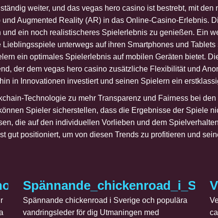
ständig weiter, und das vegas hero casino ist bestrebt, mit den 
(VR) und Augmented Reality (AR) in das Online-Casino-Erlebnis. 
n und ein noch realistischeres Spielerlebnis zu genießen. Ein 
 Lieblingsspiele unterwegs auf ihren Smartphones und Tablets
ielern ein optimales Spielerlebnis auf mobilen Geräten bietet. 
nd, der dem vegas hero casino zusätzliche Flexibilität und Ano
in in Innovationen investiert und seinen Spielern ein erstklassi
ckchain-Technologie zu mehr Transparenz und Fairness bei den
önnen Spieler sicherstellen, dass die Ergebnisse der Spiele ni
en, die auf den individuellen Vorlieben und dem Spielverhalten 
t gut positioniert, um von diesen Trends zu profitieren und sein
ino_en_ligne_suisse_pour_une_expér
Spännande_chickenroad_i_Sveri
V
r
Spännande chickenroad i Sverige och populära
Ve
a
vandringsleder för dig Utmaningen med
ca