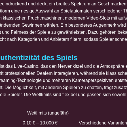
beeindruckend und deckt ein breites Spektrum an Geschmäcker
attform eine riesige Auswahl an Spielautomaten verschiedener 
klassischen Fruchtmaschinen, modernen Video-Slots mit auf
erändernden Gewinnen wählen. Ein besonderes Augenmerk wird
ät und Fairness der Spiele zu gewährleisten. Dazu gehören be
cht nach Kategorien und Anbietern filtern, sodass Spieler schnel
uthentizität des Spiels
st das Live-Casino, das den Nervenkitzel und die Atmosphäre e
it professionellen Dealern interagieren, während sie klassisch
reaming-Technologie und mehreren Kameraperspektiven entsteh
 Die Möglichkeit, mit anderen Spielern zu chatten, trägt zusät
iele Spieler. Die Wettlimits sind flexibel und passen sich sowo
Wettlimits (ungefähr)
0,10 € – 10.000 €
Verschiedene Varianten