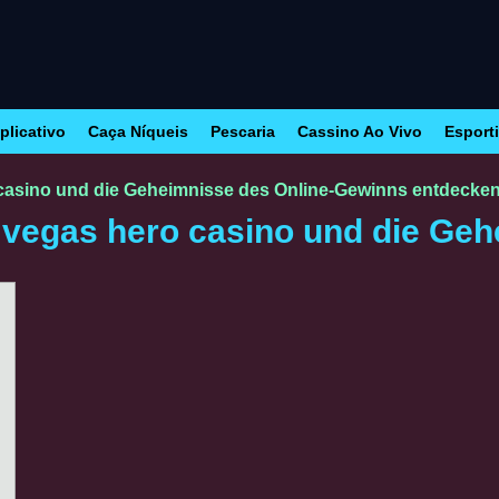
plicativo
Caça Níqueis
Pescaria
Cassino Ao Vivo
Esport
 casino und die Geheimnisse des Online-Gewinns entdecke
 vegas hero casino und die Geh