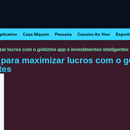
plicativo
Caça Níqueis
Pescaria
Cassino Ao Vivo
Esport
ar lucros com o goldzino app e investimentos inteligentes
 para maximizar lucros com o g
tes