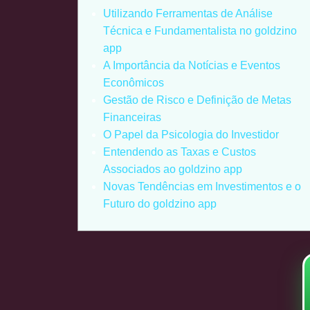
Utilizando Ferramentas de Análise
Técnica e Fundamentalista no goldzino
app
A Importância da Notícias e Eventos
Econômicos
Gestão de Risco e Definição de Metas
Financeiras
O Papel da Psicologia do Investidor
Entendendo as Taxas e Custos
Associados ao goldzino app
Novas Tendências em Investimentos e o
Futuro do goldzino app