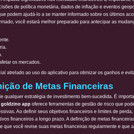
sões de política monetária, dados de inflação e eventos geopo
que podem ajudá-lo a se manter informado sobre os últimos ac
ormado, você estará melhor preparado para antecipar as mudan
ente.
ria.
.
afetar os mercados.
l atrelado ao uso do aplicativo para otimizar os ganhos e evi
nição de Metas Financeiras
e qualquer estratégia de investimento bem-sucedida. É importan
O
goldzino app
oferece ferramentas de gestão de risco que podem
sivas. Ao definir seus objetivos financeiros e limites de perda
ivos financeiros a longo prazo. A definição de metas financeira
ante que você revise suas metas financeiras regularmente e que 