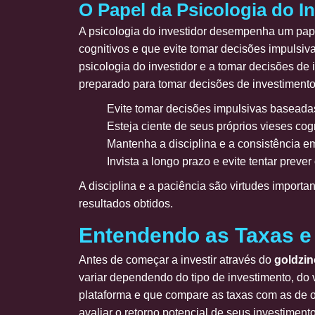
O Papel da Psicologia do I
A psicologia do investidor desempenha um papel
cognitivos e que evite tomar decisões impuls
psicologia do investidor e a tomar decisões de 
preparado para tomar decisões de investimento 
Evite tomar decisões impulsivas basead
Esteja ciente de seus próprios vieses cogn
Mantenha a disciplina e a consistência em
Invista a longo prazo e evite tentar preve
A disciplina e a paciência são virtudes importa
resultados obtidos.
Entendendo as Taxas e
Antes de começar a investir através do
goldzin
variar dependendo do tipo de investimento, do
plataforma e que compare as taxas com as de ou
avaliar o retorno potencial de seus investiment