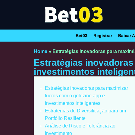
Bet03
Registrar
Baixar A
Home
»
Estratégias inovadoras para maximiz
Estratégias inovadoras
investimentos inteligen
Estratégias inovadoras para maximizar
lucros com o goldzino app e
investimentos inteligentes
Estratégias de Diversificação para um
Portfólio Resiliente
Análise de Risco e Tolerância ao
Investimento