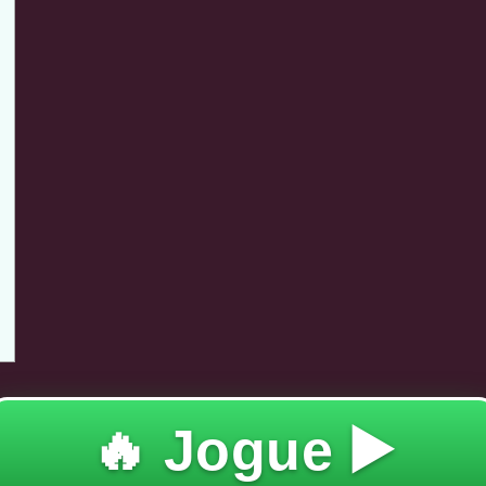
🔥 Jogue ▶️