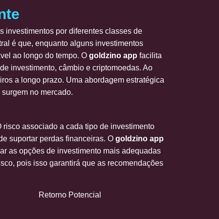
nte
s investimentos por diferentes classes de
ntral é que, enquanto alguns investimentos
ável ao longo do tempo. O
goldzino app
facilita
de investimento, câmbio e criptomoedas. Ao
ceiros a longo prazo. Uma abordagem estratégica
ue surgem no mercado.
 O risco associado a cada tipo de investimento
de suportar perdas financeiras. O
goldzino app
ficar as opções de investimento mais adequadas
sco, pois isso garantirá que as recomendações
Retorno Potencial