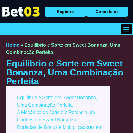
Registro
Conecte-se
Baix
Caça
Cassi
Home
»
Equilíbrio e Sorte em Sweet Bonanza, Uma
Combinação Perfeita
Equilíbrio e Sorte em Sweet
Bonanza, Uma Combinação
Perfeita
Equilíbrio e Sorte em Sweet Bonanza,
Uma Combinação Perfeita
A Mecânica de Jogo e o Potencial de
Ganhos em Sweet Bonanza
Rodadas de Bônus e Multiplicadores em