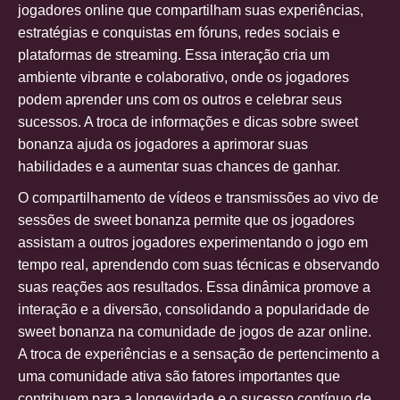
jogadores online que compartilham suas experiências,
estratégias e conquistas em fóruns, redes sociais e
plataformas de streaming. Essa interação cria um
ambiente vibrante e colaborativo, onde os jogadores
podem aprender uns com os outros e celebrar seus
sucessos. A troca de informações e dicas sobre sweet
bonanza ajuda os jogadores a aprimorar suas
habilidades e a aumentar suas chances de ganhar.
O compartilhamento de vídeos e transmissões ao vivo de
sessões de sweet bonanza permite que os jogadores
assistam a outros jogadores experimentando o jogo em
tempo real, aprendendo com suas técnicas e observando
suas reações aos resultados. Essa dinâmica promove a
interação e a diversão, consolidando a popularidade de
sweet bonanza na comunidade de jogos de azar online.
A troca de experiências e a sensação de pertencimento a
uma comunidade ativa são fatores importantes que
contribuem para a longevidade e o sucesso contínuo de