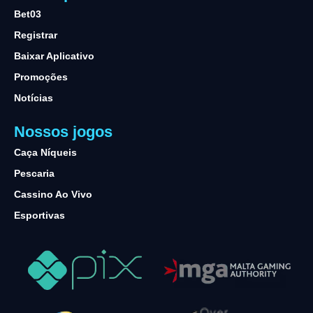
Bet03
Registrar
Baixar Aplicativo
Promoções
Notícias
Nossos jogos
Caça Níqueis
Pescaria
Cassino Ao Vivo
Esportivas