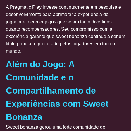
A Pragmatic Play investe continuamente em pesquisa e
desenvolvimento para aprimorar a experiência do
jogador e oferecer jogos que sejam tanto divertidos
quanto recompensadores. Seu compromisso com a
excelência garante que sweet bonanza continue a ser um
título popular e procurado pelos jogadores em todo o
mundo.
Além do Jogo: A
Comunidade e o
Compartilhamento de
Experiências com Sweet
Bonanza
Sweet bonanza gerou uma forte comunidade de