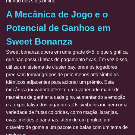
mundo dos slots online.
A Mecânica de Jogo e o
Potencial de Ganhos em
Sweet Bonanza
Sweet bonanza opera em uma grade 6×5, o que significa
que não possui linhas de pagamento fixas. Em vez disso,
utiliza um sistema de cluster pay, onde os jogadores
precisam formar grupos de pelo menos oito símbolos
idênticos adjacentes para acionar um prêmio. Esta
mecânica inovadora oferece uma variedade maior de
maneiras de ganhar a cada giro, aumentando a emoção
e a expectativa dos jogadores. Os símbolos incluem uma
variedade de frutas coloridas, como maçãs, laranjas,
uvas, melões e bananas, além de um pirulito, um
chaveiro de goma e um pacote de balas com um tema de
explosivo.