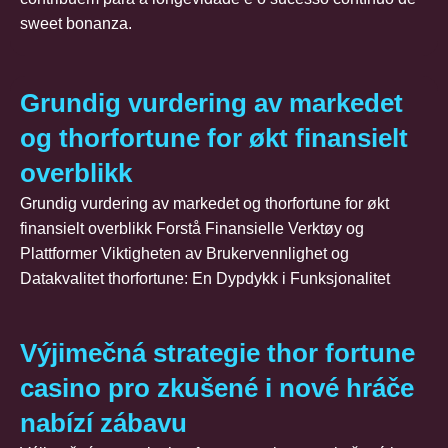
sweet bonanza.
Grundig vurdering av markedet
og thorfortune for økt finansielt
overblikk
Grundig vurdering av markedet og thorfortune for økt
finansielt overblikk Forstå Finansielle Verktøy og
Plattformer Viktigheten av Brukervennlighet og
Datakvalitet thorfortune: En Dypdykk i Funksjonalitet
Výjimečná strategie thor fortune
casino pro zkušené i nové hráče
nabízí zábavu