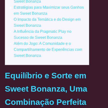
Sweet Bonanza
Estratégias para Maximizar seus Ganhos
em Sweet Bonanza
O Impacto da Temática e do Design em
Sweet Bonanza
A Influência da Pragmatic Play no
Sucesso de Sweet Bonanza
Além do Jogo: A Comunidade e o
Compartilhamento de Experiências com
Sweet Bonanza
Equilíbrio e Sorte em
Sweet Bonanza, Uma
Combinação Perfeita