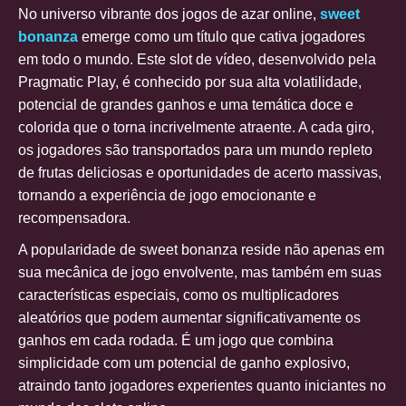
No universo vibrante dos jogos de azar online,
sweet
bonanza
emerge como um título que cativa jogadores
em todo o mundo. Este slot de vídeo, desenvolvido pela
Pragmatic Play, é conhecido por sua alta volatilidade,
potencial de grandes ganhos e uma temática doce e
colorida que o torna incrivelmente atraente. A cada giro,
os jogadores são transportados para um mundo repleto
de frutas deliciosas e oportunidades de acerto massivas,
tornando a experiência de jogo emocionante e
recompensadora.
A popularidade de sweet bonanza reside não apenas em
sua mecânica de jogo envolvente, mas também em suas
características especiais, como os multiplicadores
aleatórios que podem aumentar significativamente os
ganhos em cada rodada. É um jogo que combina
simplicidade com um potencial de ganho explosivo,
atraindo tanto jogadores experientes quanto iniciantes no