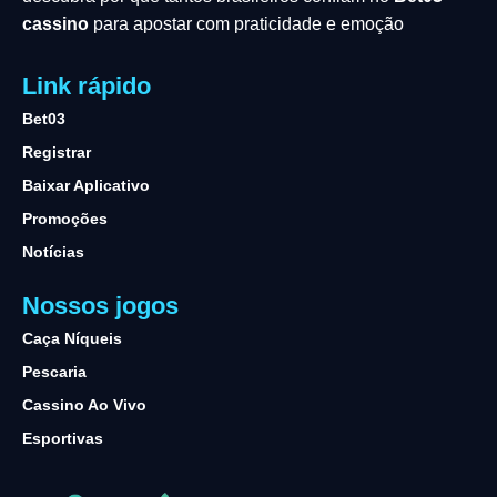
cassino
para apostar com praticidade e emoção
Link rápido
Bet03
Registrar
Baixar Aplicativo
Promoções
Notícias
Nossos jogos
Caça Níqueis
Pescaria
Cassino Ao Vivo
Esportivas