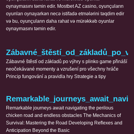
oynaymasını təmin edir. Mostbet AZ casino, oyunçuların
oyunları oynayarkən necə istifadə etmələrini təqdim edir
və bu, oyunçuların daha rahat və mürəkkəb oyunlar
oynaymasını təmin edir.
Zábavné_štěstí_od_základů_po_vý
Zábavné štěstí od základů po výhry s plinko game přináší
neočekávané momenty a vzrušení pro všechny hráče
Princip fungování a pravidla hry Strategie a tipy
Remarkable_journeys_await_navig
Remarkable journeys await navigating the perilous
chicken road and endless obstacles The Mechanics of
Survival: Mastering the Road Developing Reflexes and
Anticipation Beyond the Basic