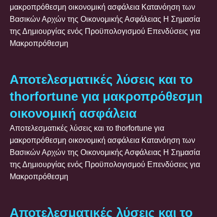
μακροπρόθεσμη οικονομική ασφάλεια Κατανόηση των
Βασικών Αρχών της Οικονομικής Ασφάλειας Η Σημασία
της Δημιουργίας ενός Προϋπολογισμού Επενδύσεις για
Μακροπρόθεσμη
Αποτελεσματικές λύσεις και το
thorfortune για μακροπρόθεσμη
οικονομική ασφάλεια
Αποτελεσματικές λύσεις και το thorfortune για
μακροπρόθεσμη οικονομική ασφάλεια Κατανόηση των
Βασικών Αρχών της Οικονομικής Ασφάλειας Η Σημασία
της Δημιουργίας ενός Προϋπολογισμού Επενδύσεις για
Μακροπρόθεσμη
Αποτελεσματικές λύσεις και το