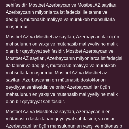
səhifəsidir. Mostbet Azerbaycan və Mostbet AZ saytları,
Azerbaycanın milyonlarca istifadəçisi ilə tanınır və
dəqiqlik, mütənasib maliyyə və mürəkkəb məhsullarla
məşhurdur.
Mostbet AZ və Mostbet.az saytları, Azerbaycanlılar üçün
məhsulunun ən yaxşı və mütənasib maliyyəliyinə malik
olan bir qeydiyyat səhifəsidir. Mostbet Azerbaycan və
Mostbet AZ saytları, Azerbaycanın milyonlarca istifadəçisi
ilə tanınır və dəqiqlik, mütənasib maliyyə və mürəkkəb
məhsullarla məşhurdur. Mostbet AZ və Mostbet.az
saytları, Azerbaycanın en mütənasib dəstəklənən
qeydiyyat səhifəsidir, və onlar Azerbaycanlılar üçün
məhsulunun ən yaxşı və mütənasib maliyyəliyinə malik
olan bir qeydiyyat səhifəsidir.
Mostbet AZ və Mostbet.az saytları, Azerbaycanın en
mütənasib dəstəklənən qeydiyyat səhifəsidir, və onlar
Azerbaycanlılar üçün məhsulunun ən yaxşı və mütənasib