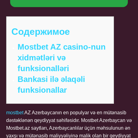
Содержимое
Mostbet AZ casino-nun
xidmətləri və
funksionalləri
Bankasi ilə əlaqəli
funksionallar
mostbet
AZ Azerbaycanın en populyar və en mütənasib
dəstəklənən qeydiyyat səhifəsidır. Mostbet Azerbaycan və
Mostbet.az saytları, Azerbaycanlılar üçün məhsulunun ən
yaxşı və mütənasib maliyyəliyinə malik olan bir qeydiyyat