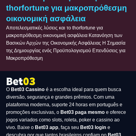
thorfortune για μακροπρόθεσμη
οικονομική ασφάλεια
Αποτελεσματικές λύσεις και το thorfortune για
μακροπρόθεσμη οικονομική ασφάλεια Κατανόηση των
Βασικών Αρχών της Οικονομικής Ασφάλειας Η Σημασία
της Δημιουργίας ενός Προϋπολογισμού Επενδύσεις για
Μακροπρόθεσμη
O
Bet03 Cassino
é a escolha ideal para quem busca
diversão, segurança e grandes prêmios. Com uma
plataforma moderna, suporte 24 horas em português e
promoções exclusivas, o
Bet03 paga mesmo
e oferece
jogos variados como slots, roleta, poker e cassino ao
vivo. Baixe o
Bet03 app
, faça seu
Bet03 login
e
descubra por que tantos brasileiros confiam no
Bet03