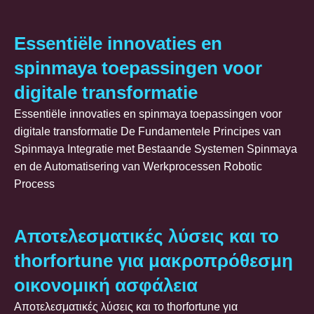
Essentiële innovaties en
spinmaya toepassingen voor
digitale transformatie
Essentiële innovaties en spinmaya toepassingen voor
digitale transformatie De Fundamentele Principes van
Spinmaya Integratie met Bestaande Systemen Spinmaya
en de Automatisering van Werkprocessen Robotic
Process
Αποτελεσματικές λύσεις και το
thorfortune για μακροπρόθεσμη
οικονομική ασφάλεια
Αποτελεσματικές λύσεις και το thorfortune για