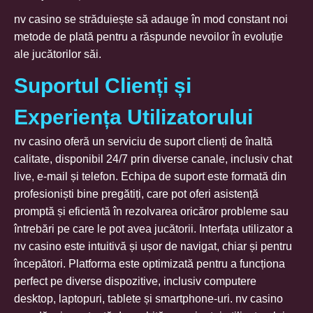
nv casino se străduiește să adauge în mod constant noi
metode de plată pentru a răspunde nevoilor în evoluție
ale jucătorilor săi.
Suportul Clienți și
Experiența Utilizatorului
nv casino oferă un serviciu de suport clienți de înaltă
calitate, disponibil 24/7 prin diverse canale, inclusiv chat
live, e-mail și telefon. Echipa de suport este formată din
profesioniști bine pregătiți, care pot oferi asistență
promptă și eficientă în rezolvarea oricăror probleme sau
întrebări pe care le pot avea jucătorii. Interfața utilizator a
nv casino este intuitivă și ușor de navigat, chiar și pentru
începători. Platforma este optimizată pentru a funcționa
perfect pe diverse dispozitive, inclusiv computere
desktop, laptopuri, tablete și smartphone-uri. nv casino