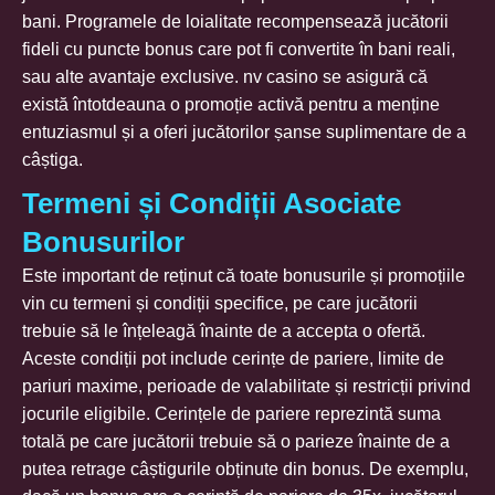
bani. Programele de loialitate recompensează jucătorii
fideli cu puncte bonus care pot fi convertite în bani reali,
sau alte avantaje exclusive. nv casino se asigură că
există întotdeauna o promoție activă pentru a menține
entuziasmul și a oferi jucătorilor șanse suplimentare de a
câștiga.
Termeni și Condiții Asociate
Bonusurilor
Este important de reținut că toate bonusurile și promoțiile
vin cu termeni și condiții specifice, pe care jucătorii
trebuie să le înțeleagă înainte de a accepta o ofertă.
Aceste condiții pot include cerințe de pariere, limite de
pariuri maxime, perioade de valabilitate și restricții privind
jocurile eligibile. Cerințele de pariere reprezintă suma
totală pe care jucătorii trebuie să o parieze înainte de a
putea retrage câștigurile obținute din bonus. De exemplu,