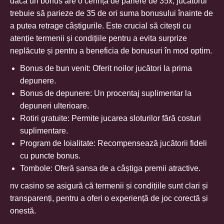
dacă un bonus are o cerință de pariere de 35x, jucătorul
trebuie să parieze de 35 de ori suma bonusului înainte de
a putea retrage câștigurile. Este crucial să citești cu
atenție termenii și condițiile pentru a evita surprize
neplăcute și pentru a beneficia de bonusuri în mod optim.
Bonus de bun venit: Oferit noilor jucători la prima
depunere.
Bonus de depunere: Un procentaj suplimentar la
depuneri ulterioare.
Rotiri gratuite: Permite jucarea sloturilor fără costuri
suplimentare.
Program de loialitate: Recompensează jucătorii fideli
cu puncte bonus.
Tombole: Oferă șansa de a câștiga premii atractive.
nv casino se asigură că termenii și condițiile sunt clari și
transparenți, pentru a oferi o experiență de joc corectă și
onestă.