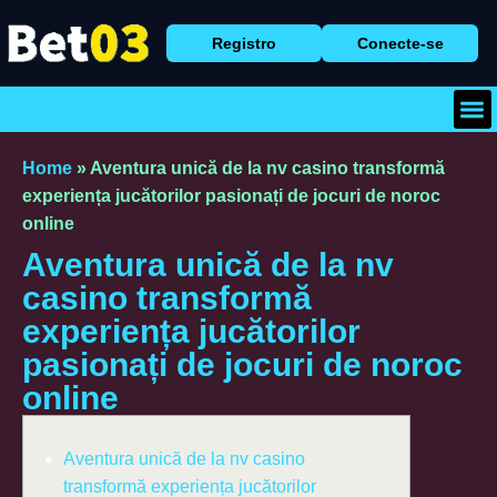
Registro
Conecte-se
Baix
Caça
Cassi
Home
»
Aventura unică de la nv casino transformă
experiența jucătorilor pasionați de jocuri de noroc
online
Aventura unică de la nv
casino transformă
experiența jucătorilor
pasionați de jocuri de noroc
online
Aventura unică de la nv casino
transformă experiența jucătorilor