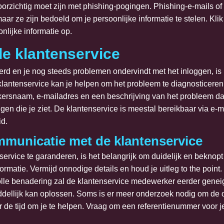
voorzichtig moet zijn met phishing-pogingen. Phishing-e-mails of
r ze zijn bedoeld om je persoonlijke informatie te stelen. Klik 
nlijke informatie op.
e klantenservice
rd en je nog steeds problemen ondervindt met het inloggen, is 
klantenservice kan je helpen om het probleem te diagnosticeren 
kersnaam, e-mailadres en een beschrijving van het probleem dat
n die je ziet. De klantenservice is meestal bereikbaar via e-ma
id.
ommunicatie met de klantenservice
vice te garanderen, is het belangrijk om duidelijk en beknopt te
formatie. Vermijd onnodige details en houd je uitleg to the point.
olle benadering zal de klantenservice medewerker eerder geneig
dellijk kan oplossen. Soms is er meer onderzoek nodig om de 
de tijd om je te helpen. Vraag om een referentienummer voor je