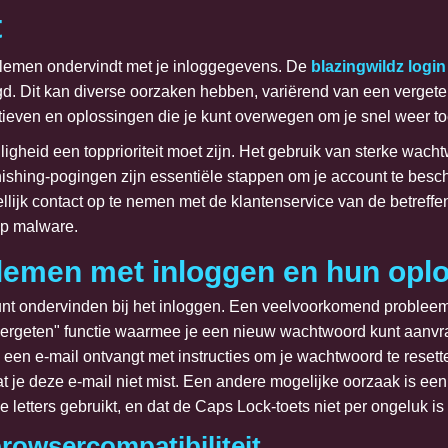
t
oblemen ondervindt met je inloggegevens. De
blazingwildz login
egd. Dit kan diverse oorzaken hebben, variërend van een verge
natieven en oplossingen die je kunt overwegen om je snel weer t
iligheid een topprioriteit moet zijn. Het gebruik van sterke wac
hishing-pogingen zijn essentiële stappen om je account te besch
llijk contact op te nemen met de klantenservice van de betreffe
op malware.
emen met inloggen en hun opl
kunt ondervinden bij het inloggen. Een veelvoorkomend proble
geten" functie waarmee je een nieuw wachtwoord kunt aanvragen
een e-mail ontvangt met instructies om je wachtwoord te resette
t je deze e-mail niet mist. Een andere mogelijke oorzaak is ee
ne letters gebruikt, en dat de Caps Lock-toets niet per ongeluk i
rowsercompatibiliteit