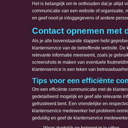
Het is belangrijk om te onthouden dat je altijd 
communicatie van een website of organisatie, maa
en geef nooit je inloggegevens of andere persoo
Contact opnemen met d
Als je alle bovenstaande stappen hebt geprobee
klantenservice van de betreffende website. De 
relevante informatie meeneemt, zoals je gebrui
screenshots te maken van eventuele foutmeldinge
klantenservice is een teken van betrouwbaarhe
Tips voor een efficiënte c
Om een efficiënte communicatie met de klantenser
gedetailleerd mogelijk en geef alle relevante in
gefrustreerd bent. Een vriendelijke en respectv
klantenservice medewerker het probleem onmid
geduldig en geef de klantenservice medewerker 
Wees duidelijk en beknopt in je uitleg