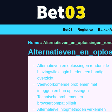
Bet03
Registrar
Baixar A
Home
»
Alternatieven_en_oplossingen_ron
Alternatieven_en_oplo
Alternatieven en oplossingen rondom de
blazingwildz login bieden een handig
overzicht
Veelvoorkomende problemen met
inloggen en hun oplossingen
Technische problemen en
browsercompatibiliteit
Alternatieve inlogmethoden verkennen