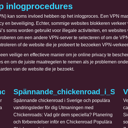
p inlogprocedures
PN) kan soms invloed hebben op het inlogproces. Een VPN maske
vacy en beveiliging. Echter, sommige websites blokkeren verkee
’s soms worden gebruikt voor illegale activiteiten, en websites
oberen om een andere VPN-server te selecteren of om de VPN tijd
ntroleren of de website die je probeert te bezoeken VPN-verkeer
n veilige en effectieve manier om je online privacy te bescher
res en om de juiste maatregelen te nemen als je problemen ond
arden van de website die je bezoekt.
ino_en_ligne_suisse_pour_une_expér
Spännande_chickenroad_i_Sveri
V
r
Spännande chickenroad i Sverige och populära
Ve
a
vandringsleder för dig Utmaningen med
ca
Chickenroads: Vad gör dem speciella? Planering
Si
och förberedelser inför en Chickenroad Populära
so