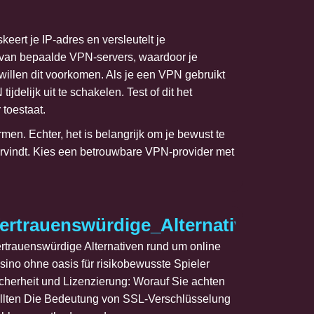
ert je IP-adres en versleutelt je
r van bepaalde VPN-servers, waardoor je
 willen dit voorkomen. Als je een VPN gebruikt
elijk uit te schakelen. Test of dit het
 toestaat.
men. Echter, het is belangrijk om je bewust te
ervindt. Kies een betrouwbare VPN-provider met
ience_ludique_iné
ge_och_populära_vandringsleder_fö
ertrauenswürdige_Alternativen_run
rtrauenswürdige Alternativen rund um online
sino ohne oasis für risikobewusste Spieler
cherheit und Lizenzierung: Worauf Sie achten
llten Die Bedeutung von SSL-Verschlüsselung