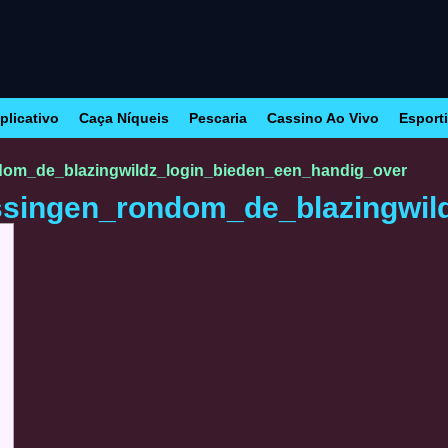
plicativo
Caça Níqueis
Pescaria
Cassino Ao Vivo
Esport
dom_de_blazingwildz_login_bieden_een_handig_over
ssingen_rondom_de_blazingwil