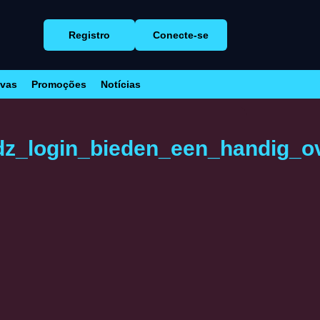
Registro
Conecte-se
ivas
Promoções
Notícias
dz_login_bieden_een_handig_o