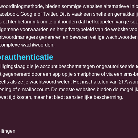
woordinlogmethode, bieden sommige websites alternatieve inlo
cebook, Google of Twitter. Dit is vaak een snelle en gemakkelij
is echter belangrijk om te onthouden dat het koppelen van je s
 algemene voorwaarden en het privacybeleid van de website voord
woordmanagers genereren en bewaren veilige wachtwoorden voo
n complexe wachtwoorden.
rauthenticatie
eiligingslaag die je account beschermt tegen ongeautoriseerde t
t gegenereerd door een app op je smartphone of via een sms-ber
, zelfs als ze je wachtwoord weten. Het inschakelen van 2FA wor
kening of e-mailaccount. De meeste websites bieden de mogelijk
at tijd kosten, maar het biedt aanzienlijke bescherming.
llingen