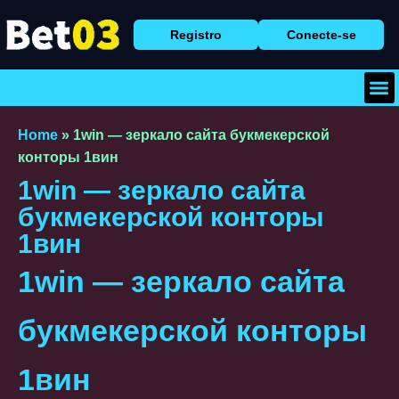
Registro
Conecte-se
Baix
Caça
Cassi
Home
»
1win — зеркало сайта букмекерской
конторы 1вин
1win — зеркало сайта
букмекерской конторы
1вин
1win — зеркало сайта
букмекерской конторы
1вин