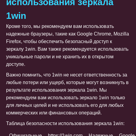
использования зеркала
1win
Кроме того, мы рекомендуем вам использовать
надежные браузеры, такие как Google Chrome, Mozilla
Firefox, чтобы обеспечить безопасный доступ к
зеркалу 1win. Вам также рекомендуется использовать
уникальные пароли и не хранить их в открытом
доступе.
Важно помнить, что 1win не несет ответственность за
любые потери или ущерб, которые могут возникнуть в
результате использования зеркала 1win. Мы
рекомендуем вам использовать зеркало 1win только
для личных целей и не использовать его для любых
коммерческих или финансовых операций.
Таблица безопасности использования зеркала 1win:
Официальные
https://1win.com
Надежные
Google