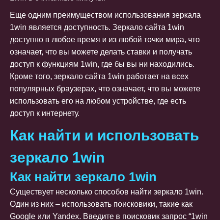
Еще одним преимуществом использования зеркала
1win является доступность. Зеркало сайта 1win
доступно в любое время и из любой точки мира, что
означает, что вы можете делать ставки и получать
доступ к функциям 1win, где бы вы ни находились.
Кроме того, зеркало сайта 1win работает на всех
популярных браузерах, что означает, что вы можете
использовать его на любом устройстве, где есть
доступ к интернету.
Как найти и использовать
зеркало 1win
Как найти зеркало 1win
Существует несколько способов найти зеркало 1win.
Один из них – использовать поисковики, такие как
Google или Yandex. Введите в поисковик запрос “1win