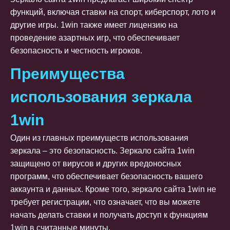
функций, включая ставки на спорт, киберспорт, лото и
другие игры. 1win также имеет лицензию на
проведение азартных игр, что обеспечивает
безопасность и честность игроков.
Преимущества
использования зеркала
1win
Один из главных преимуществ использования
зеркала – это безопасность. Зеркало сайта 1win
защищено от вирусов и других вредоносных
программ, что обеспечивает безопасность вашего
аккаунта и данных. Кроме того, зеркало сайта 1win не
требует регистрации, что означает, что вы можете
начать делать ставки и получать доступ к функциям
1win в считанные минуты.