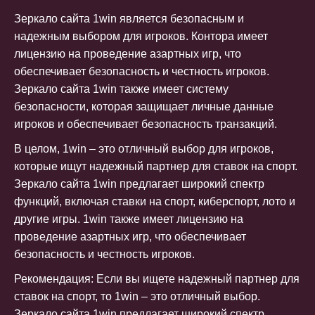
Зеркало сайта 1win является безопасным и
надежным выбором для игроков. Контора имеет
лицензию на проведение азартных игр, что
обеспечивает безопасность и честность игроков.
Зеркало сайта 1win также имеет систему
безопасности, которая защищает личные данные
игроков и обеспечивает безопасность транзакций.
В целом, 1win – это отличный выбор для игроков,
которые ищут надежный партнер для ставок на спорт.
Зеркало сайта 1win предлагает широкий спектр
функций, включая ставки на спорт, киберспорт, лото и
другие игры. 1win также имеет лицензию на
проведение азартных игр, что обеспечивает
безопасность и честность игроков.
Рекомендация: Если вы ищете надежный партнер для
ставок на спорт, то 1win – это отличный выбор.
Зеркало сайта 1win предлагает широкий спектр