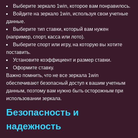
Выберите зеркало 1win, которое вам понравилось.
Войдите на зеркало 1win, используя свои учетные
данные.
Выберите тип ставки, который вам нужен
(например, спорт, касса или лото).
Выберите спорт или игру, на которую вы хотите
поставить.
Установите коэффициент и размер ставки.
Оформите ставку.
Важно помнить, что не все зеркала 1win
обеспечивают безопасный доступ к вашим учетным
данным, поэтому вам нужно быть осторожным при
использовании зеркала.
Безопасность и
надежность